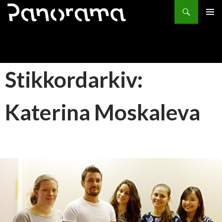
Søk
HOPP
PRIMÆ
TIL
INNHOLD
Stikkordarkiv:
Katerina Moskaleva