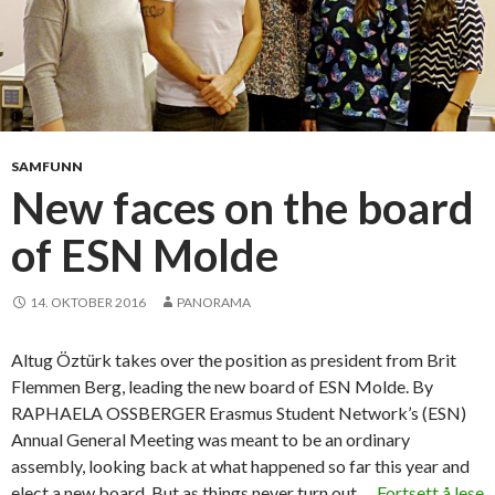
SAMFUNN
New faces on the board
of ESN Molde
14. OKTOBER 2016
PANORAMA
Altug Öztürk takes over the position as president from Brit
Flemmen Berg, leading the new board of ESN Molde. By
RAPHAELA OSSBERGER Erasmus Student Network’s (ESN)
Annual General Meeting was meant to be an ordinary
assembly, looking back at what happened so far this year and
elect a new board. But as things never turn out …
Fortsett å lese