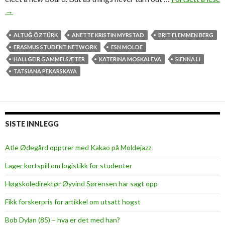
N
→
e
w
ALTUĞ ÖZTÜRK
ANETTE KRISTIN MYRSTAD
BRIT FLEMMEN BERG
f
ERASMUS STUDENT NETWORK
ESN MOLDE
a
HALLGEIR GAMMELSÆTER
KATERINA MOSKALEVA
SIENNA LI
c
TATSIANA PEKARSKAYA
e
s
o
n
SISTE INNLEGG
t
h
Atle Ødegård opptrer med Kakao på Moldejazz
e
Lager kortspill om logistikk for studenter
b
o
Høgskoledirektør Øyvind Sørensen har sagt opp
a
Fikk forskerpris for artikkel om utsatt hogst
r
d
Bob Dylan (85) – hva er det med han?