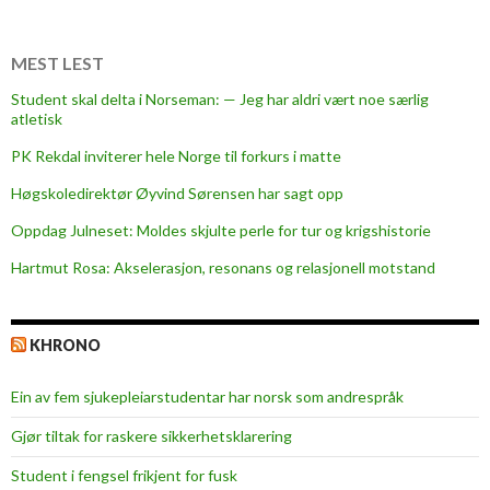
o
f
E
MEST LEST
S
Student skal delta i Norseman: — Jeg har aldri vært noe særlig
N
atletisk
M
PK Rekdal inviterer hele Norge til forkurs i matte
o
l
Høgskoledirektør Øyvind Sørensen har sagt opp
d
Oppdag Julneset: Moldes skjulte perle for tur og krigshistorie
e
Hartmut Rosa: Akselerasjon, resonans og relasjonell motstand
KHRONO
Ein av fem sjukepleiar­studentar har norsk som andrespråk
Gjør tiltak for raskere sikkerhets­klarering
Student i fengsel frikjent for fusk