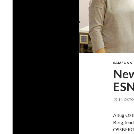
SAMFUNN
New
ESN
14. OKTO
Altug Öztü
Berg, lea
OSSBERGER