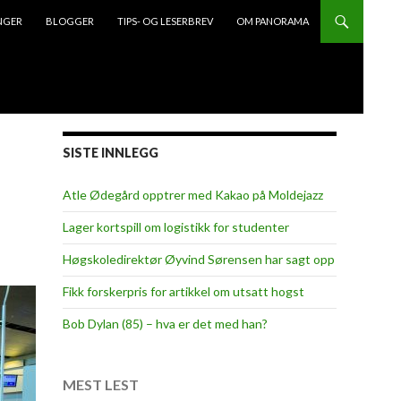
NGER
BLOGGER
TIPS- OG LESERBREV
OM PANORAMA
SISTE INNLEGG
Atle Ødegård opptrer med Kakao på Moldejazz
Lager kortspill om logistikk for studenter
Høgskoledirektør Øyvind Sørensen har sagt opp
Fikk forskerpris for artikkel om utsatt hogst
Bob Dylan (85) – hva er det med han?
MEST LEST