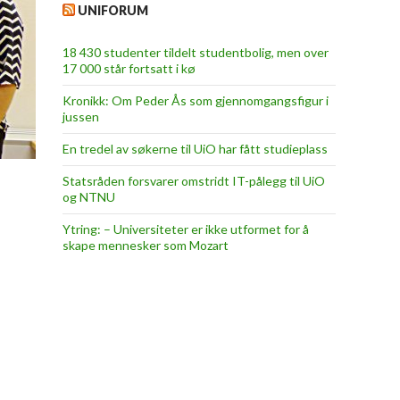
UNIFORUM
18 430 studenter tildelt studentbolig, men over
17 000 står fortsatt i kø
Kronikk: Om Peder Ås som gjennomgangsfigur i
jussen
En tredel av søkerne til UiO har fått studieplass
Statsråden forsvarer omstridt IT-pålegg til UiO
og NTNU
Ytring: – Universiteter er ikke utformet for å
skape mennesker som Mozart