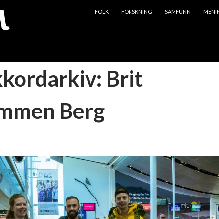
HOPP TIL INNHOLD
FOLK
FORSKNING
SAMFUNN
MENI
kkordarkiv: Brit
emmen Berg