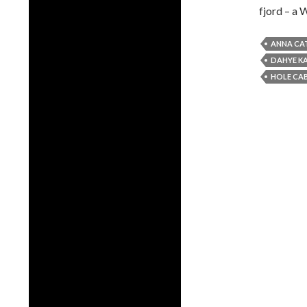
fjord – a 
ANNA CA
DAHYE K
HOLE CAB