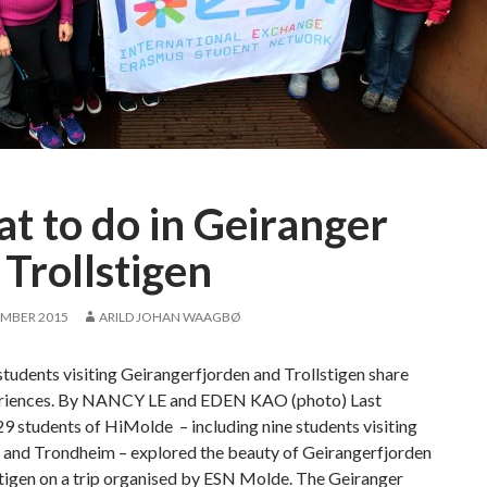
d
o
f
E
S
N
M
o
t to do in Geiranger
l
d
 Trollstigen
e
EMBER 2015
ARILD JOHAN WAAGBØ
udents visiting Geirangerfjorden and Trollstigen share
eriences. By NANCY LE and EDEN KAO (photo) Last
 students of HiMolde – including nine students visiting
 and Trondheim – explored the beauty of Geirangerfjorden
tigen on a trip organised by ESN Molde. The Geiranger