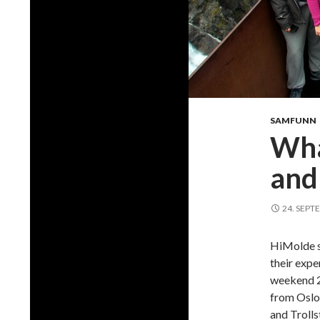
SAMFUNN
Wha
and
24. SEPT
HiMolde st
their exp
weekend 29
from Oslo
and Trolls