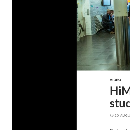
VIDEO
HiM
stud
20. AUGU