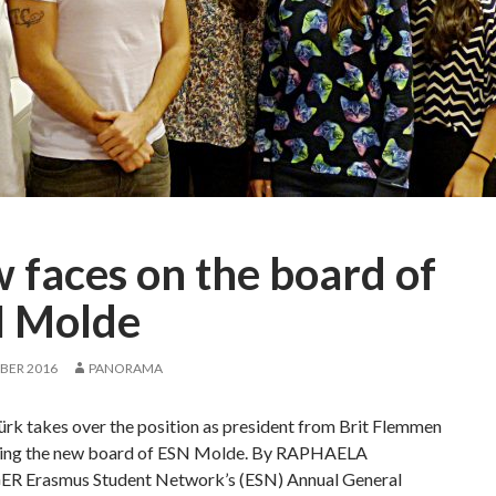
n
e
w
s
t
u
d
e
n
t
 faces on the board of
s
a
 Molde
s
c
BER 2016
PANORAMA
e
l
rk takes over the position as president from Brit Flemmen
e
ding the new board of ESN Molde. By RAPHAELA
b
 Erasmus Student Network’s (ESN) Annual General
r