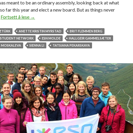
as meant to be an ordinary assembly, looking back at what
i
o far this year and elect a new board. But as things never
t
…
Fortsett å lese
N
→
i
e
e
w
ZTÜRK
ANETTE KRISTIN MYRSTAD
BRIT FLEMMEN BERG
s
f
 STUDENT NETWORK
ESN MOLDE
HALLGEIR GAMMELSÆTER
a
A MOSKALEVA
SIENNA LI
TATSIANA PEKARSKAYA
c
e
s
o
n
t
h
e
b
o
a
r