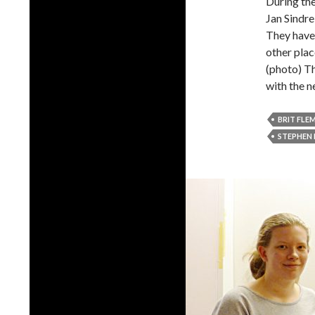
During th
Jan Sindr
They have
other pl
(photo) T
with the 
BRIT FLE
STEPHEN 