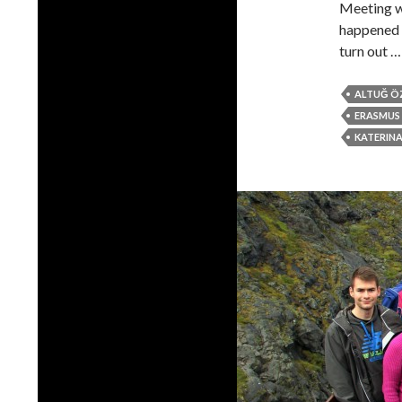
Meeting w
happened s
turn out 
ALTUĞ Ö
ERASMUS
KATERIN