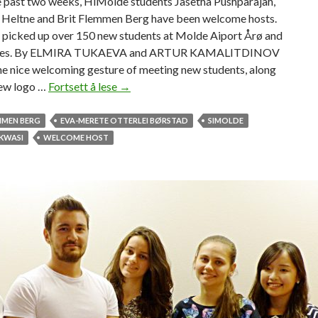
e past two weeks, HiMolde students Jasetha Pushparajah,
e Heltne and Brit Flemmen Berg have been welcome hosts.
 picked up over 150 new students at Molde Aiport Årø and
aces. By ELMIRA TUKAEVA and ARTUR KAMALITDINOV
he nice welcoming gesture of meeting new students, along
new logo …
Fortsett å lese
H
→
i
M
MMEN BERG
EVA-MERETE OTTERLEI BØRSTAD
SIMOLDE
o
KWASI
WELCOME HOST
l
d
e
g
r
e
e
t
e
d