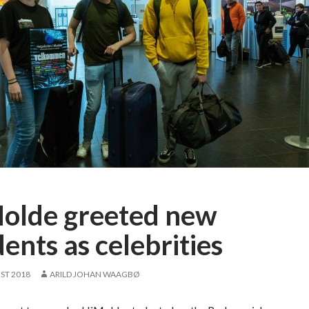
olde greeted new
ents as celebrities
ST 2018
ARILD JOHAN WAAGBØ