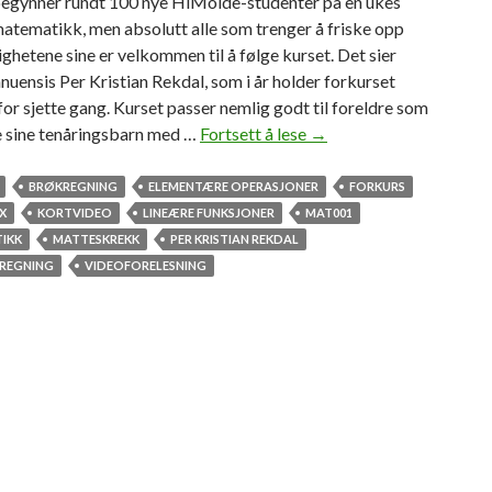
gynner rundt 100 nye HiMolde-studenter på en ukes
matematikk, men absolutt alle som trenger å friske opp
ghetene sine er velkommen til å følge kurset. Det sier
uensis Per Kristian Rekdal, som i år holder forkurset
 sjette gang. Kurset passer nemlig godt til foreldre som
e sine tenåringsbarn med …
Fortsett å lese
E
→
r
D
BRØKREGNING
ELEMENTÆRE OPERASJONER
FORKURS
U
X
KORTVIDEO
LINEÆRE FUNKSJONER
MAT001
m
IKK
MATTESKREKK
PER KRISTIAN REKDAL
a
REGNING
VIDEOFORELESNING
t
t
e
-
k
l
a
r