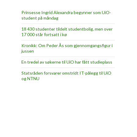
Prinsesse Ingrid Alexandra begynner som UiO-
student på måndag
18 430 studenter tildelt studentbolig, men over
17 000 står fortsatt i kø
Kronikk: Om Peder Ås som gjennomgangsfigur i
jussen
En tredel av søkerne til UiO har fått studieplass
Statsråden forsvarer omstridt IT-pålegg til UiO
og NTNU