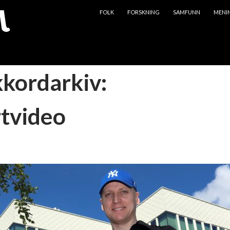
HOPP TIL INNHOLD
FOLK
FORSKNING
SAMFUNN
MENI
kkordarkiv:
tvideo