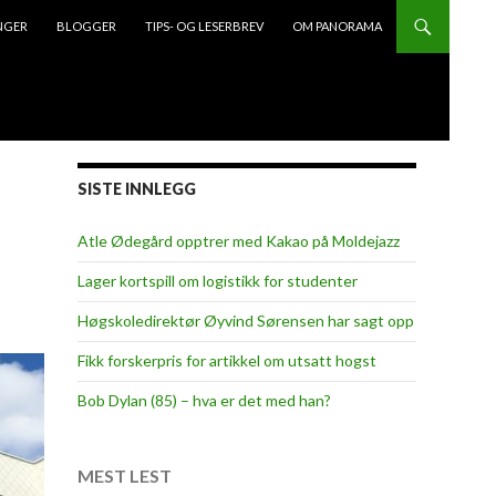
NGER
BLOGGER
TIPS- OG LESERBREV
OM PANORAMA
SISTE INNLEGG
Atle Ødegård opptrer med Kakao på Moldejazz
Lager kortspill om logistikk for studenter
Høgskoledirektør Øyvind Sørensen har sagt opp
Fikk forskerpris for artikkel om utsatt hogst
Bob Dylan (85) – hva er det med han?
MEST LEST