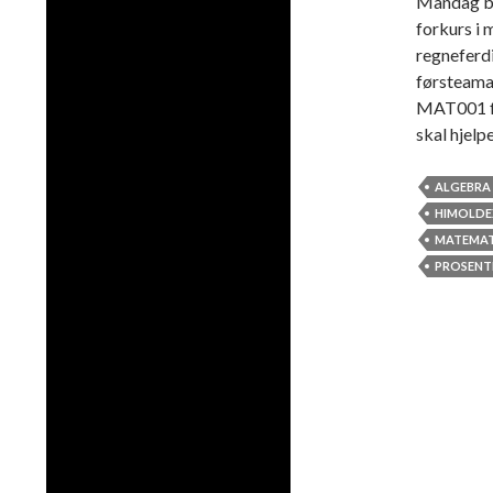
Mandag be
forkurs i 
regneferdi
førsteaman
MAT001 for
skal hjelp
ALGEBRA
HIMOLDE
MATEMAT
PROSENT