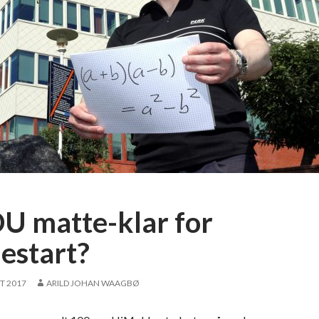
DU matte-klar for
lestart?
T 2017
ARILD JOHAN WAAGBØ