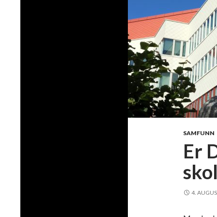
SAMFUNN
Er 
sko
4. AUGUS