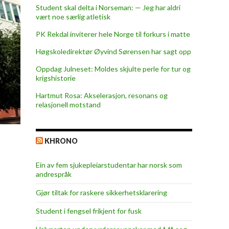
Student skal delta i Norseman: — Jeg har aldri
vært noe særlig atletisk
PK Rekdal inviterer hele Norge til forkurs i matte
Høgskoledirektør Øyvind Sørensen har sagt opp
Oppdag Julneset: Moldes skjulte perle for tur og
krigshistorie
Hartmut Rosa: Akselerasjon, resonans og
relasjonell motstand
KHRONO
Ein av fem sjukepleiar­studentar har norsk som
andrespråk
Gjør tiltak for raskere sikkerhets­klarering
Student i fengsel frikjent for fusk