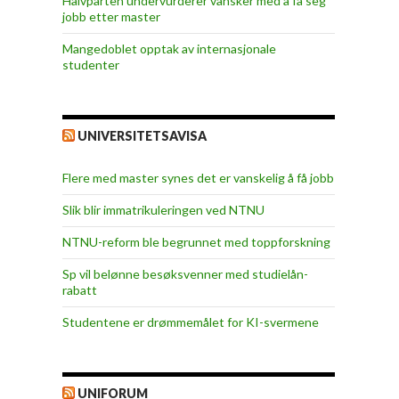
Halvparten undervurderer vansker med å få seg
jobb etter master
Mangedoblet opptak av internasjonale
studenter
UNIVERSITETSAVISA
Flere med master synes det er vanskelig å få jobb
Slik blir immatrikuleringen ved NTNU
NTNU-reform ble begrunnet med toppforskning
Sp vil belønne besøksvenner med studielån-
rabatt
Studentene er drømmemålet for KI-svermene
UNIFORUM