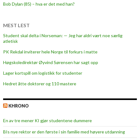
Bob Dylan (85) – hva er det med han?
MEST LEST
Student skal delta i Norseman: — Jeg har aldri vært noe særlig
atletisk
PK Rekdal inviterer hele Norge til forkurs i matte
Høgskoledirektør Øyvind Sørensen har sagt opp
Lager kortspill om logistikk for studenter
Hedret åtte doktorer og 110 mastere
KHRONO
En av tre mener KI gjør studentene dummere
BIs nye rektor er den første i sin familie med høyere utdanning