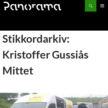
Søk
HOPP
PRIMÆ
TIL
INNHOLD
Stikkordarkiv:
Kristoffer Gussiås
Mittet