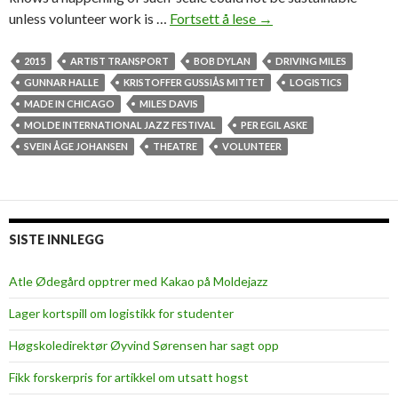
unless volunteer work is …
Fortsett å lese
D
→
r
i
2015
ARTIST TRANSPORT
BOB DYLAN
DRIVING MILES
v
GUNNAR HALLE
KRISTOFFER GUSSIÅS MITTET
LOGISTICS
i
MADE IN CHICAGO
MILES DAVIS
n
MOLDE INTERNATIONAL JAZZ FESTIVAL
PER EGIL ASKE
g
SVEIN ÅGE JOHANSEN
THEATRE
VOLUNTEER
t
h
e
s
SISTE INNLEGG
t
a
Atle Ødegård opptrer med Kakao på Moldejazz
r
Lager kortspill om logistikk for studenter
s
Høgskoledirektør Øyvind Sørensen har sagt opp
Fikk forskerpris for artikkel om utsatt hogst