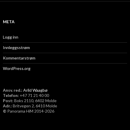
i
v
META
Logg inn
Innleggsstrøm
Kommentarstrøm
WordPress.org
Ansv. red.:
Arild Waagbø
Telefon:
​+47 71 21 40 00
Post:
Boks 2110, 6402 Molde
Adr.:
Britvegen 2, 6410 Molde
©
Panorama HiM 2014-2026