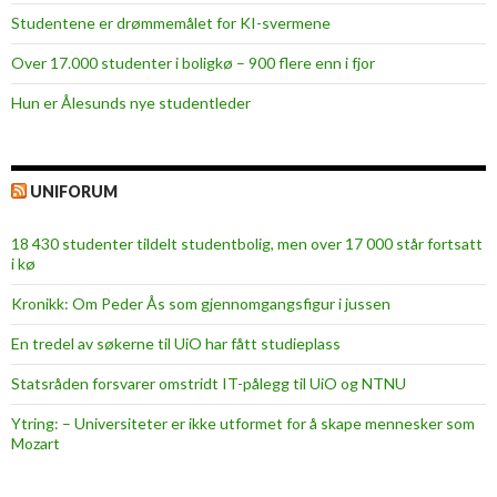
Studentene er drømmemålet for KI-svermene
Over 17.000 studenter i boligkø – 900 flere enn i fjor
Hun er Ålesunds nye studentleder
UNIFORUM
18 430 studenter tildelt studentbolig, men over 17 000 står fortsatt
i kø
Kronikk: Om Peder Ås som gjennomgangsfigur i jussen
En tredel av søkerne til UiO har fått studieplass
Statsråden forsvarer omstridt IT-pålegg til UiO og NTNU
Ytring: – Universiteter er ikke utformet for å skape mennesker som
Mozart