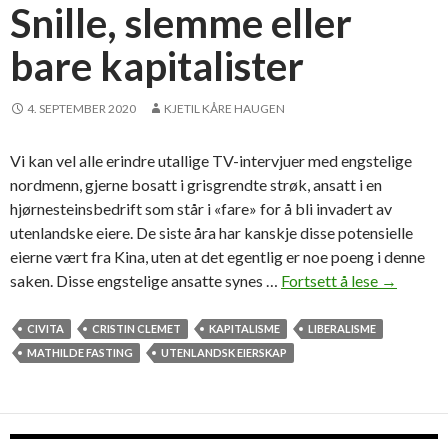
v
Snille, slemme eller
o
bare kapitalister
s
s
–
4. SEPTEMBER 2020
KJETIL KÅRE HAUGEN
o
g
Vi kan vel alle erindre utallige TV-intervjuer med engstelige
h
nordmenn, gjerne bosatt i grisgrendte strøk, ansatt i en
a
hjørnesteinsbedrift som står i «fare» for å bli invadert av
n
utenlandske eiere. De siste åra har kanskje disse potensielle
l
eierne vært fra Kina, uten at det egentlig er noe poeng i denne
e
saken. Disse engstelige ansatte synes …
Fortsett å lese
S
→
r
n
f
i
CIVITA
CRISTIN CLEMET
KAPITALISME
LIBERALISME
o
l
MATHILDE FASTING
UTENLANDSK EIERSKAP
r
l
t
e
s
,
a