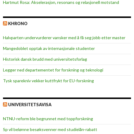
Hartmut Rosa: Akselerasjon, resonans og relasjonell motstand
t
a
l
KHRONO
i
s
Halvparten undervurderer vansker med å få seg jobb etter master
t
e
Mangedoblet opptak av internasjonale studenter
r
Historisk dansk brudd med universitetsforlag
Legger ned departementet for forskning og teknologi
Tysk sparekniv vekker kuttfrykt for EU-forskning
UNIVERSITETSAVISA
NTNU-reform ble begrunnet med toppforskning
Sp vil belønne besøksvenner med studielån-rabatt