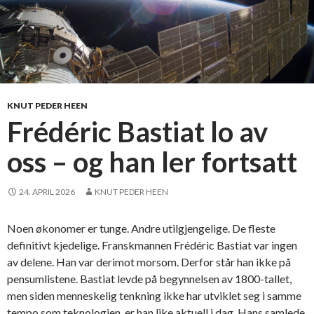
KNUT PEDER HEEN
Frédéric Bastiat lo av
oss – og han ler fortsatt
24. APRIL 2026
KNUT PEDER HEEN
Noen økonomer er tunge. Andre utilgjengelige. De fleste
definitivt kjedelige. Franskmannen Frédéric Bastiat var ingen
av delene. Han var derimot morsom. Derfor står han ikke på
pensumlistene. Bastiat levde på begynnelsen av 1800-tallet,
men siden menneskelig tenkning ikke har utviklet seg i samme
tempo som teknologien, er han like aktuell i dag. Hans samlede