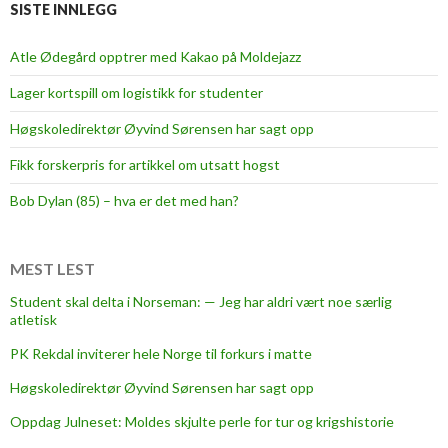
s
SISTE INNLEGG
t
l
t
e
Atle Ødegård opptrer med Kakao på Moldejazz
m
Lager kortspill om logistikk for studenter
m
e
Høgskoledirektør Øyvind Sørensen har sagt opp
e
Fikk forskerpris for artikkel om utsatt hogst
l
l
Bob Dylan (85) – hva er det med han?
e
r
b
MEST LEST
a
Student skal delta i Norseman: — Jeg har aldri vært noe særlig
r
atletisk
e
PK Rekdal inviterer hele Norge til forkurs i matte
k
a
Høgskoledirektør Øyvind Sørensen har sagt opp
p
Oppdag Julneset: Moldes skjulte perle for tur og krigshistorie
i