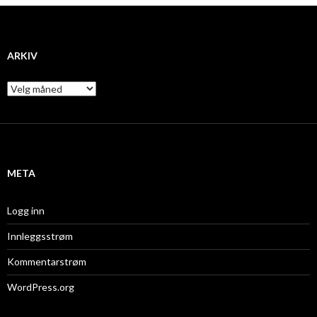
ARKIV
A
r
k
i
v
META
Logg inn
Innleggsstrøm
Kommentarstrøm
WordPress.org