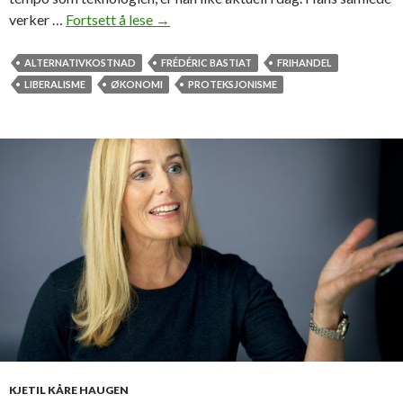
verker …
Fortsett å lese
F
→
r
é
ALTERNATIVKOSTNAD
FRÉDÉRIC BASTIAT
FRIHANDEL
d
LIBERALISME
ØKONOMI
PROTEKSJONISME
é
r
i
c
B
a
s
t
i
a
t
l
o
a
KJETIL KÅRE HAUGEN