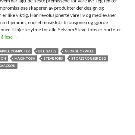
– hvem har lagt de fleste premissene for våre liv? Jeg tenker
mpromissløse skaperen av produkter der design og
 er like viktig. Han revolusjonerte våre liv og medievaner
inn i hjemmet, endret musikkdistribusjonen og gjorde
onen til hjerterytme for alle. Selv om Steve Jobs er borte, er
 å lese
S
→
t
e
APPLE COMPUTER
BILL GATES
GEORGE ORWELL
v
JON
MACINTOSH
STEVE JOBS
STOREBROR SER DEG
e
ISAACSON
J
o
b
s
e
r
v
å
r