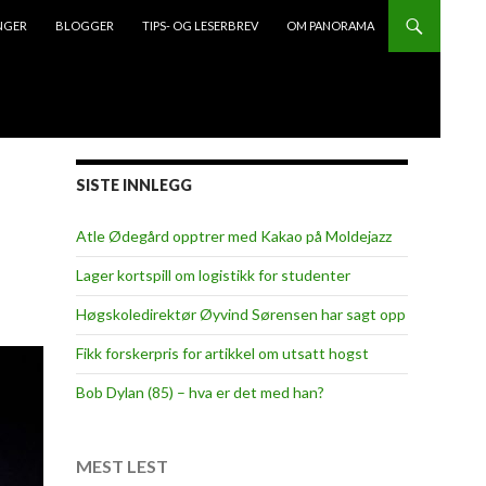
NGER
BLOGGER
TIPS- OG LESERBREV
OM PANORAMA
SISTE INNLEGG
Atle Ødegård opptrer med Kakao på Moldejazz
Lager kortspill om logistikk for studenter
Høgskoledirektør Øyvind Sørensen har sagt opp
Fikk forskerpris for artikkel om utsatt hogst
Bob Dylan (85) – hva er det med han?
MEST LEST