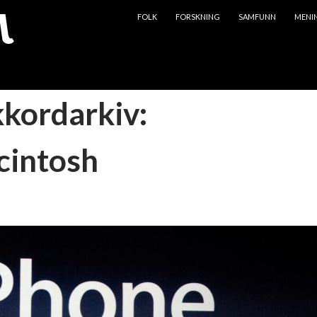
HOPP TIL INNHOLD
FOLK
FORSKNING
SAMFUNN
MENI
kkordarkiv:
intosh