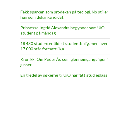
Fekk sparken som prodekan på teologi. No stiller
han som dekankandidat.
Prinsesse Ingrid Alexandra begynner som UiO-
student på måndag
18 430 studenter tildelt studentbolig, men over
17 000 står fortsatt i kø
Kronikk: Om Peder Ås som gjennomgangsfigur i
jussen
En tredel av søkerne til UiO har fått studieplass