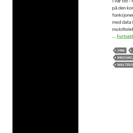
I vår tid 
på den ko
funksjonen
med data 
mobiltelef
…
Fortsett
1984
INNOVAS
WALTER 