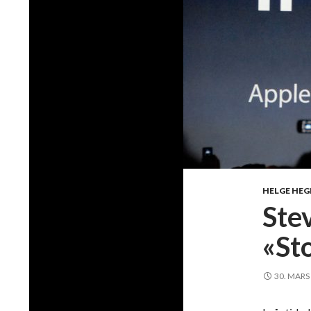
HELGE HEG
Stev
«St
30. MARS