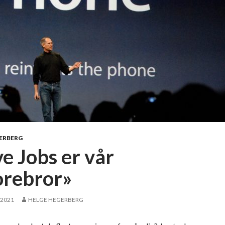
ERBERG
e Jobs er vår
orebror»
 2021
HELGE HEGERBERG