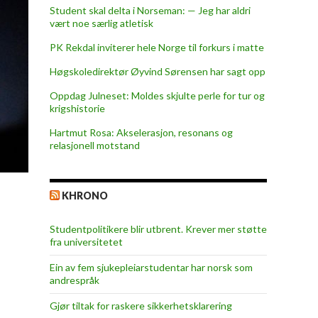
Student skal delta i Norseman: — Jeg har aldri
vært noe særlig atletisk
PK Rekdal inviterer hele Norge til forkurs i matte
Høgskoledirektør Øyvind Sørensen har sagt opp
Oppdag Julneset: Moldes skjulte perle for tur og
krigshistorie
Hartmut Rosa: Akselerasjon, resonans og
relasjonell motstand
KHRONO
Studentpolitikere blir utbrent. Krever mer støtte
fra universitetet
Ein av fem sjukepleiar­studentar har norsk som
andrespråk
Gjør tiltak for raskere sikkerhets­klarering