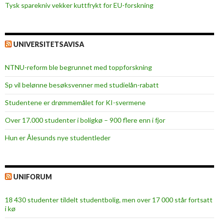
Tysk sparekniv vekker kuttfrykt for EU-forskning
UNIVERSITETSAVISA
NTNU-reform ble begrunnet med toppforskning
Sp vil belønne besøksvenner med studielån-rabatt
Studentene er drømmemålet for KI-svermene
Over 17.000 studenter i boligkø – 900 flere enn i fjor
Hun er Ålesunds nye studentleder
UNIFORUM
18 430 studenter tildelt studentbolig, men over 17 000 står fortsatt
i kø