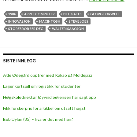
t
e
1984
APPLE COMPUTER
BILL GATES
GEORGE ORWELL
v
INNOVASJON
MACINTOSH
STEVE JOBS
e
STOREBROR SER DEG
WALTER ISAACSON
J
o
b
s
SISTE INNLEGG
e
r
Atle Ødegård opptrer med Kakao på Moldejazz
v
Lager kortspill om logistikk for studenter
å
r
Høgskoledirektør Øyvind Sørensen har sagt opp
«
Fikk forskerpris for artikkel om utsatt hogst
S
t
Bob Dylan (85) – hva er det med han?
o
r