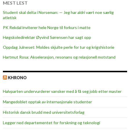
e
MEST LEST
b
Student skal delta i Norseman: — Jeg har aldri vært noe særlig
r
atletisk
o
PK Rekdal inviterer hele Norge til forkurs i matte
r
»
Høgskoledirektør Øyvind Sørensen har sagt opp
Oppdag Julneset: Moldes skjulte perle for tur og krigshistorie
Hartmut Rosa: Akselerasjon, resonans og relasjonell motstand
KHRONO
Halvparten undervurderer vansker med å få seg jobb etter master
Mangedoblet opptak av internasjonale studenter
Historisk dansk brudd med universitetsforlag
Legger ned departementet for forskning og teknologi