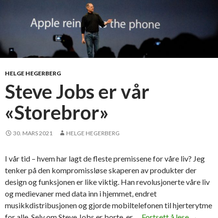
HELGE HEGERBERG
Steve Jobs er vår
«Storebror»
30. MARS 2021
HELGE HEGERBERG
I vår tid – hvem har lagt de fleste premissene for våre liv? Jeg
tenker på den kompromissløse skaperen av produkter der
design og funksjonen er like viktig. Han revolusjonerte våre liv
og medievaner med data inn i hjemmet, endret
musikkdistribusjonen og gjorde mobiltelefonen til hjerterytme
for alle. Selv om Steve Jobs er borte, er …
Fortsett å lese
S
→