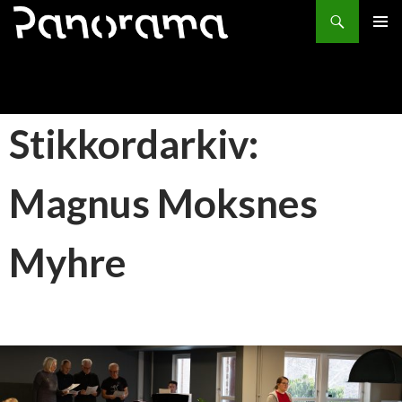
Søk
HOPP
PRIMÆ
TIL
INNHOLD
Stikkordarkiv:
Magnus Moksnes
Myhre