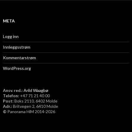
i
v
META
Logg inn
Innleggsstrøm
Kommentarstrøm
WordPress.org
Ansv. red.:
Arild Waagbø
Telefon:
​+47 71 21 40 00
Post:
Boks 2110, 6402 Molde
Adr.:
Britvegen 2, 6410 Molde
©
Panorama HiM 2014-2026