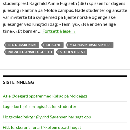
studentprest Ragnhild Annie Fuglseth (38) i spissen for dagens
julesang i kantina på Molde campus. Både studenter og ansatte
var inviterte til å synge med på kjente norske og engelske
julesanger ved lunsjtid i dag; «Tenn lys», «Nå er den hellige
time», «Et barn er …
Fortsett å lese
S
→
t
e
DEN NORSKE KIRKE
JULESANG
MAGNUS MOKSNES MYHRE
m
RAGNHILD ANNIE FUGLSETH
STUDENTPREST
n
i
n
g
SISTE INNLEGG
s
f
Atle Ødegård opptrer med Kakao på Moldejazz
u
Lager kortspill om logistikk for studenter
l
l
Høgskoledirektør Øyvind Sørensen har sagt opp
j
Fikk forskerpris for artikkel om utsatt hogst
u