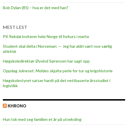
l
Bob Dylan (85) – hva er det med han?
e
s
a
MEST LEST
n
PK Rekdal inviterer hele Norge til forkurs i matte
g
Student skal delta i Norseman: — Jeg har aldri vært noe særlig
m
atletisk
e
d
Høgskoledirektør Øyvind Sørensen har sagt opp
s
Oppdag Julneset: Moldes skjulte perle for tur og krigshistorie
t
Høgskolestyret satser hardt på det nettbaserte årsstudiet i
u
logistikk
d
e
n
KHRONO
t
p
Hun tok med seg familien et år på utveksling
r