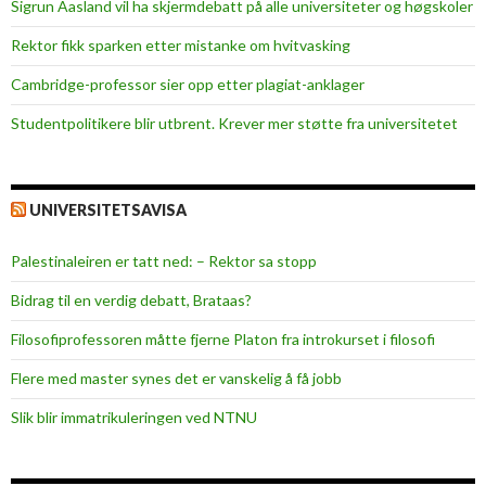
e
Sigrun Aasland vil ha skjerm­debatt på alle universiteter og høgskoler
s
Rektor fikk sparken etter mistanke om hvitvasking
t
R
Cambridge-professor sier opp etter plagiat-anklager
a
Studentpolitikere blir utbrent. Krever mer støtte fra universitetet
g
n
h
UNIVERSITETSAVISA
i
l
Palestinaleiren er tatt ned: – Rektor sa stopp
d
Bidrag til en verdig debatt, Brataas?
Filosofiprofessoren måtte fjerne Platon fra introkurset i filosofi
Flere med master synes det er vanskelig å få jobb
Slik blir immatrikuleringen ved NTNU