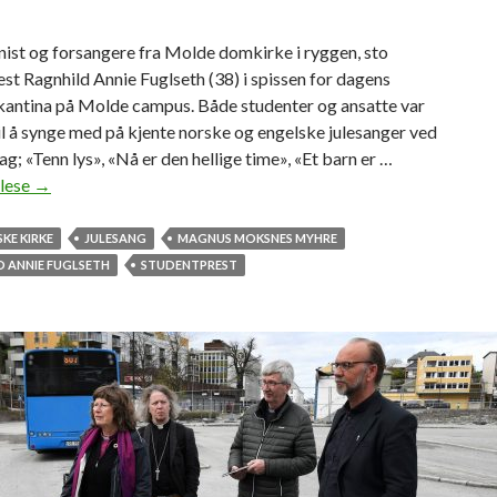
i
l
ist og forsangere fra Molde domkirke i ryggen, sto
b
st Ragnhild Annie Fuglseth (38) i spissen for dagens
e
 kantina på Molde campus. Både studenter og ansatte var
d
til å synge med på kjente norske og engelske julesanger ved
r
dag; «Tenn lys», «Nå er den hellige time», «Et barn er …
e
 lese
S
→
s
t
t
e
KE KIRKE
JULESANG
MAGNUS MOKSNES MYHRE
u
m
 ANNIE FUGLSETH
STUDENTPREST
d
n
e
i
n
n
t
g
-
s
h
f
e
u
l
l
s