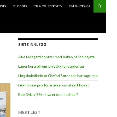
NGER
BLOGGER
TIPS- OG LESERBREV
OM PANORAMA
SISTE INNLEGG
Atle Ødegård opptrer med Kakao på Moldejazz
Lager kortspill om logistikk for studenter
Høgskoledirektør Øyvind Sørensen har sagt opp
Fikk forskerpris for artikkel om utsatt hogst
Bob Dylan (85) – hva er det med han?
MEST LEST