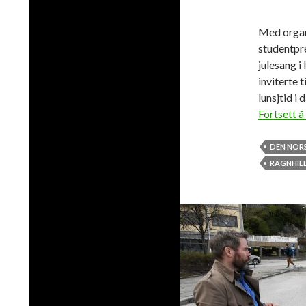
Med organ
studentpre
julesang i
inviterte 
lunsjtid i 
Fortsett å
DEN NORS
RAGNHILD