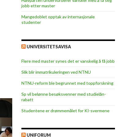
Halvparten undervurderer vansker med å få seg
jobb etter master
Mangedoblet opptak av internasjonale
studenter
UNIVERSITETSAVISA
Flere med master synes det er vanskelig å få jobb
Slik blir immatrikuleringen ved NTNU
NTNU-reform ble begrunnet med toppforskning
Sp vil belønne besøksvenner med studielån-
rabatt
Studentene er drømmemålet for KI-svermene
UNIFORUM