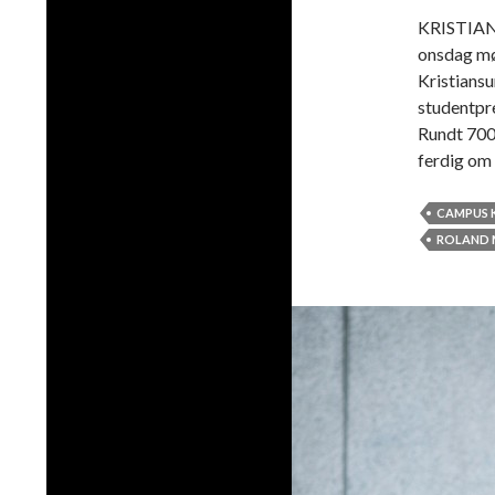
KRISTIANS
onsdag mø
Kristiansu
studentpr
Rundt 700 
ferdig om 
CAMPUS 
ROLAND 