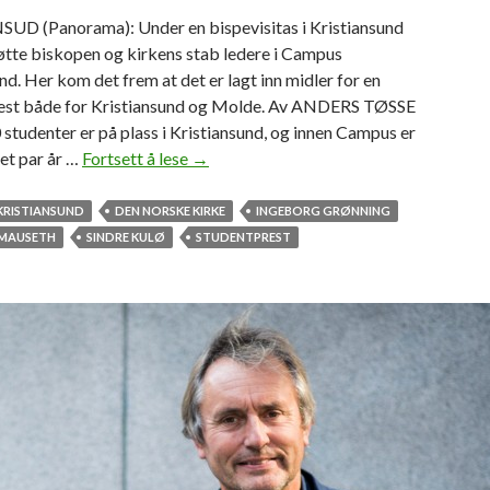
p
UD (Panorama): Under en bispevisitas i Kristiansund
r
tte biskopen og kirkens stab ledere i Campus
e
nd. Her kom det frem at det er lagt inn midler for en
s
est både for Kristiansund og Molde. Av ANDERS TØSSE
t
studenter er på plass i Kristiansund, og innen Campus er
R
et par år …
Fortsett å lese
K
→
a
i
g
r
KRISTIANSUND
DEN NORSKE KIRKE
INGEBORG GRØNNING
n
k
MAUSETH
SINDRE KULØ
STUDENTPREST
h
a
i
v
l
i
d
l
a
n
s
e
t