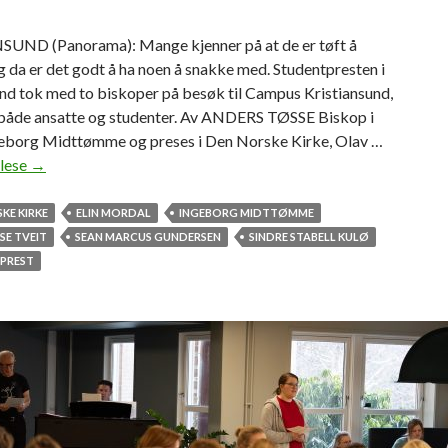
UND (Panorama): Mange kjenner på at de er tøft å
g da er det godt å ha noen å snakke med. Studentpresten i
und tok med to biskoper på besøk til Campus Kristiansund,
både ansatte og studenter. Av ANDERS TØSSE Biskop i
eborg Midttømme og preses i Den Norske Kirke, Olav …
 lese
F
→
i
k
KE KIRKE
ELIN MORDAL
INGEBORG MIDTTØMME
k
SE TVEIT
SEAN MARCUS GUNDERSEN
SINDRE STABELL KULØ
b
PREST
e
s
ø
k
a
v
b