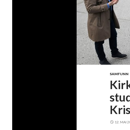
SAMFUNN
Kirk
stu
Kri
12. MAI 