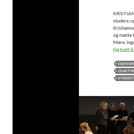
KRISTIANS
studere, o
Kristians
og møtte 
Møre, Ing
Fortsett å
DEN NORS
OLAV FYK
STUDENT