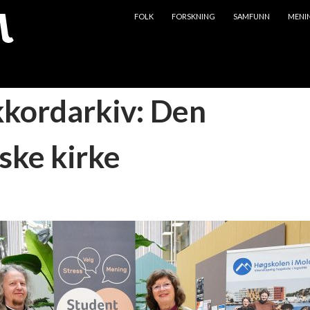
HOPP TIL INNHOLD
FOLK
FORSKNING
SAMFUNN
MENI
kkordarkiv: Den
ske kirke