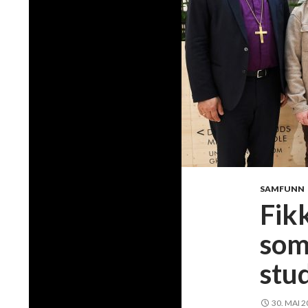
SAMFUNN
Fik
som 
stu
30. MAI 