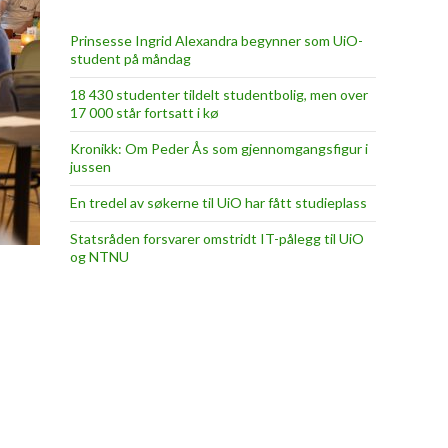
Prinsesse Ingrid Alexandra begynner som UiO-
student på måndag
18 430 studenter tildelt studentbolig, men over
17 000 står fortsatt i kø
Kronikk: Om Peder Ås som gjennomgangsfigur i
jussen
En tredel av søkerne til UiO har fått studieplass
Statsråden forsvarer omstridt IT-pålegg til UiO
og NTNU