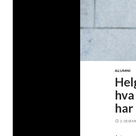
ALUMNI
Hel
hva 
har 
2. DESEM