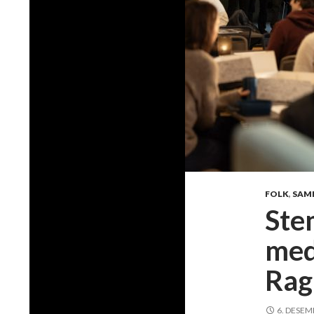
FOLK
,
SAM
Ste
med
Rag
6. DESEM