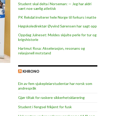
Student skal delta i Norseman: — Jeg har aldri
vært noe særlig atletisk
PK Rekdal inviterer hele Norge til forkurs i matte
Høgskoledirektør Øyvind Sørensen har sagt opp
Oppdag Julneset: Moldes skjulte perle for tur og
krigshistorie
Hartmut Rosa: Akselerasjon, resonans og
relasjonell motstand
KHRONO
Ein av fem sjukepleiar­studentar har norsk som
andrespråk
Gjør tiltak for raskere sikkerhets­klarering
Student i fengsel frikjent for fusk