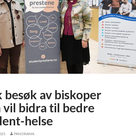
k besøk av biskoper
vil bidra til bedre
dent-helse
2025
PANORAMA