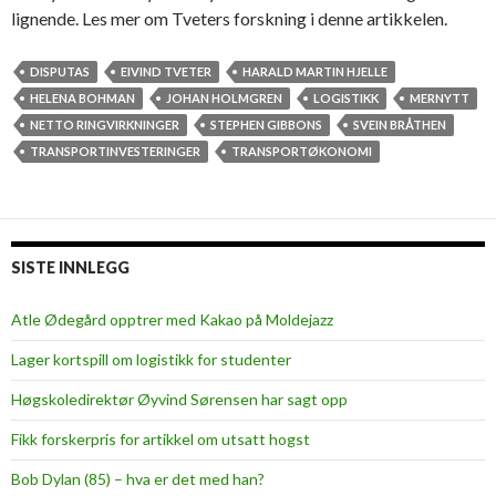
lignende. Les mer om Tveters forskning i denne artikkelen.
DISPUTAS
EIVIND TVETER
HARALD MARTIN HJELLE
HELENA BOHMAN
JOHAN HOLMGREN
LOGISTIKK
MERNYTT
NETTO RINGVIRKNINGER
STEPHEN GIBBONS
SVEIN BRÅTHEN
TRANSPORTINVESTERINGER
TRANSPORTØKONOMI
SISTE INNLEGG
Atle Ødegård opptrer med Kakao på Moldejazz
Lager kortspill om logistikk for studenter
Høgskoledirektør Øyvind Sørensen har sagt opp
Fikk forskerpris for artikkel om utsatt hogst
Bob Dylan (85) – hva er det med han?