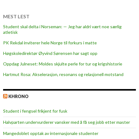
MEST LEST
Student skal delta i Norseman: — Jeg har aldri vært noe særlig
atletisk
PK Rekdal inviterer hele Norge til forkurs i matte
Høgskoledirektør Øyvind Sørensen har sagt opp
Oppdag Julneset: Moldes skjulte perle for tur og krigshistorie
Hartmut Rosa: Akselerasjon, resonans og relasjonell motstand
KHRONO
Student i fengsel frikjent for fusk
Halvparten undervurderer vansker med å få seg jobb etter master
Mangedoblet opptak av internasjonale studenter