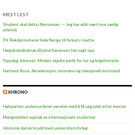
r
e
MEST LEST
i
Student skal delta i Norseman: — Jeg har aldri vært noe særlig
l
atletisk
e
PK Rekdal inviterer hele Norge til forkurs i matte
n
g
Høgskoledirektør Øyvind Sørensen har sagt opp
s
Oppdag Julneset: Moldes skjulte perle for tur og krigshistorie
t
Hartmut Rosa: Akselerasjon, resonans og relasjonell motstand
e
»
i
KHRONO
f
ø
Halvparten undervurderer vansker med å få seg jobb etter master
r
s
Mangedoblet opptak av internasjonale studenter
t
Historisk dansk brudd med universitetsforlag
e