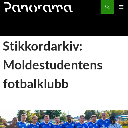
Søk
HOPP
PRIMÆ
TIL
INNHOLD
Stikkordarkiv:
Moldestudentens
fotbalklubb