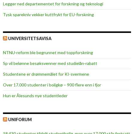
t
Legger ned departementet for forskning og teknologi
r
Tysk sparekniv vekker kuttfrykt for EU-forskning
e
n
i
n
UNIVERSITETSAVISA
g
s
NTNU-reform ble begrunnet med toppforskning
k
Sp vil belønne besøksvenner med studielån-rabatt
a
m
Studentene er drømmemålet for KI-svermene
p
Over 17.000 studenter i boligkø – 900 flere enn i fjor
Hun er Ålesunds nye studentleder
UNIFORUM
18 430 studenter tildelt studentbolig, men over 17 000 står fortsatt