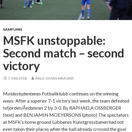
n
g
d
e
SAMFUNN
b
MSFK unstoppable:
u
Second match – second
t
e
victory
n
7. MAI 2018
ARILD JOHAN WAAGBØ
Moldestudentenes Fotballklubb continues on the winning
ways: After a superior 7-1 victory last week, the team defeated
Isfjorden/Åndalsnes 2 by 3-0. By RAPHAELA OSSBERGER
(text) and BENJAMIN MOEYERSONS (photo) The spectators
at MSFK’s home ground Lubbenes Kunstgressbanen had not
even taken their places when the ball already crossed the goal