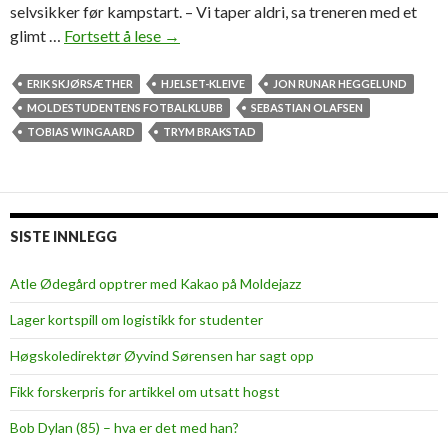
t
selvsikker før kampstart. – Vi taper aldri, sa treneren med et
o
glimt …
Fortsett å lese
O
→
r
l
y
a
ERIK SKJØRSÆTHER
HJELSET-KLEIVE
JON RUNAR HEGGELUND
f
MOLDESTUDENTENS FOTBALKLUBB
SEBASTIAN OLAFSEN
s
TOBIAS WINGAARD
TRYM BRAKSTAD
e
n
«
c
SISTE INNLEGG
u
r
Atle Ødegård opptrer med Kakao på Moldejazz
l
Lager kortspill om logistikk for studenter
a
d
Høgskoledirektør Øyvind Sørensen har sagt opp
e
Fikk forskerpris for artikkel om utsatt hogst
n
b
Bob Dylan (85) – hva er det med han?
a