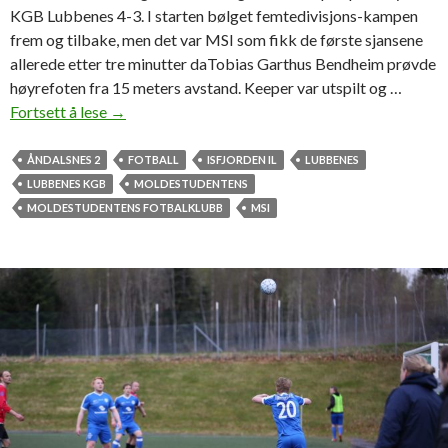
KGB Lubbenes 4-3. I starten bølget femtedivisjons-kampen
frem og tilbake, men det var MSI som fikk de første sjansene
allerede etter tre minutter daTobias Garthus Bendheim prøvde
høyrefoten fra 15 meters avstand. Keeper var utspilt og …
Fortsett å lese
M
→
S
I
ÅNDALSNES 2
FOTBALL
ISFJORDEN IL
LUBBENES
v
LUBBENES KGB
MOLDESTUDENTENS
a
MOLDESTUDENTENS FOTBALKLUBB
MSI
n
t
4
-
3
i
s
e
s
o