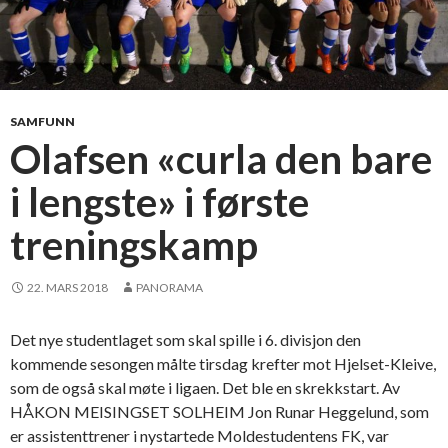
o
n
d
m
a
SAMFUNN
t
Olafsen «curla den bare
c
i lengste» i første
h
–
treningskamp
s
e
c
22. MARS 2018
PANORAMA
o
n
Det nye studentlaget som skal spille i 6. divisjon den
d
kommende sesongen målte tirsdag krefter mot Hjelset-Kleive,
v
som de også skal møte i ligaen. Det ble en skrekkstart. Av
i
HÅKON MEISINGSET SOLHEIM Jon Runar Heggelund, som
c
er assistenttrener i nystartede Moldestudentens FK, var