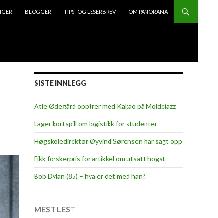
NGER
BLOGGER
TIPS- OG LESERBREV
OM PANORAMA
SISTE INNLEGG
Atle Ødegård opptrer med Kakao på Moldejazz
Lager kortspill om logistikk for studenter
Høgskoledirektør Øyvind Sørensen har sagt opp
Fikk forskerpris for artikkel om utsatt hogst
Bob Dylan (85) – hva er det med han?
MEST LEST