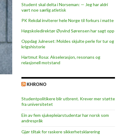
Student skal delta i Norseman: — Jeg har aldri
vært noe særlig atletisk
PK Rekdal inviterer hele Norge til forkurs i matte
Høgskoledirektør Øyvind Sørensen har sagt opp
Oppdag Julneset: Moldes skjulte perle for tur og
krigshistorie
Hartmut Rosa: Akselerasjon, resonans og
relasjonell motstand
KHRONO
Studentpolitikere blir utbrent. Krever mer støtte
fra universitetet
Ein av fem sjukepleiar­studentar har norsk som
andrespråk
Gjør tiltak for raskere sikkerhets­klarering