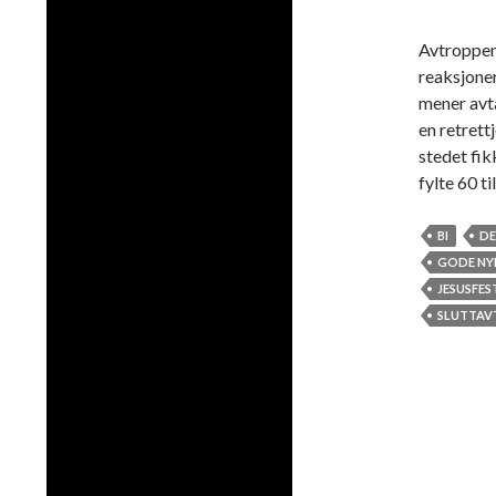
Avtroppen
reaksjoner
mener avta
en retrett
stedet fik
fylte 60 t
BI
DE
GODE NY
JESUSFES
SLUTTAV