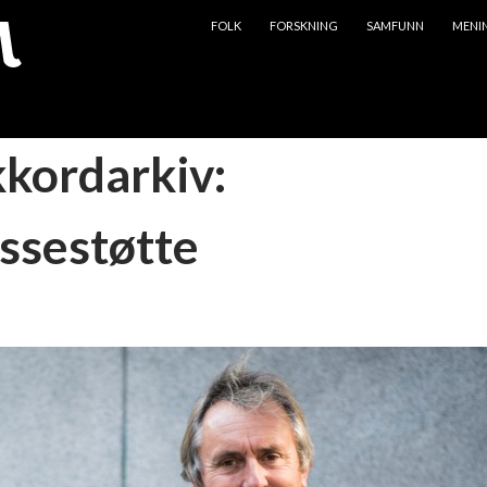
HOPP TIL INNHOLD
FOLK
FORSKNING
SAMFUNN
MENI
kkordarkiv:
ssestøtte