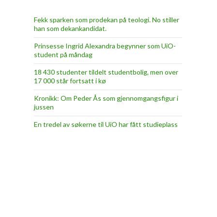
Fekk sparken som prodekan på teologi. No stiller
han som dekankandidat.
Prinsesse Ingrid Alexandra begynner som UiO-
student på måndag
18 430 studenter tildelt studentbolig, men over
17 000 står fortsatt i kø
Kronikk: Om Peder Ås som gjennomgangsfigur i
jussen
En tredel av søkerne til UiO har fått studieplass