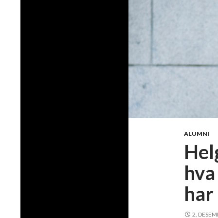
ALUMNI
Hel
hva 
har 
2. DESEM