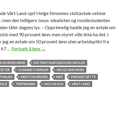
de Vårt Land-sjef Helge Simonnes sluttavtale vekker
, men den tidligere Jesus-idealisten og moldestudenten
len tåler dagens lys. – Opprinnelig hadde jeg en avtale om
jobb med 90 prosent lønn, men styret ville ikke ha det. I
k jeg en avtale om 50 prosent lønn uten arbeidsplikt fra
il 67 …
Fortsett å lese
H
→
e
l
N NORSKE KIRKE
DISTRIKTSHØGSKOLEN I MOLDE
g
HETER
GUNNAR STAVRUM
HELGE SIMONNES
e
TIVALEN
MENTOR MEDIER
MFK
PRESSESTØTTE
S
TALE
TREPIKKARN
UNG VISJON
VÅRT LAND
i
m
o
n
n
e