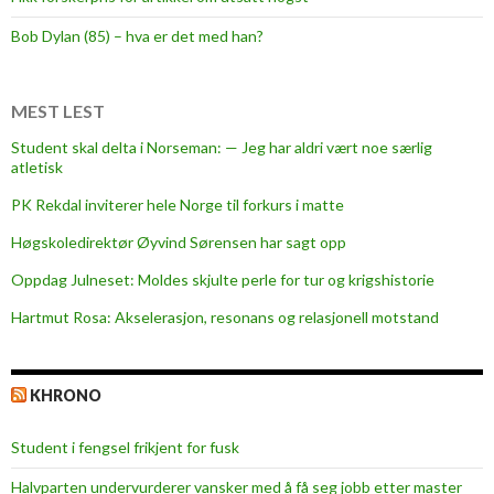
e
g
Bob Dylan (85) – hva er det med han?
v
e
t
MEST LEST
h
Student skal delta i Norseman: — Jeg har aldri vært noe særlig
v
atletisk
a
PK Rekdal inviterer hele Norge til forkurs i matte
j
e
Høgskoledirektør Øyvind Sørensen har sagt opp
g
Oppdag Julneset: Moldes skjulte perle for tur og krigshistorie
h
Hartmut Rosa: Akselerasjon, resonans og relasjonell motstand
a
r
g
KHRONO
i
t
Student i fengsel frikjent for fusk
t
o
Halvparten undervurderer vansker med å få seg jobb etter master