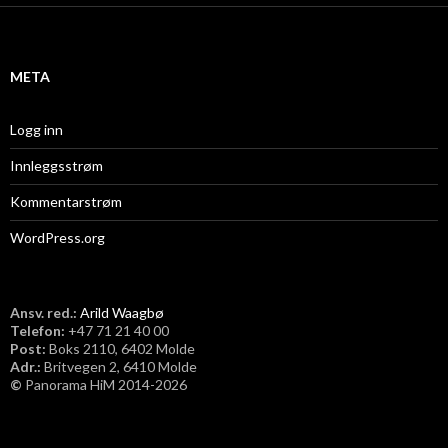
i
v
META
Logg inn
Innleggsstrøm
Kommentarstrøm
WordPress.org
Ansv. red.:
Arild Waagbø
Telefon:
​+47 71 21 40 00
Post:
Boks 2110, 6402 Molde
Adr.:
Britvegen 2, 6410 Molde
©
Panorama HiM 2014-2026