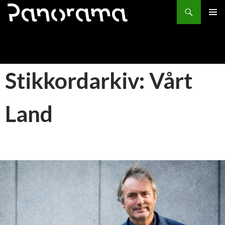
Søk
HOPP
PRIMÆ
TIL
INNHOLD
Stikkordarkiv: Vårt
Land