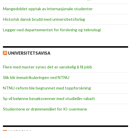
g
Mangedoblet opptak av internasjonale studenter
h
v
Historisk dansk brudd med universitetsforlag
a
Legger ned departementet for forskning og teknologi
j
e
g
h
UNIVERSITETSAVISA
a
r
Flere med master synes det er vanskelig å få jobb
f
Slik blir immatrikuleringen ved NTNU
å
t
NTNU-reform ble begrunnet med toppforskning
t
Sp vil belønne besøksvenner med studielån-rabatt
Studentene er drømmemålet for KI-svermene