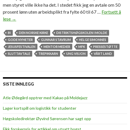
men styret ville ikke ha det. I stedet fikk jeg en avtale om 50
prosent lønn uten arbeidsplikt fra fylte 60 til 67 …
Fortsett å
lese
H
→
e
l
BI
DEN NORSKE KIRKE
DISTRIKTSHØGSKOLEN I MOLDE
g
GODE NYHETER
GUNNAR STAVRUM
HELGE SIMONNES
e
JESUSFESTIVALEN
MENTOR MEDIER
MFK
PRESSESTØTTE
S
SLUTTAVTALE
TREPIKKARN
UNG VISJON
VÅRT LAND
i
m
o
n
SISTE INNLEGG
n
e
Atle Ødegård opptrer med Kakao på Moldejazz
s
Lager kortspill om logistikk for studenter
:
–
Høgskoledirektør Øyvind Sørensen har sagt opp
J
Fikk forskerpris for artikkel om utsatt hogst