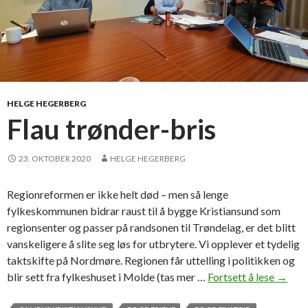
HELGE HEGERBERG
Flau trønder-bris
23. OKTOBER 2020
HELGE HEGERBERG
Regionreformen er ikke helt død – men så lenge
fylkeskommunen bidrar raust til å bygge Kristiansund som
regionsenter og passer på randsonen til Trøndelag, er det blitt
vanskeligere å slite seg løs for utbrytere. Vi opplever et tydelig
taktskifte på Nordmøre. Regionen får uttelling i politikken og
blir sett fra fylkeshuset i Molde (tas mer …
Fortsett å lese
F
→
l