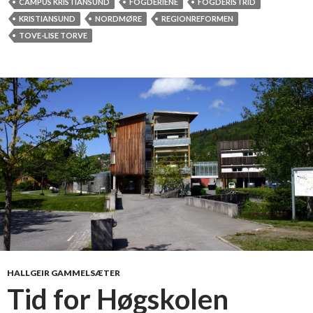
a
CAMPUS KRISTIANSUND
FOGDERIENE
FOGDERISTRID
u
KRISTIANSUND
NORDMØRE
REGIONREFORMEN
t
TOVE-LISE TORVE
r
ø
n
d
e
r
-
b
r
i
s
HALLGEIR GAMMELSÆTER
Tid for Høgskolen