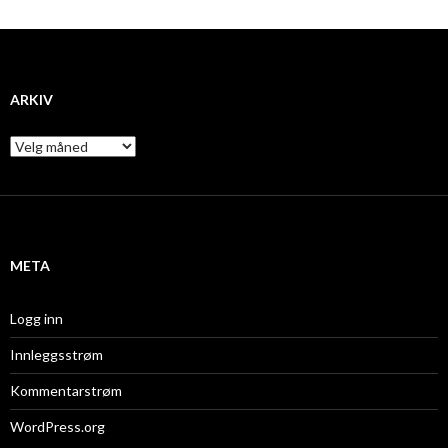
ARKIV
A
r
k
i
v
META
Logg inn
Innleggsstrøm
Kommentarstrøm
WordPress.org