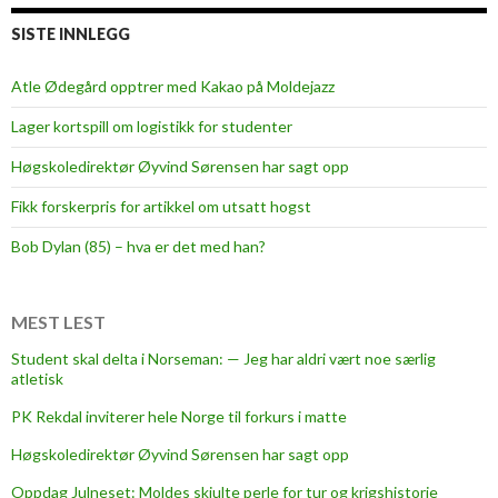
g
SISTE INNLEGG
s
k
Atle Ødegård opptrer med Kakao på Moldejazz
o
Lager kortspill om logistikk for studenter
l
e
Høgskoledirektør Øyvind Sørensen har sagt opp
n
Fikk forskerpris for artikkel om utsatt hogst
N
o
Bob Dylan (85) – hva er det med han?
r
d
v
MEST LEST
e
Student skal delta i Norseman: — Jeg har aldri vært noe særlig
s
atletisk
t
PK Rekdal inviterer hele Norge til forkurs i matte
?
Høgskoledirektør Øyvind Sørensen har sagt opp
Oppdag Julneset: Moldes skjulte perle for tur og krigshistorie