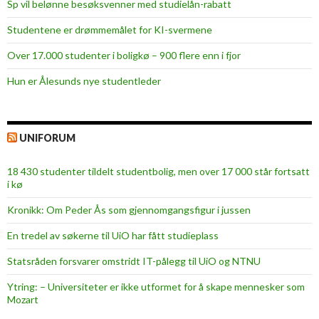
Sp vil belønne besøksvenner med studielån-rabatt
Studentene er drømmemålet for KI-svermene
Over 17.000 studenter i boligkø – 900 flere enn i fjor
Hun er Ålesunds nye studentleder
UNIFORUM
18 430 studenter tildelt studentbolig, men over 17 000 står fortsatt
i kø
Kronikk: Om Peder Ås som gjennomgangsfigur i jussen
En tredel av søkerne til UiO har fått studieplass
Statsråden forsvarer omstridt IT-pålegg til UiO og NTNU
Ytring: – Universiteter er ikke utformet for å skape mennesker som
Mozart