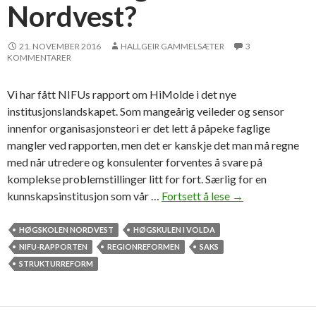
Nordvest?
21. NOVEMBER 2016
HALLGEIR GAMMELSÆTER
3
KOMMENTARER
Vi har fått NIFUs rapport om HiMolde i det nye
institusjonslandskapet. Som mangeårig veileder og sensor
innenfor organisasjonsteori er det lett å påpeke faglige
mangler ved rapporten, men det er kanskje det man må regne
med når utredere og konsulenter forventes å svare på
komplekse problemstillinger litt for fort. Særlig for en
kunnskapsinstitusjon som vår …
Fortsett å lese
T
→
i
d
HØGSKOLEN NORDVEST
HØGSKULEN I VOLDA
f
NIFU-RAPPORTEN
REGIONREFORMEN
SAKS
o
STRUKTURREFORM
r
H
ø