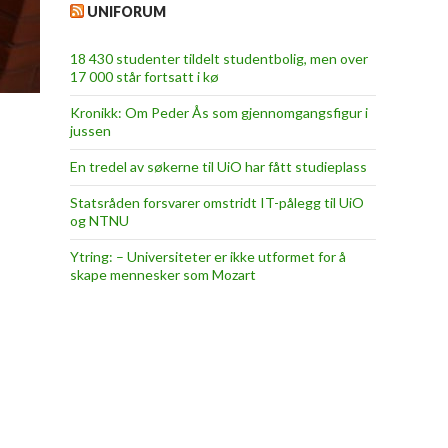
UNIFORUM
18 430 studenter tildelt studentbolig, men over
17 000 står fortsatt i kø
Kronikk: Om Peder Ås som gjennomgangsfigur i
jussen
En tredel av søkerne til UiO har fått studieplass
Statsråden forsvarer omstridt IT-pålegg til UiO
og NTNU
Ytring: – Universiteter er ikke utformet for å
skape mennesker som Mozart