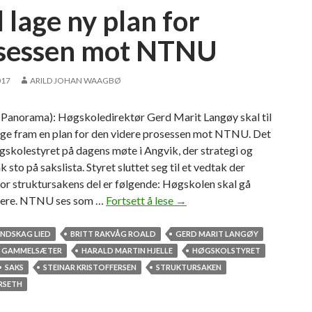
 lage ny plan for
sessen mot NTNU
017
ARILD JOHAN WAAGBØ
anorama): Høgskoledirektør Gerd Marit Langøy skal til
gge fram en plan for den videre prosessen mot NTNU. Det
skolestyret på dagens møte i Angvik, der strategi og
k sto på sakslista. Styret sluttet seg til et vedtak der
or struktursakens del er følgende: Høgskolen skal gå
dere. NTNU ses som …
Fortsett å lese
S
→
k
a
ENDSKAG LIED
BRITT RAKVÅG ROALD
GERD MARIT LANGØY
l
R GAMMELSÆTER
HARALD MARTIN HJELLE
HØGSKOLSTYRET
l
SAKS
STEINAR KRISTOFFERSEN
STRUKTURSAKEN
a
RSETH
g