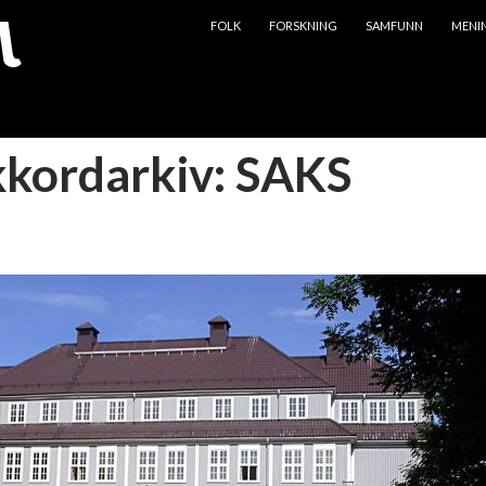
HOPP TIL INNHOLD
FOLK
FORSKNING
SAMFUNN
MENI
kkordarkiv: SAKS