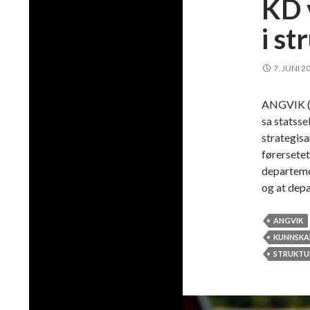
KD 
i s
7. JUNI 2
ANGVIK (Pa
sa statss
strategisa
førersetet
departeme
og at depa
ANGVIK
KUNNSKA
STRUKTU