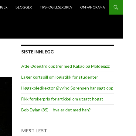
NGER
BLOGGER
TIPS- OG LESERBREV
OM PANORAMA
SISTE INNLEGG
Atle Ødegård opptrer med Kakao på Moldejazz
Lager kortspill om logistikk for studenter
Høgskoledirektør Øyvind Sørensen har sagt opp
Fikk forskerpris for artikkel om utsatt hogst
Bob Dylan (85) – hva er det med han?
MEST LEST