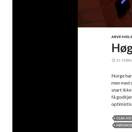
ARVE HJEL
Høg
23. FEBR
Norge har 
men med da
snart ikke
få godkjen
optimistis
CLAS JOS
HØGSKO