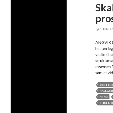
Skal
pro
8. JUNI 2
ANGVIK (P
høsten le
vedtok høg
struktursa
essensen f
samlet vi
BERIT BR
HALLGEI
NTNU
TERJE DY