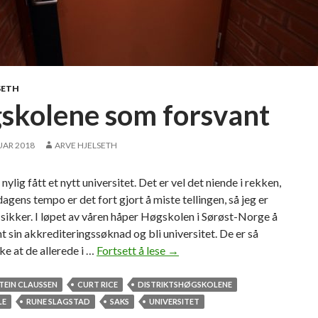
SETH
skolene som forsvant
UAR 2018
ARVE HJELSETH
nylig fått et nytt universitet. Det er vel det niende i rekken,
gens tempo er det fort gjort å miste tellingen, så jeg er
 sikker. I løpet av våren håper Høgskolen i Sørøst-Norge å
t sin akkrediteringssøknad og bli universitet. De er så
ke at de allerede i …
Fortsett å lese
H
→
ø
g
TEIN CLAUSSEN
CURT RICE
DISTRIKTSHØGSKOLENE
s
LE
RUNE SLAGSTAD
SAKS
UNIVERSITET