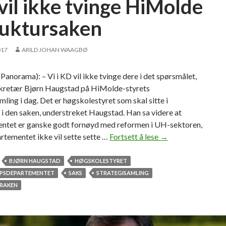
vil ikke tvinge HiMolde
m
o
truktursaken
t
N
017
ARILD JOHAN WAAGBØ
T
N
norama): – Vi i KD vil ikke tvinge dere i det spørsmålet,
U
ekretær Bjørn Haugstad på HiMolde-styrets
mling i dag. Det er høgskolestyret som skal sitte i
 i den saken, understreket Haugstad. Han sa videre at
ntet er ganske godt fornøyd med reformen i UH-sektoren,
rtementet ikke vil sette sette …
Fortsett å lese
K
→
D
v
BJØRN HAUGSTAD
HØGSKOLESTYRET
i
PSDEPARTEMENTET
SAKS
STRATEGISAMLING
l
RAKEN
i
k
k