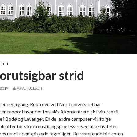
SETH
orutsigbar strid
 2019
ARVE HJELSETH
eller det, i gang. Rektoren ved Nord universitet har
 en rapport hvor det foreslås å konsentrere aktiviteten til
i Bodø og Levanger. En del andre campuser vil ifølge
bli offer for store omstillingsprosesser, ved at aktiviteten
es rundt noen spissede fagmiljøer. De resterende blir enten