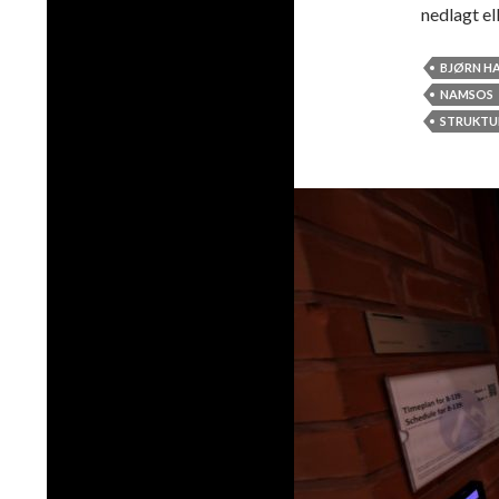
nedlagt el
BJØRN H
NAMSOS
STRUKTU