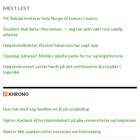
t
MEST LEST
a
PK Rekdal inviterer hele Norge til forkurs i matte
p
Student skal delta i Norseman: — Jeg har aldri vært noe særlig
t
atletisk
e
.
Høgskoledirektør Øyvind Sørensen har sagt opp
D
Oppdag Julneset: Moldes skjulte perle for tur og krigshistorie
e
Høgskolestyret satser hardt på det nettbaserte årsstudiet i
s
logistikk
s
v
e
KHRONO
r
r
Hun tok med seg familien et år på utveksling
e
Sigrun Aasland vil ha skjerm­debatt på alle universiteter og høgskoler
Rektor fikk sparken etter mistanke om hvitvasking