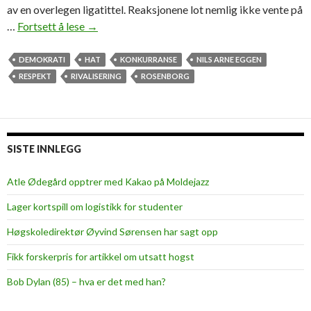
av en overlegen ligatittel. Reaksjonene lot nemlig ikke vente på
…
Fortsett å lese
R
→
o
s
DEMOKRATI
HAT
KONKURRANSE
NILS ARNE EGGEN
e
RESPEKT
RIVALISERING
ROSENBORG
n
b
o
r
SISTE INNLEGG
g
o
Atle Ødegård opptrer med Kakao på Moldejazz
g
Lager kortspill om logistikk for studenter
h
j
Høgskoledirektør Øyvind Sørensen har sagt opp
e
Fikk forskerpris for artikkel om utsatt hogst
r
n
Bob Dylan (85) – hva er det med han?
e
n