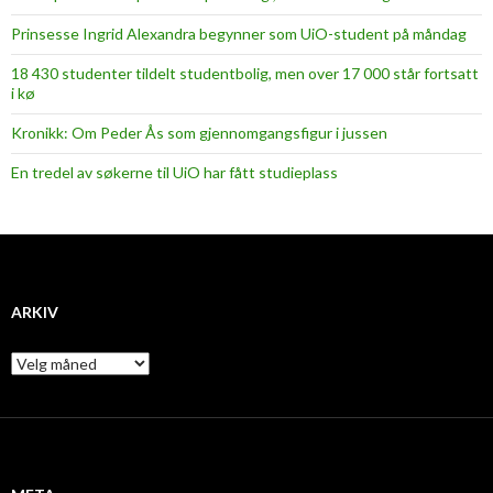
Prinsesse Ingrid Alexandra begynner som UiO-student på måndag
18 430 studenter tildelt studentbolig, men over 17 000 står fortsatt
i kø
Kronikk: Om Peder Ås som gjennomgangsfigur i jussen
En tredel av søkerne til UiO har fått studieplass
ARKIV
A
r
k
i
v