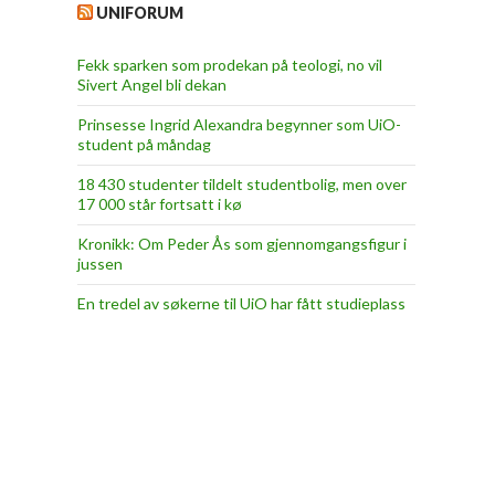
UNIFORUM
Fekk sparken som prodekan på teologi, no vil
Sivert Angel bli dekan
Prinsesse Ingrid Alexandra begynner som UiO-
student på måndag
18 430 studenter tildelt studentbolig, men over
17 000 står fortsatt i kø
Kronikk: Om Peder Ås som gjennomgangsfigur i
jussen
En tredel av søkerne til UiO har fått studieplass