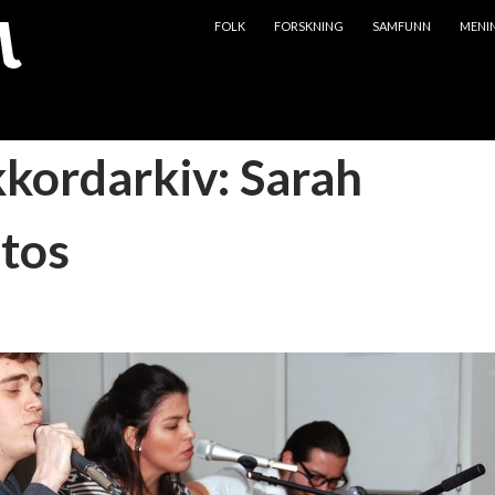
HOPP TIL INNHOLD
FOLK
FORSKNING
SAMFUNN
MENI
kkordarkiv: Sarah
tos