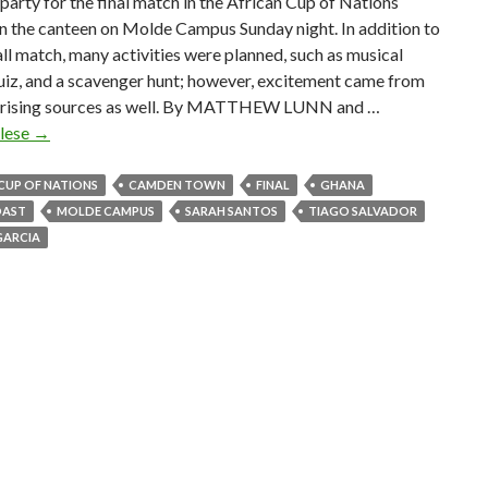
party for the final match in the African Cup of Nations
n the canteen on Molde Campus Sunday night. In addition to
ll match, many activities were planned, such as musical
quiz, and a scavenger hunt; however, excitement came from
rising sources as well. By MATTHEW LUNN and …
 lese
“
→
W
i
CUP OF NATIONS
CAMDEN TOWN
FINAL
GHANA
l
OAST
MOLDE CAMPUS
SARAH SANTOS
TIAGO SALVADOR
l
GARCIA
t
h
i
s
g
a
m
e
e