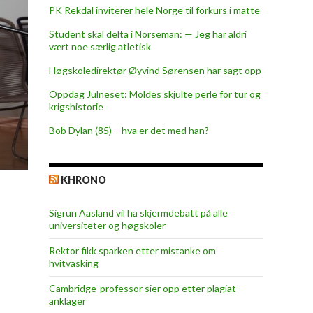
PK Rekdal inviterer hele Norge til forkurs i matte
Student skal delta i Norseman: — Jeg har aldri
vært noe særlig atletisk
Høgskoledirektør Øyvind Sørensen har sagt opp
Oppdag Julneset: Moldes skjulte perle for tur og
krigshistorie
Bob Dylan (85) – hva er det med han?
KHRONO
Sigrun Aasland vil ha skjerm­debatt på alle
universiteter og høgskoler
Rektor fikk sparken etter mistanke om
hvitvasking
Cambridge-professor sier opp etter plagiat-
anklager