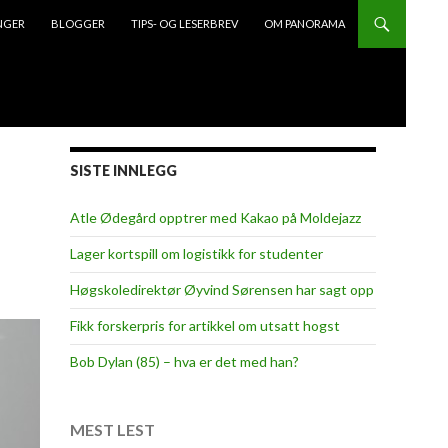
NGER
BLOGGER
TIPS- OG LESERBREV
OM PANORAMA
SISTE INNLEGG
Atle Ødegård opptrer med Kakao på Moldejazz
Lager kortspill om logistikk for studenter
Høgskoledirektør Øyvind Sørensen har sagt opp
Fikk forskerpris for artikkel om utsatt hogst
Bob Dylan (85) – hva er det med han?
MEST LEST