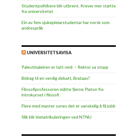
Studentpolitikere blir utbrent. Krever mer støtte
fra universitetet
Ein av fem sjukepleiar­studentar har norsk som
andrespråk
UNIVERSITETSAVISA
Palestinaleiren er tatt ned: – Rektor sa stopp
Bidrag til en verdig debatt, Brataas?
Filosofiprofessoren måtte fjerne Platon fra
introkurset i filosofi
Flere med master synes det er vanskelig å få jobb
Slik blir immatrikuleringen ved NTNU