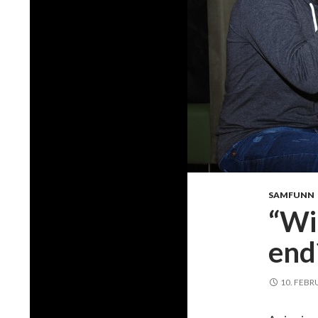
SAMFUNN
“Wi
end
10. FEBR