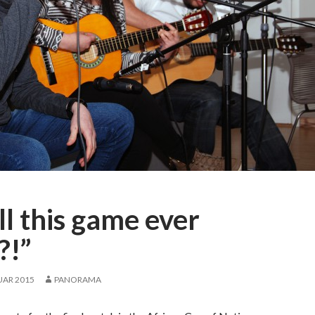
ll this game ever
?!”
UAR 2015
PANORAMA