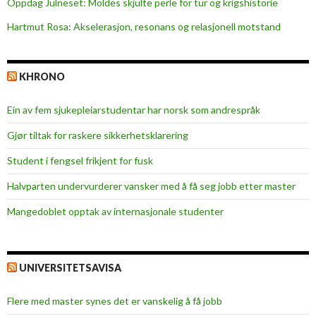
Oppdag Julneset: Moldes skjulte perle for tur og krigshistorie
o
Hartmut Rosa: Akselerasjon, resonans og relasjonell motstand
r
s
e
KHRONO
i
e
Ein av fem sjukepleiar­studentar har norsk som andrespråk
r
Gjør tiltak for raskere sikkerhets­klarering
Student i fengsel frikjent for fusk
Halvparten undervurderer vansker med å få seg jobb etter master
Mangedoblet opptak av internasjonale studenter
UNIVERSITETSAVISA
Flere med master synes det er vanskelig å få jobb