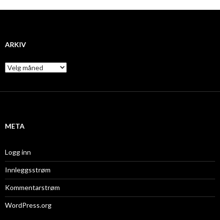
ARKIV
A
r
k
i
v
META
Logg inn
Innleggsstrøm
Kommentarstrøm
WordPress.org