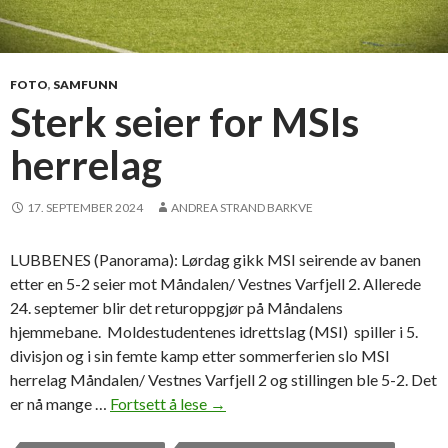
FOTO
,
SAMFUNN
Sterk seier for MSIs
herrelag
17. SEPTEMBER 2024
ANDREA STRAND BARKVE
LUBBENES (Panorama): Lørdag gikk MSI seirende av banen
etter en 5-2 seier mot Måndalen/ Vestnes Varfjell 2. Allerede
24. septemer blir det returoppgjør på Måndalens
hjemmebane. Moldestudentenes idrettslag (MSI) spiller i 5.
divisjon og i sin femte kamp etter sommerferien slo MSI
herrelag Måndalen/ Vestnes Varfjell 2 og stillingen ble 5-2. Det
er nå mange …
Fortsett å lese
S
→
t