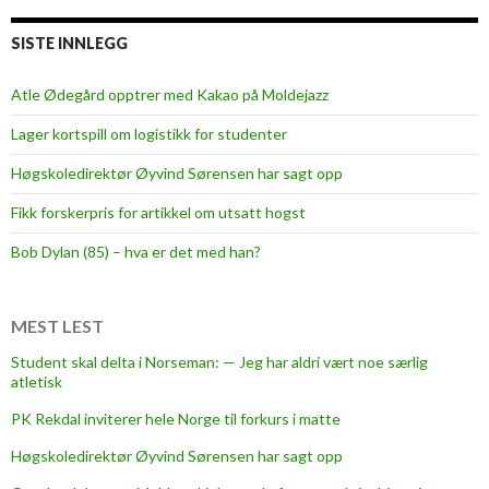
l
u
SISTE INNLEGG
t
t
Atle Ødegård opptrer med Kakao på Moldejazz
e
Lager kortspill om logistikk for studenter
t
s
Høgskoledirektør Øyvind Sørensen har sagt opp
e
Fikk forskerpris for artikkel om utsatt hogst
s
o
Bob Dylan (85) – hva er det med han?
n
g
e
MEST LEST
n
Student skal delta i Norseman: — Jeg har aldri vært noe særlig
m
atletisk
e
PK Rekdal inviterer hele Norge til forkurs i matte
d
s
Høgskoledirektør Øyvind Sørensen har sagt opp
t