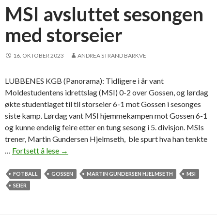
e
MSI avsluttet sesongen
l
med storseier
a
g
16. OKTOBER 2023
ANDREA STRAND BARKVE
LUBBENES KGB (Panorama): Tidligere i år vant
Moldestudentens idrettslag (MSI) 0-2 over Gossen, og lørdag
økte studentlaget til til storseier 6-1 mot Gossen i sesonges
siste kamp. Lørdag vant MSI hjemmekampen mot Gossen 6-1
og kunne endelig feire etter en tung sesong i 5. divisjon. MSIs
trener, Martin Gundersen Hjelmseth, ble spurt hva han tenkte
…
Fortsett å lese
M
→
S
I
FOTBALL
GOSSEN
MARTIN GUNDERSEN HJELMSETH
MSI
a
SEIER
v
s