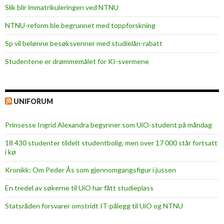
Slik blir immatrikuleringen ved NTNU
NTNU-reform ble begrunnet med toppforskning
Sp vil belønne besøksvenner med studielån-rabatt
Studentene er drømmemålet for KI-svermene
UNIFORUM
Prinsesse Ingrid Alexandra begynner som UiO-student på måndag
18 430 studenter tildelt studentbolig, men over 17 000 står fortsatt
i kø
Kronikk: Om Peder Ås som gjennomgangsfigur i jussen
En tredel av søkerne til UiO har fått studieplass
Statsråden forsvarer omstridt IT-pålegg til UiO og NTNU