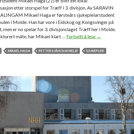
rstudent Mikael Haga (21) er blitt ein lokal
sasjon etter storspel for Træff i 3. divisjon. Av SARAVIN
LINGAM Mikael Haga er førsteårs sjukepleiarstudent
ulen i Molde. Han har vore i Eidskog og Kongsvinger på
, men er no spelar for 3. divisjonslaget Træff her i Molde.
ukturert måte, har Mikael klart …
Fortsett å lese
S
→
j
u
MIKAEL HAGA
PETTER SJÅHOLM MELØ
SJUKEPLEIE
k
e
p
l
e
i
a
r
s
t
u