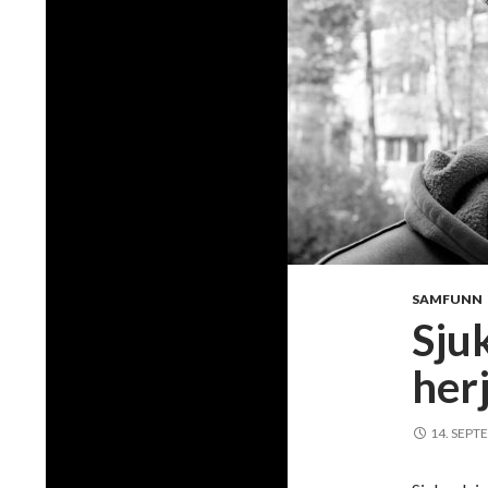
SAMFUNN
Sju
herj
14. SEPT