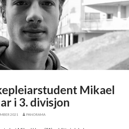
kepleiarstudent Mikael
ar i 3. divisjon
EMBER 2021
PANORAMA