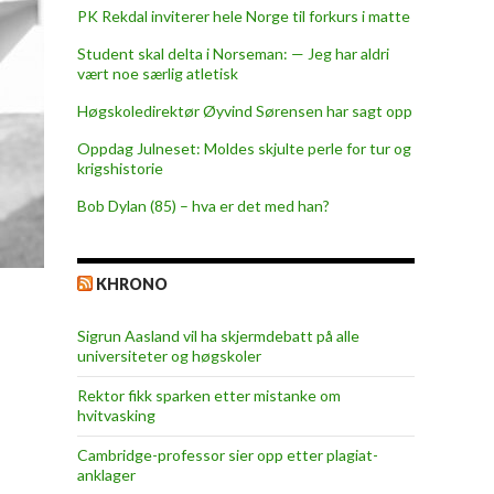
PK Rekdal inviterer hele Norge til forkurs i matte
Student skal delta i Norseman: — Jeg har aldri
vært noe særlig atletisk
Høgskoledirektør Øyvind Sørensen har sagt opp
Oppdag Julneset: Moldes skjulte perle for tur og
krigshistorie
Bob Dylan (85) – hva er det med han?
KHRONO
Sigrun Aasland vil ha skjerm­debatt på alle
universiteter og høgskoler
Rektor fikk sparken etter mistanke om
hvitvasking
Cambridge-professor sier opp etter plagiat-
anklager