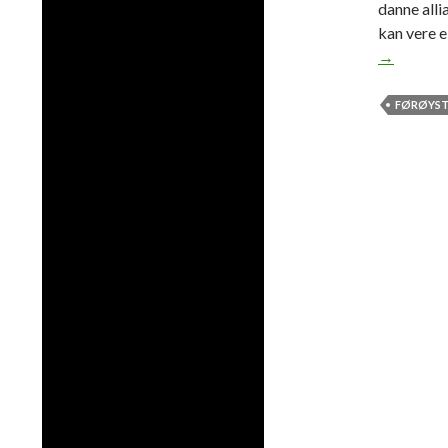
danne all
kan vere 
→
FØRØYST