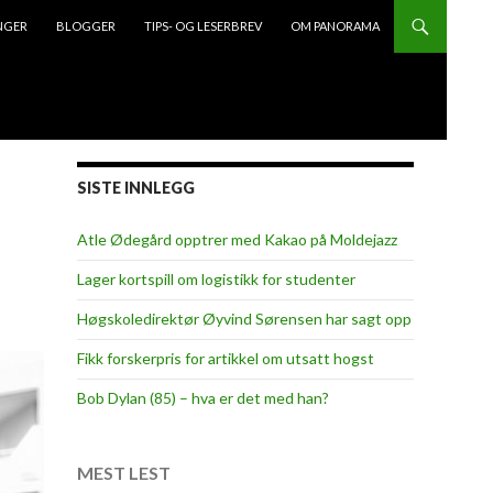
NGER
BLOGGER
TIPS- OG LESERBREV
OM PANORAMA
SISTE INNLEGG
Atle Ødegård opptrer med Kakao på Moldejazz
Lager kortspill om logistikk for studenter
Høgskoledirektør Øyvind Sørensen har sagt opp
Fikk forskerpris for artikkel om utsatt hogst
Bob Dylan (85) – hva er det med han?
MEST LEST