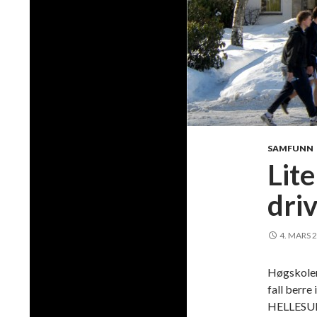
SAMFUNN
Lit
dri
4. MARS 
Høgskolen 
fall berre
HELLESUND