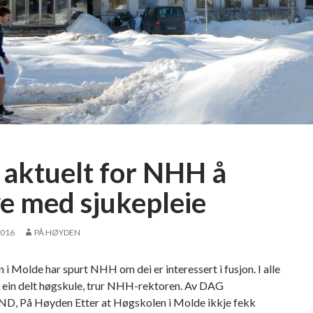
d
e
n
t
M
i
k
a
e
l
e aktuelt for NHH å
h
e
ve med sjukepleie
r
j
2016
PÅ HØYDEN
a
r
i Molde har spurt NHH om dei er interessert i fusjon. I alle
i
 i ein delt høgskule, trur NHH-rektoren. Av DAG
3
, På Høyden Etter at Høgskolen i Molde ikkje fekk
.