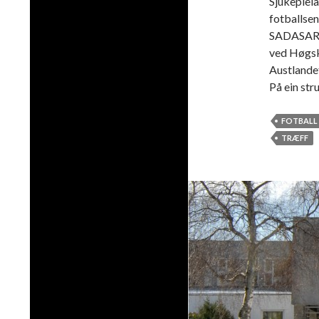
Sjukepleia
fotballsen
SADASARA
ved Høgsk
Austlandet
På ein str
FOTBALL
TRÆFF