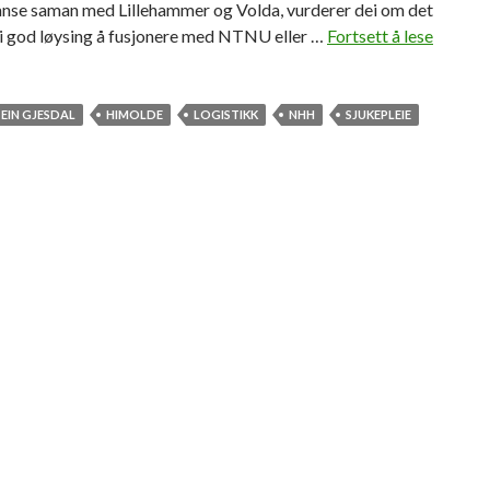
ianse saman med Lillehammer og Volda, vurderer dei om det
d
ei god løysing å fusjonere med NTNU eller …
Fortsett å lese
L
i
i
v
t
i
e
EIN GJESDAL
HIMOLDE
LOGISTIKK
NHH
SJUKEPLEIE
s
a
j
k
o
t
n
u
e
l
t
f
o
r
N
H
H
å