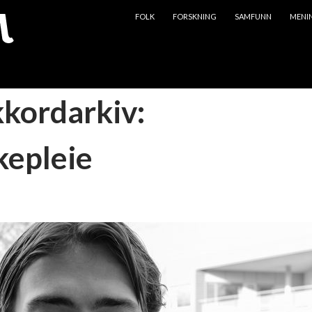
HOPP TIL INNHOLD
FOLK
FORSKNING
SAMFUNN
MENI
kkordarkiv:
kepleie