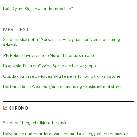
e
Bob Dylan (85) – hva er det med han?
k
t
:
MEST LEST
I
Student skal delta i Norseman: — Jeg har aldri vært noe særlig
n
atletisk
g
PK Rekdal inviterer hele Norge til forkurs i matte
e
n
Høgskoledirektør Øyvind Sørensen har sagt opp
t
Oppdag Julneset: Moldes skjulte perle for tur og krigshistorie
j
Hartmut Rosa: Akselerasjon, resonans og relasjonell motstand
e
n
e
KHRONO
r
p
Student i fengsel frikjent for fusk
å
a
Halvparten undervurderer vansker med å få seg jobb etter master