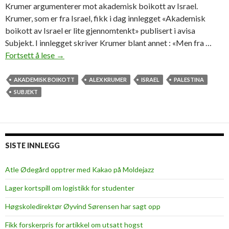
Krumer argumenterer mot akademisk boikott av Israel.
Krumer, som er fra Israel, fikk i dag innlegget «Akademisk
boikott av Israel er lite gjennomtenkt» publisert i avisa
Subjekt. I innlegget skriver Krumer blant annet : «Men fra …
Fortsett å lese
A
→
l
e
AKADEMISK BOIKOTT
ALEX KRUMER
ISRAEL
PALESTINA
x
SUBJEKT
K
r
u
m
SISTE INNLEGG
e
r
Atle Ødegård opptrer med Kakao på Moldejazz
i
Lager kortspill om logistikk for studenter
S
u
Høgskoledirektør Øyvind Sørensen har sagt opp
b
Fikk forskerpris for artikkel om utsatt hogst
j