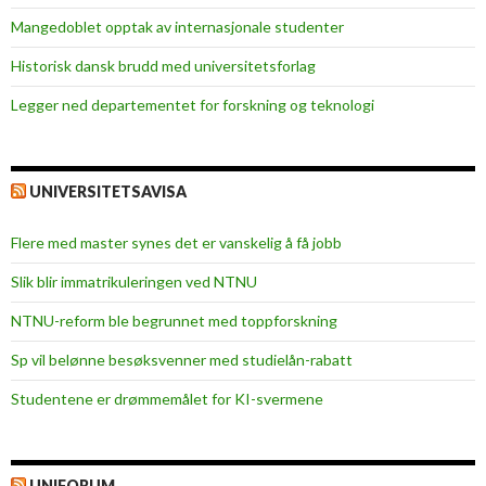
k
Mangedoblet opptak av internasjonale studenter
a
d
Historisk dansk brudd med universitetsforlag
e
Legger ned departementet for forskning og teknologi
m
i
s
k
UNIVERSITETSAVISA
b
o
Flere med master synes det er vanskelig å få jobb
i
Slik blir immatrikuleringen ved NTNU
k
o
NTNU-reform ble begrunnet med toppforskning
t
Sp vil belønne besøksvenner med studielån-rabatt
t
a
Studentene er drømmemålet for KI-svermene
v
I
s
UNIFORUM