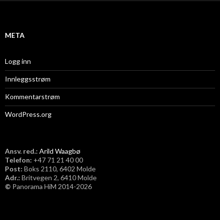
i
v
META
Logg inn
Innleggsstrøm
Kommentarstrøm
WordPress.org
Ansv. red.:
Arild Waagbø
Telefon:
​+47 71 21 40 00
Post:
Boks 2110, 6402 Molde
Adr.:
Britvegen 2, 6410 Molde
©
Panorama HiM 2014-2026