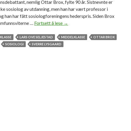
sdebattant, nemlig Ottar Brox, fylte 90 år. Sistnevnte er
kke sosiolog av utdanning, men han har vært professor i
og han har fått sosiologforeningens hederspris. Siden Brox
samfunnsviterne …
Fortsett å lese
K
→
a
m
KLASSE
LARS OVE SELJESTAD
MIDDELKLASSE
OTTAR BROX
e
SOSIOLOGI
SVERRE LYSGAARD
r
a
t
e
r
o
g
k
o
l
l
e