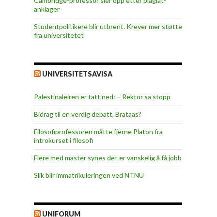
Cambridge-professor sier opp etter plagiat-
anklager
Studentpolitikere blir utbrent. Krever mer støtte
fra universitetet
UNIVERSITETSAVISA
Palestinaleiren er tatt ned: – Rektor sa stopp
Bidrag til en verdig debatt, Brataas?
Filosofiprofessoren måtte fjerne Platon fra
introkurset i filosofi
Flere med master synes det er vanskelig å få jobb
Slik blir immatrikuleringen ved NTNU
UNIFORUM