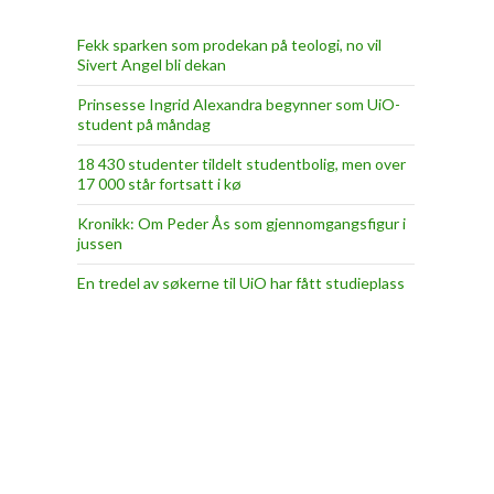
Fekk sparken som prodekan på teologi, no vil
Sivert Angel bli dekan
Prinsesse Ingrid Alexandra begynner som UiO-
student på måndag
18 430 studenter tildelt studentbolig, men over
17 000 står fortsatt i kø
Kronikk: Om Peder Ås som gjennomgangsfigur i
jussen
En tredel av søkerne til UiO har fått studieplass