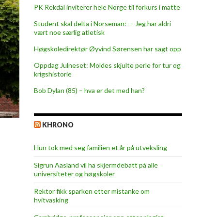
PK Rekdal inviterer hele Norge til forkurs i matte
Student skal delta i Norseman: — Jeg har aldri
vært noe særlig atletisk
Høgskoledirektør Øyvind Sørensen har sagt opp
Oppdag Julneset: Moldes skjulte perle for tur og
krigshistorie
Bob Dylan (85) – hva er det med han?
KHRONO
Hun tok med seg familien et år på utveksling
Sigrun Aasland vil ha skjerm­debatt på alle
universiteter og høgskoler
Rektor fikk sparken etter mistanke om
hvitvasking