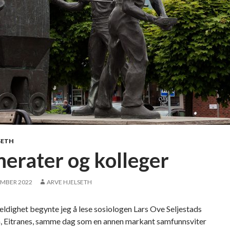
SETH
erater og kolleger
EMBER 2022
ARVE HJELSETH
feldighet begynte jeg å lese sosiologen Lars Ove Seljestads
, Eitranes, samme dag som en annen markant samfunnsviter