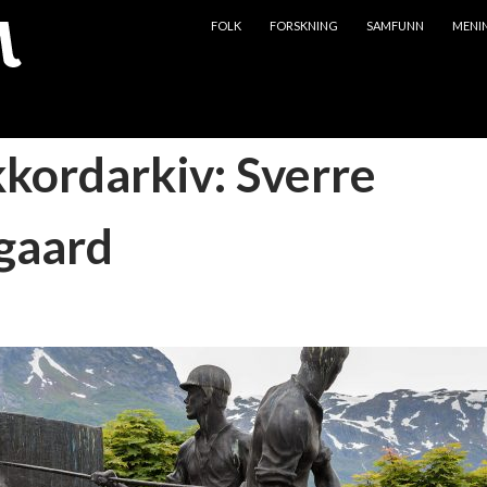
HOPP TIL INNHOLD
FOLK
FORSKNING
SAMFUNN
MENI
kkordarkiv: Sverre
gaard