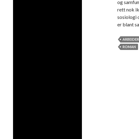
og samfunn
rett nok i
sosiologi 
er blant 
ARBEIDER
ROMAN