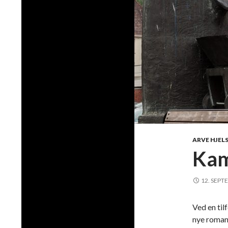
ARVE HJEL
Kam
12. SEPT
Ved en til
nye roman