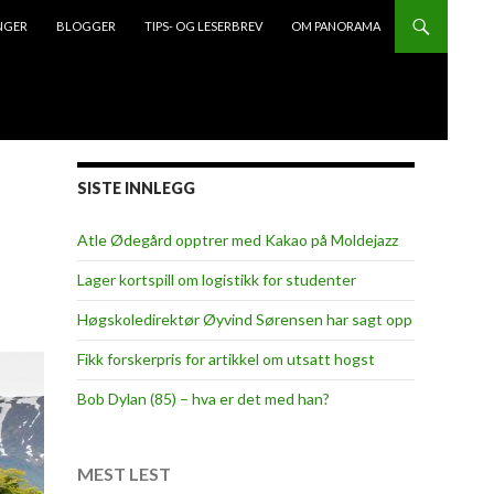
NGER
BLOGGER
TIPS- OG LESERBREV
OM PANORAMA
SISTE INNLEGG
Atle Ødegård opptrer med Kakao på Moldejazz
Lager kortspill om logistikk for studenter
Høgskoledirektør Øyvind Sørensen har sagt opp
Fikk forskerpris for artikkel om utsatt hogst
Bob Dylan (85) – hva er det med han?
MEST LEST