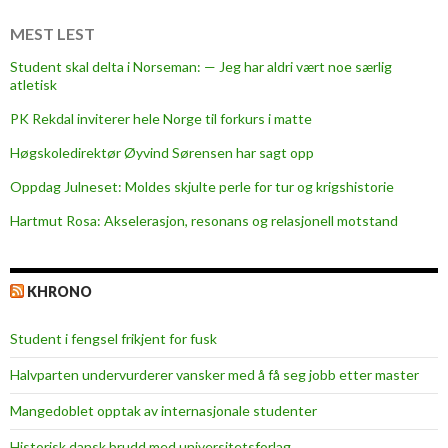
m
o
MEST LEST
r
Student skal delta i Norseman: — Jeg har aldri vært noe særlig
a
atletisk
l
PK Rekdal inviterer hele Norge til forkurs i matte
s
k
Høgskoledirektør Øyvind Sørensen har sagt opp
f
Oppdag Julneset: Moldes skjulte perle for tur og krigshistorie
o
Hartmut Rosa: Akselerasjon, resonans og relasjonell motstand
r
k
a
KHRONO
s
t
Student i fengsel frikjent for fusk
e
l
Halvparten undervurderer vansker med å få seg jobb etter master
i
Mangedoblet opptak av internasjonale studenter
g
Historisk dansk brudd med universitetsforlag