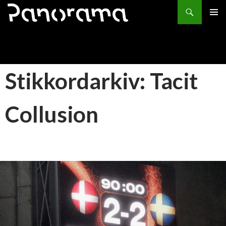
Søk
HOPP
PRIMÆ
TIL
INNHOLD
Stikkordarkiv: Tacit
Collusion