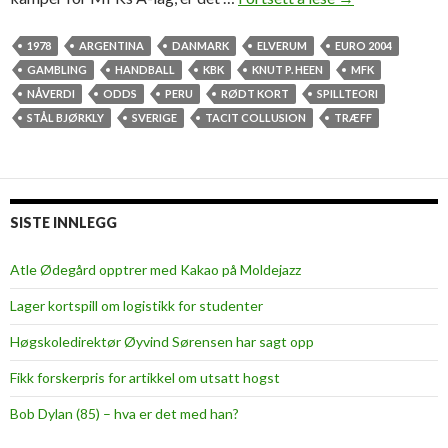
r
i
1978
ARGENTINA
DANMARK
ELVERUM
EURO 2004
s
GAMBLING
HANDBALL
KBK
KNUT P. HEEN
MFK
t
NÅVERDI
ODDS
PERU
RØDT KORT
SPILLTEORI
,
STÅL BJØRKLY
SVERIGE
TACIT COLLUSION
TRÆFF
l
e
i
t
SISTE INNLEGG
,
p
Atle Ødegård opptrer med Kakao på Moldejazz
i
Lager kortspill om logistikk for studenter
n
l
Høgskoledirektør Øyvind Sørensen har sagt opp
i
Fikk forskerpris for artikkel om utsatt hogst
g
o
Bob Dylan (85) – hva er det med han?
g