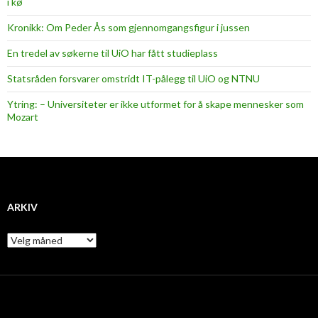
i kø
Kronikk: Om Peder Ås som gjennomgangsfigur i jussen
En tredel av søkerne til UiO har fått studieplass
Statsråden forsvarer omstridt IT-pålegg til UiO og NTNU
Ytring: – Universiteter er ikke utformet for å skape mennesker som
Mozart
ARKIV
A
r
k
i
v