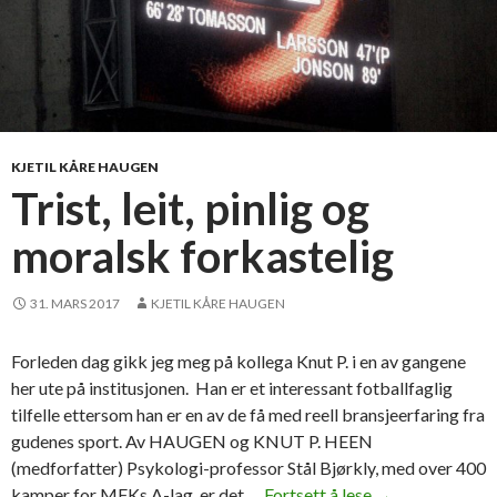
KJETIL KÅRE HAUGEN
Trist, leit, pinlig og
moralsk forkastelig
31. MARS 2017
KJETIL KÅRE HAUGEN
Forleden dag gikk jeg meg på kollega Knut P. i en av gangene
her ute på institusjonen. Han er et interessant fotballfaglig
tilfelle ettersom han er en av de få med reell bransjeerfaring fra
gudenes sport. Av HAUGEN og KNUT P. HEEN
(medforfatter) Psykologi-professor Stål Bjørkly, med over 400
kamper for MFKs A-lag, er det …
Fortsett å lese
T
→