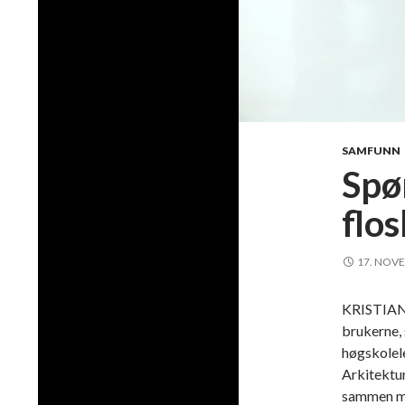
SAMFUNN
Spø
flos
17. NOV
KRISTIANS
brukerne, 
høgskolele
Arkitektur
sammen me