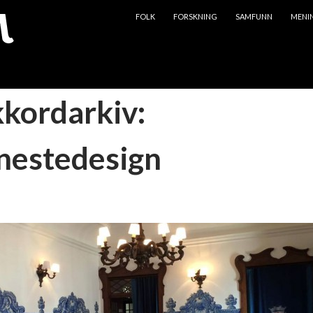
HOPP TIL INNHOLD
FOLK
FORSKNING
SAMFUNN
MENI
kkordarkiv:
nestedesign