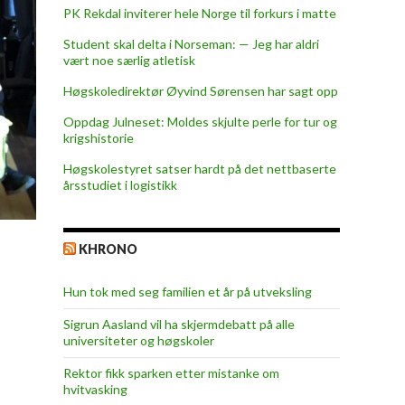
PK Rekdal inviterer hele Norge til forkurs i matte
Student skal delta i Norseman: — Jeg har aldri
vært noe særlig atletisk
Høgskoledirektør Øyvind Sørensen har sagt opp
Oppdag Julneset: Moldes skjulte perle for tur og
krigshistorie
Høgskolestyret satser hardt på det nettbaserte
årsstudiet i logistikk
KHRONO
Hun tok med seg familien et år på utveksling
Sigrun Aasland vil ha skjerm­debatt på alle
universiteter og høgskoler
Rektor fikk sparken etter mistanke om
hvitvasking