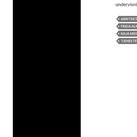
undervisn
ARKITEKT
FRIDA A
KAJA MIS
TJENEST