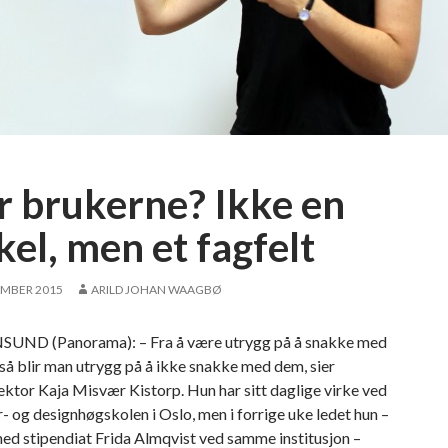
r
t
u
g
a
l
r brukerne? Ikke en
kel, men et fagfelt
EMBER 2015
ARILD JOHAN WAAGBØ
UND (Panorama): – Fra å være utrygg på å snakke med
så blir man utrygg på å ikke snakke med dem, sier
ktor Kaja Misvær Kistorp. Hun har sitt daglige virke ved
- og designhøgskolen i Oslo, men i forrige uke ledet hun –
d stipendiat Frida Almqvist ved samme institusjon –