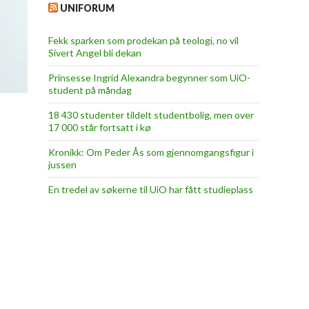
UNIFORUM
Fekk sparken som prodekan på teologi, no vil
Sivert Angel bli dekan
Prinsesse Ingrid Alexandra begynner som UiO-
student på måndag
18 430 studenter tildelt studentbolig, men over
17 000 står fortsatt i kø
Kronikk: Om Peder Ås som gjennomgangsfigur i
jussen
En tredel av søkerne til UiO har fått studieplass