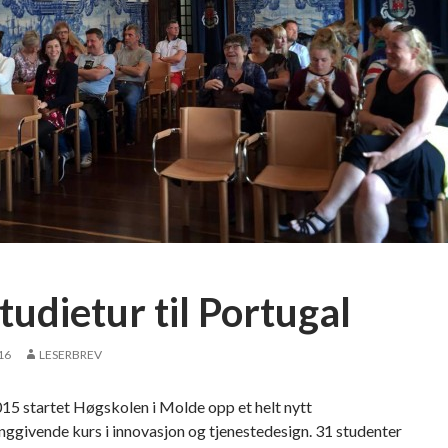
tudietur til Portugal
16
LESERBREV
15 startet Høgskolen i Molde opp et helt nytt
ggivende kurs i innovasjon og tjenestedesign. 31 studenter