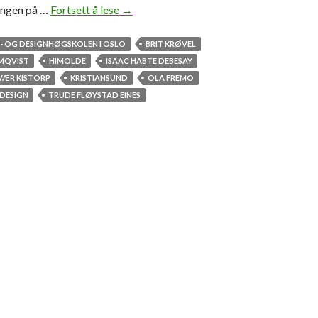
ingen på …
Fortsett å lese
S
→
p
ø
- OG DESIGNHØGSKOLEN I OSLO
BRIT KRØVEL
r
LMQVIST
HIMOLDE
ISAAC HABTE DEBESAY
b
VÆR KISTORP
KRISTIANSUND
OLA FREMO
r
EDESIGN
TRUDE FLØYSTAD EINES
u
k
e
r
n
e
?
I
k
k
e
e
n