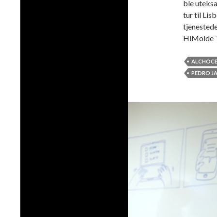
ble uteksa
tur til Li
tjenested
HiMolde 
ALCHOCE
PEDRO J