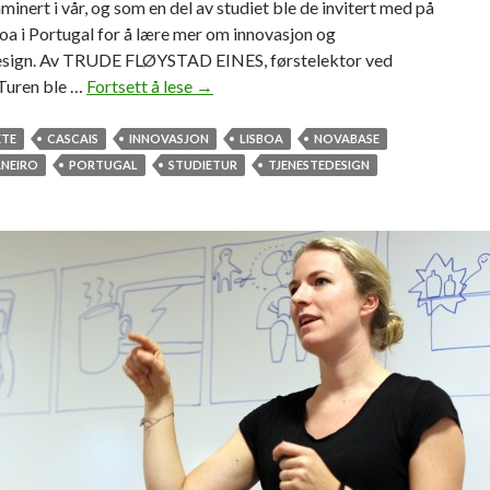
minert i vår, og som en del av studiet ble de invitert med på
sboa i Portugal for å lære mer om innovasjon og
esign. Av TRUDE FLØYSTAD EINES, førstelektor ved
Turen ble …
Fortsett å lese
P
→
å
s
TE
CASCAIS
INNOVASJON
LISBOA
NOVABASE
t
ANEIRO
PORTUGAL
STUDIETUR
TJENESTEDESIGN
u
d
i
e
t
u
r
t
i
l
P
o