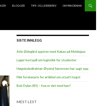
NGER
BLOGGER
TIPS- OG LESERBREV
OM PANORAMA
SISTE INNLEGG
Atle Ødegård opptrer med Kakao på Moldejazz
Lager kortspill om logistikk for studenter
Høgskoledirektør Øyvind Sørensen har sagt opp
Fikk forskerpris for artikkel om utsatt hogst
Bob Dylan (85) – hva er det med han?
MEST LEST