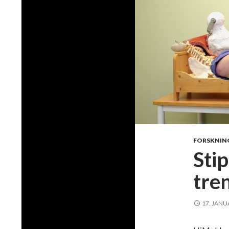
FORSKNIN
Sti
tre
17. JANU