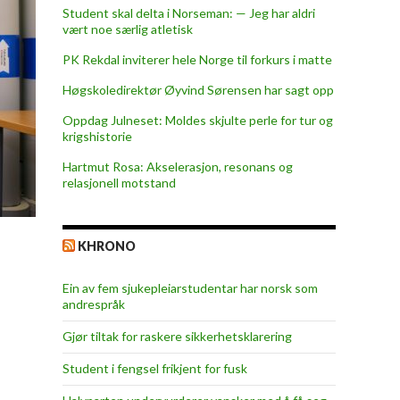
Student skal delta i Norseman: — Jeg har aldri
vært noe særlig atletisk
PK Rekdal inviterer hele Norge til forkurs i matte
Høgskoledirektør Øyvind Sørensen har sagt opp
Oppdag Julneset: Moldes skjulte perle for tur og
krigshistorie
Hartmut Rosa: Akselerasjon, resonans og
relasjonell motstand
KHRONO
Ein av fem sjukepleiar­studentar har norsk som
andrespråk
Gjør tiltak for raskere sikkerhets­klarering
Student i fengsel frikjent for fusk