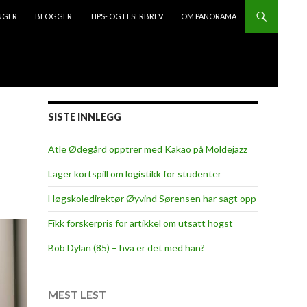
NGER
BLOGGER
TIPS- OG LESERBREV
OM PANORAMA
SISTE INNLEGG
Atle Ødegård opptrer med Kakao på Moldejazz
Lager kortspill om logistikk for studenter
Høgskoledirektør Øyvind Sørensen har sagt opp
Fikk forskerpris for artikkel om utsatt hogst
Bob Dylan (85) – hva er det med han?
MEST LEST