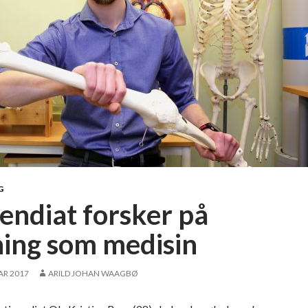
G
pendiat forsker på
ning som medisin
AR 2017
ARILD JOHAN WAAGBØ