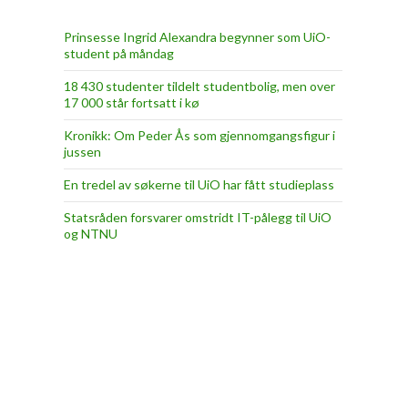
Prinsesse Ingrid Alexandra begynner som UiO-
student på måndag
18 430 studenter tildelt studentbolig, men over
17 000 står fortsatt i kø
Kronikk: Om Peder Ås som gjennomgangsfigur i
jussen
En tredel av søkerne til UiO har fått studieplass
Statsråden forsvarer omstridt IT-pålegg til UiO
og NTNU