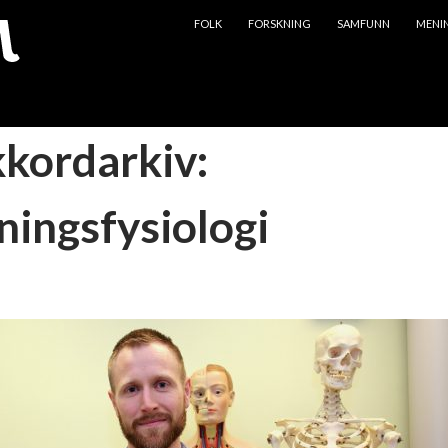
HOPP TIL INNHOLD
FOLK
FORSKNING
SAMFUNN
MENI
kkordarkiv:
ningsfysiologi