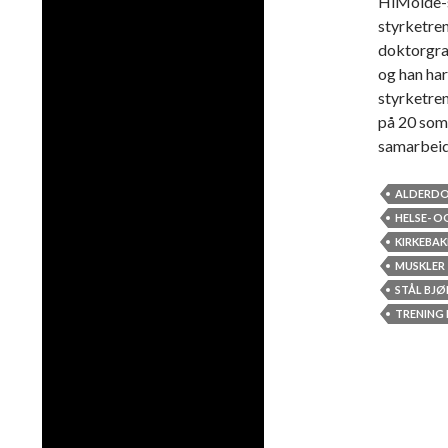
HiMolde-s
styrketren
doktorgrad
og han har
styrketre
på 20 som 
samarbei
ALDERD
HELSE- O
KIRKEBA
MUSKLER
STÅL BJØ
TRENING 