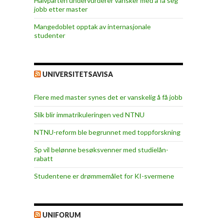
Halvparten undervurderer vansker med å få seg
jobb etter master
Mangedoblet opptak av internasjonale
studenter
UNIVERSITETSAVISA
Flere med master synes det er vanskelig å få jobb
Slik blir immatrikuleringen ved NTNU
NTNU-reform ble begrunnet med toppforskning
Sp vil belønne besøksvenner med studielån-
rabatt
Studentene er drømmemålet for KI-svermene
UNIFORUM