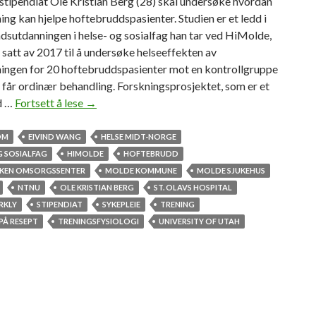
tipendiat Ole Kristian Berg (28) skal undersøke hvordan
ing kan hjelpe hoftebruddspasienter. Studien er et ledd i
sutdanningen i helse- og sosialfag han tar ved HiMolde,
 satt av 2017 til å undersøke helseeffekten av
ningen for 20 hoftebruddspasienter mot en kontrollgruppe
får ordinær behandling. Forskningsprosjektet, som er et
d …
Fortsett å lese
S
→
t
i
OM
EIVIND WANG
HELSE MIDT-NORGE
p
G SOSIALFAG
HIMOLDE
HOFTEBRUDD
e
KKEN OMSORGSSENTER
MOLDE KOMMUNE
MOLDE SJUKEHUS
n
NTNU
OLE KRISTIAN BERG
ST. OLAVS HOSPITAL
d
RKLY
STIPENDIAT
SYKEPLEIE
TRENING
i
PÅ RESEPT
TRENINGSFYSIOLOGI
UNIVERSITY OF UTAH
a
t
f
o
r