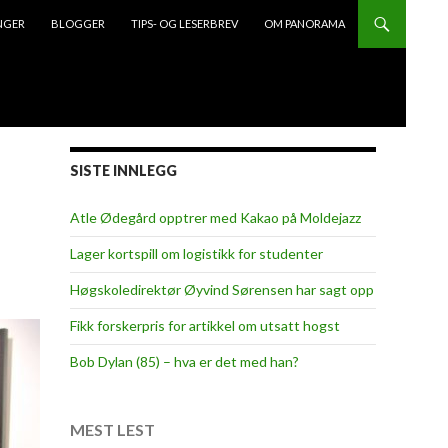
NGER
BLOGGER
TIPS- OG LESERBREV
OM PANORAMA
SISTE INNLEGG
Atle Ødegård opptrer med Kakao på Moldejazz
Lager kortspill om logistikk for studenter
Høgskoledirektør Øyvind Sørensen har sagt opp
Fikk forskerpris for artikkel om utsatt hogst
Bob Dylan (85) – hva er det med han?
MEST LEST