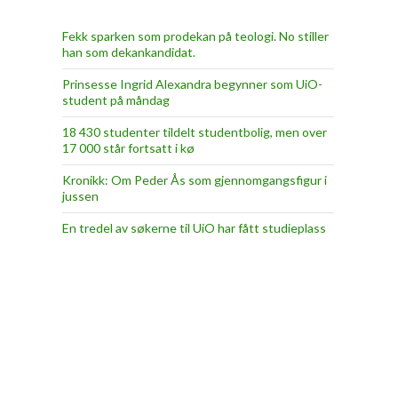
Fekk sparken som prodekan på teologi. No stiller
han som dekankandidat.
Prinsesse Ingrid Alexandra begynner som UiO-
student på måndag
18 430 studenter tildelt studentbolig, men over
17 000 står fortsatt i kø
Kronikk: Om Peder Ås som gjennomgangsfigur i
jussen
En tredel av søkerne til UiO har fått studieplass