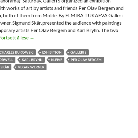
norama): Saturday, Galleri S organized an exhibition
th works of art by artists and friends Per Olav Bergem and
n, both of them from Molde. By ELMIRA TUKAEVA Galleri
 owner, Sigmund Skår, presented the audience with paintings
porary artists Per Olav Bergem and Karl Bryhn. The two
Fortsett å lese
B
→
e
r
CHARLES BUKOWSKI
EXHIBITION
GALLERI S
g
ORWELL
KARL BRYHN
KLEIVE
PER OLAV BERGEM
e
 SKÅR
VEGAR WERNER
m
/
B
r
y
h
n
:
T