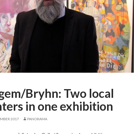
gem/Bryhn: Two local
ters in one exhibition
EMBER 2017
PANORAMA