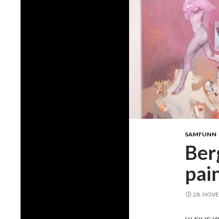
SAMFUNN
Ber
pain
28. NOV