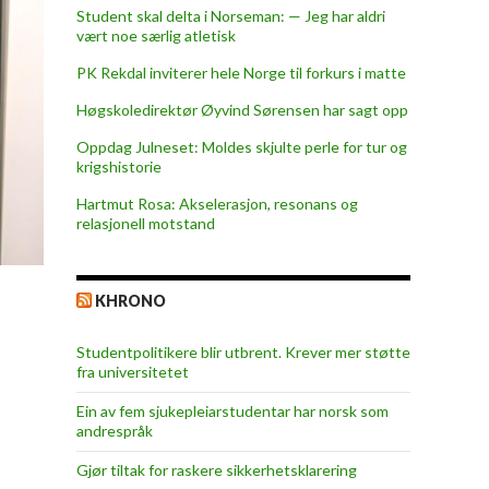
Student skal delta i Norseman: — Jeg har aldri
vært noe særlig atletisk
PK Rekdal inviterer hele Norge til forkurs i matte
Høgskoledirektør Øyvind Sørensen har sagt opp
Oppdag Julneset: Moldes skjulte perle for tur og
krigshistorie
Hartmut Rosa: Akselerasjon, resonans og
relasjonell motstand
KHRONO
Studentpolitikere blir utbrent. Krever mer støtte
fra universitetet
Ein av fem sjukepleiar­studentar har norsk som
andrespråk
Gjør tiltak for raskere sikkerhets­klarering