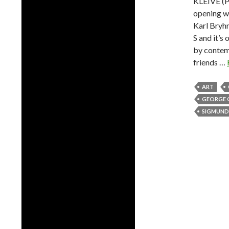
KLEIVE (Pa
opening wi
Karl Bryh
S and it’s
by contem
friends …
ART
GEORGE 
SIGMUND