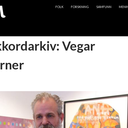
HOPP TIL INNHOLD
FOLK
FORSKNING
SAMFUNN
MENI
kkordarkiv: Vegar
rner