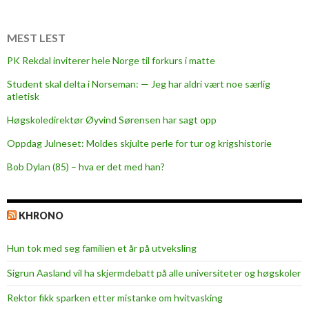
MEST LEST
PK Rekdal inviterer hele Norge til forkurs i matte
Student skal delta i Norseman: — Jeg har aldri vært noe særlig
atletisk
Høgskoledirektør Øyvind Sørensen har sagt opp
Oppdag Julneset: Moldes skjulte perle for tur og krigshistorie
Bob Dylan (85) – hva er det med han?
KHRONO
Hun tok med seg familien et år på utveksling
Sigrun Aasland vil ha skjerm­debatt på alle universiteter og høgskoler
Rektor fikk sparken etter mistanke om hvitvasking