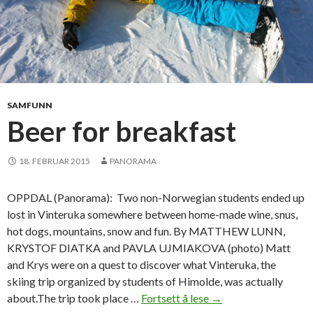
SAMFUNN
Beer for breakfast
18. FEBRUAR 2015
PANORAMA
OPPDAL (Panorama): Two non-Norwegian students ended up
lost in Vinteruka somewhere between home-made wine, snus,
hot dogs, mountains, snow and fun. By MATTHEW LUNN,
KRYSTOF DIATKA and PAVLA UJMIAKOVA (photo) Matt
and Krys were on a quest to discover what Vinteruka, the
skiing trip organized by students of Himolde, was actually
about.The trip took place …
Fortsett å lese
B
→