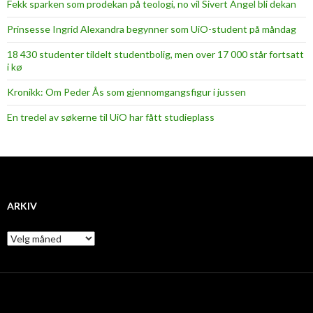
Fekk sparken som prodekan på teologi, no vil Sivert Angel bli dekan
Prinsesse Ingrid Alexandra begynner som UiO-student på måndag
18 430 studenter tildelt studentbolig, men over 17 000 står fortsatt
i kø
Kronikk: Om Peder Ås som gjennomgangsfigur i jussen
En tredel av søkerne til UiO har fått studieplass
ARKIV
A
r
k
i
v