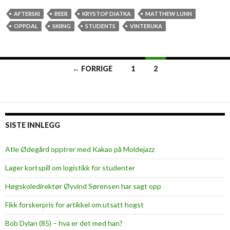
e
e
AFTERSKI
BEER
KRYSTOF DIATKA
MATTHEW LUNN
r
OPPDAL
SKIING
STUDENTS
VINTERUKA
f
o
r
← FORRIGE
1
2
b
Innleggsnavigasjon
r
e
a
k
SISTE INNLEGG
f
a
Atle Ødegård opptrer med Kakao på Moldejazz
s
Lager kortspill om logistikk for studenter
t
Høgskoledirektør Øyvind Sørensen har sagt opp
Fikk forskerpris for artikkel om utsatt hogst
Bob Dylan (85) – hva er det med han?