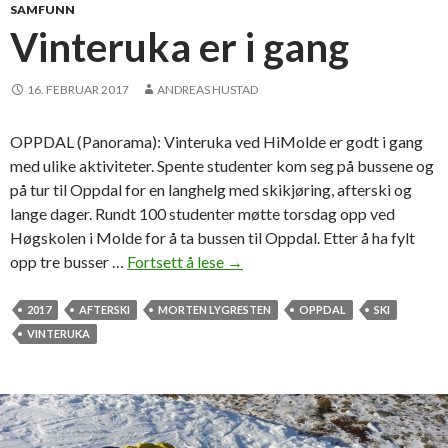
l
SAMFUNN
l
Vinteruka er i gang
e
y
16. FEBRUAR 2017
ANDREAS HUSTAD
b
a
OPPDAL (Panorama): Vinteruka ved HiMolde er godt i gang
l
med ulike aktiviteter. Spente studenter kom seg på bussene og
l
på tur til Oppdal for en langhelg med skikjøring, afterski og
lange dager. Rundt 100 studenter møtte torsdag opp ved
Høgskolen i Molde for å ta bussen til Oppdal. Etter å ha fylt
opp tre busser …
Fortsett å lese
V
→
i
n
2017
AFTERSKI
MORTEN LYGRESTEN
OPPDAL
SKI
t
VINTERUKA
e
r
u
k