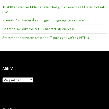
18 430 studenter tildelt studentbolig, men over 17 000 står fortsatt
i kø
Kronikk: Om Peder Ås som gjennomgangsfigur i jussen
En tredel av søkerne til UiO har fått studieplass
Statsråden forsvarer omstridt IT-pålegg til UiO og NTNU
ARKIV
A
r
k
i
v
META