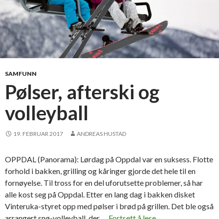
SAMFUNN
Pølser, afterski og
volleyball
19. FEBRUAR 2017
ANDREAS HUSTAD
OPPDAL (Panorama): Lørdag på Oppdal var en suksess. Flotte
forhold i bakken, grilling og kåringer gjorde det hele til en
fornøyelse. Til tross for en del uforutsette problemer, så har
alle kost seg på Oppdal. Etter en lang dag i bakken disket
Vinteruka-styret opp med pølser i brød på grillen. Det ble også
arrangert snø-volleyball, der …
Fortsett å lese
P
→