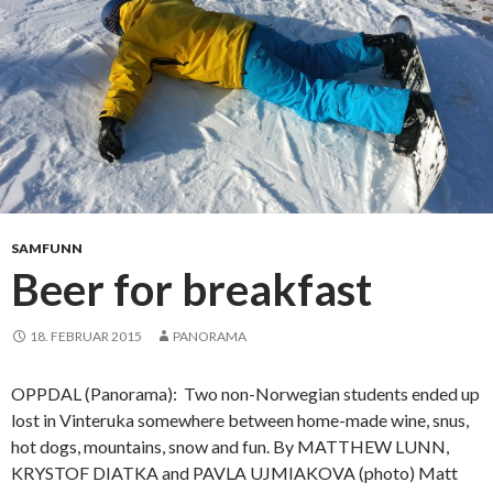
a
e
r
i
g
a
n
g
SAMFUNN
Beer for breakfast
18. FEBRUAR 2015
PANORAMA
OPPDAL (Panorama): Two non-Norwegian students ended up
lost in Vinteruka somewhere between home-made wine, snus,
hot dogs, mountains, snow and fun. By MATTHEW LUNN,
KRYSTOF DIATKA and PAVLA UJMIAKOVA (photo) Matt