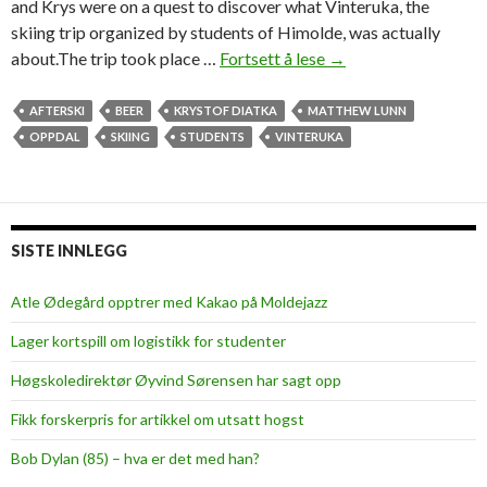
and Krys were on a quest to discover what Vinteruka, the
skiing trip organized by students of Himolde, was actually
about.The trip took place …
Fortsett å lese
B
→
e
e
AFTERSKI
BEER
KRYSTOF DIATKA
MATTHEW LUNN
r
OPPDAL
SKIING
STUDENTS
VINTERUKA
f
o
r
b
SISTE INNLEGG
r
e
Atle Ødegård opptrer med Kakao på Moldejazz
a
Lager kortspill om logistikk for studenter
k
f
Høgskoledirektør Øyvind Sørensen har sagt opp
a
Fikk forskerpris for artikkel om utsatt hogst
s
t
Bob Dylan (85) – hva er det med han?