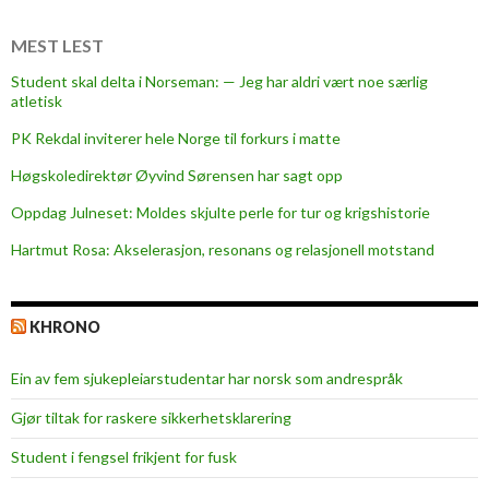
MEST LEST
Student skal delta i Norseman: — Jeg har aldri vært noe særlig
atletisk
PK Rekdal inviterer hele Norge til forkurs i matte
Høgskoledirektør Øyvind Sørensen har sagt opp
Oppdag Julneset: Moldes skjulte perle for tur og krigshistorie
Hartmut Rosa: Akselerasjon, resonans og relasjonell motstand
KHRONO
Ein av fem sjukepleiar­studentar har norsk som andrespråk
Gjør tiltak for raskere sikkerhets­klarering
Student i fengsel frikjent for fusk