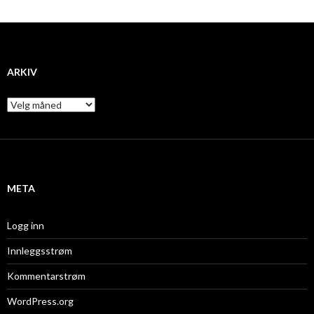
ARKIV
A
r
k
i
v
META
Logg inn
Innleggsstrøm
Kommentarstrøm
WordPress.org