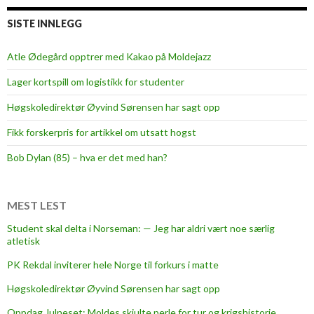
w
r
SISTE INNLEGG
e
s
Atle Ødegård opptrer med Kakao på Moldejazz
t
Lager kortspill om logistikk for studenter
l
e
Høgskoledirektør Øyvind Sørensen har sagt opp
r
Fikk forskerpris for artikkel om utsatt hogst
e
n
Bob Dylan (85) – hva er det med han?
j
o
y
MEST LEST
s
Student skal delta i Norseman: — Jeg har aldri vært noe særlig
b
atletisk
e
PK Rekdal inviterer hele Norge til forkurs i matte
i
n
Høgskoledirektør Øyvind Sørensen har sagt opp
g
Oppdag Julneset: Moldes skjulte perle for tur og krigshistorie