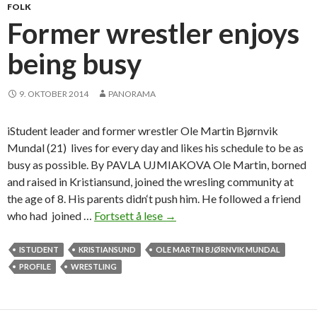
e
FOLK
i
Former wrestler enjoys
v
being busy
e
s
n
9. OKTOBER 2014
PANORAMA
a
t
iStudent leader and former wrestler Ole Martin Bjørnvik
i
Mundal (21) lives for every day and likes his schedule to be as
o
busy as possible. By PAVLA UJMIAKOVA Ole Martin, borned
n
and raised in Kristiansund, joined the wresling community at
a
the age of 8. His parents didn‘t push him. He followed a friend
l
who had joined …
Fortsett å lese
F
→
h
o
o
r
ISTUDENT
KRISTIANSUND
OLE MARTIN BJØRNVIK MUNDAL
n
m
PROFILE
WRESTLING
o
e
r
r