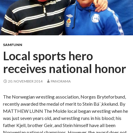
SAMFUNN
Local sports hero
receives national honor
20. NOVEMBER 2014
PANORAMA
The Norwegian wrestling association, Norges Bryteforbund,
recently awarded the medal of merit to Stein Bá´‚kkelund. By
MATTHEW LUNN The Molde local began wrestling when he
was just seven years old, and wrestling runs in his blood; his
father Kjell, brother Geir, and Stein himself have all been
Norwegian national champions. However, the award does not