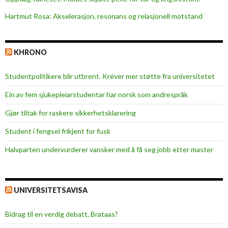
b
Hartmut Rosa: Akselerasjon, resonans og relasjonell motstand
u
s
y
KHRONO
Studentpolitikere blir utbrent. Krever mer støtte fra universitetet
Ein av fem sjukepleiar­studentar har norsk som andrespråk
Gjør tiltak for raskere sikkerhets­klarering
Student i fengsel frikjent for fusk
Halvparten undervurderer vansker med å få seg jobb etter master
UNIVERSITETSAVISA
Bidrag til en verdig debatt, Brataas?