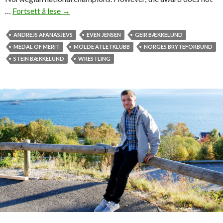
…
Fortsett å lese
L
→
o
c
ANDREJS AFANASJEVS
EVEN JENSEN
GEIR BÆKKELUND
a
MEDAL OF MERIT
MOLDE ATLETKLUBB
NORGES BRYTEFORBUND
l
STEIN BÆKKELUND
WRESTLING
s
p
o
r
t
s
h
e
r
o
r
e
c