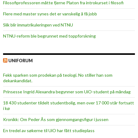
Filosofiprofessoren måtte fjerne Platon fra introkurset i filosofi
Flere med master synes det er vanskelig å få jobb
Slik blir immatrikuleringen ved NTNU
NTNU-reform ble begrunnet med toppforskning
UNIFORUM
Fekk sparken som prodekan på teologi. No stiller han som
dekankandidat.
Prinsesse Ingrid Alexandra begynner som UiO-student på måndag
18 430 studenter tildelt studentbolig, men over 17 000 står fortsatt
i kø
Kronikk: Om Peder Ås som gjennomgangsfigur i jussen
En tredel av søkerne til UiO har fått studieplass