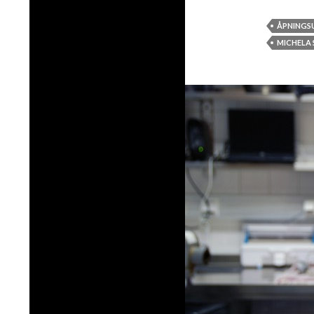
ÅPNINGSU
MICHELA 