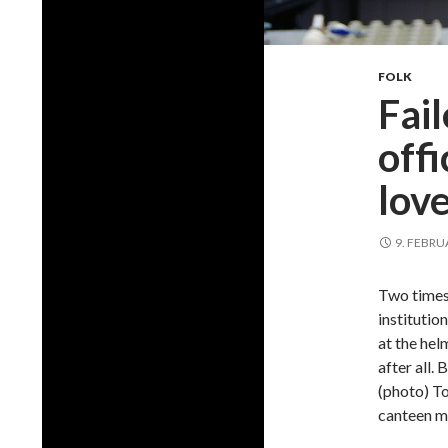
FOLK
Fai
offi
lov
9. FEBRU
Two times
institutio
at the he
after al
(photo) T
canteen m