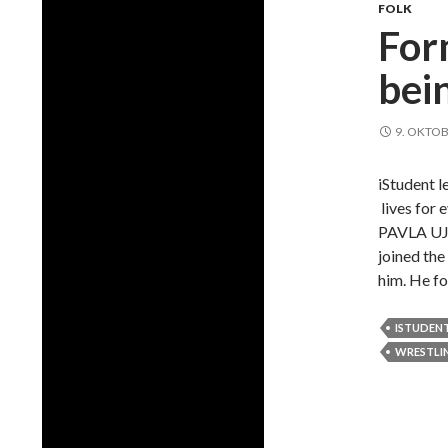
FOLK
For
bei
9. OKTOB
iStudent 
lives for 
PAVLA UJM
joined the
him. He f
ISTUDEN
WRESTLI