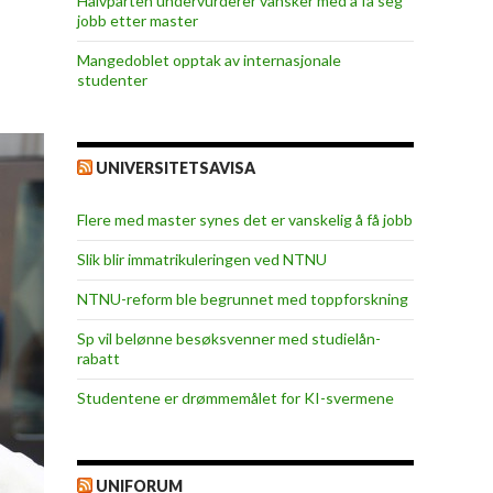
Halvparten undervurderer vansker med å få seg
jobb etter master
Mangedoblet opptak av internasjonale
studenter
UNIVERSITETSAVISA
Flere med master synes det er vanskelig å få jobb
Slik blir immatrikuleringen ved NTNU
NTNU-reform ble begrunnet med toppforskning
Sp vil belønne besøksvenner med studielån-
rabatt
Studentene er drømmemålet for KI-svermene
UNIFORUM