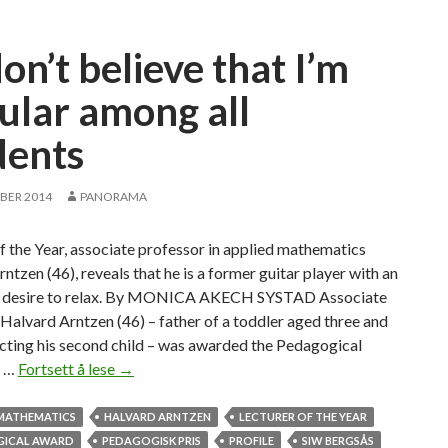
o
f
don’t believe that I’m
f
i
ular among all
c
dents
e
r
,
BER 2014
PANORAMA
b
u
f the Year, associate professor in applied mathematics
t
ntzen (46), reveals that he is a former guitar player with an
d
ed desire to relax. By MONICA AKECH SYSTAD Associate
i
Halvard Arntzen (46) – father of a toddler aged three and
s
cting his second child – was awarded the Pedagogical
c
r …
Fortsett å lese
–
→
o
I
v
d
 MATHEMATICS
HALVARD ARNTZEN
LECTURER OF THE YEAR
e
o
ICAL AWARD
PEDAGOGISK PRIS
PROFILE
SIW BERGSÅS