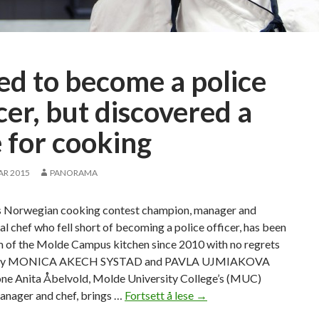
s
led to become a police
cer, but discovered a
e for cooking
AR 2015
PANORAMA
 Norwegian cooking contest champion, manager and
nal chef who fell short of becoming a police officer, has been
lm of the Molde Campus kitchen since 2010 with no regrets
l. By MONICA AKECH SYSTAD and PAVLA UJMIAKOVA
one Anita Åbelvold, Molde University College’s (MUC)
anager and chef, brings …
Fortsett å lese
F
→
a