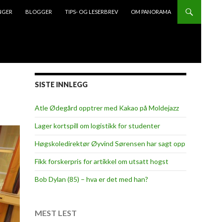
NGER
BLOGGER
TIPS- OG LESERBREV
OM PANORAMA
SISTE INNLEGG
Atle Ødegård opptrer med Kakao på Moldejazz
Lager kortspill om logistikk for studenter
Høgskoledirektør Øyvind Sørensen har sagt opp
Fikk forskerpris for artikkel om utsatt hogst
Bob Dylan (85) – hva er det med han?
MEST LEST