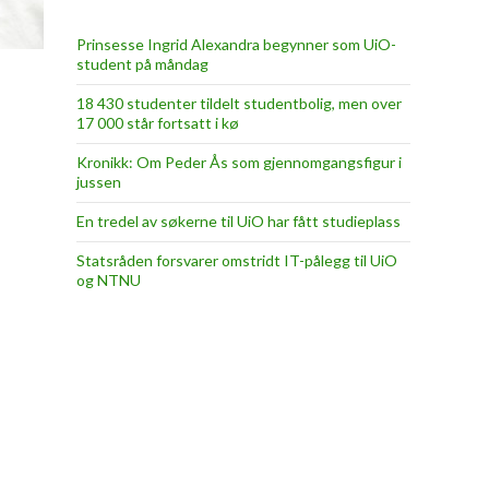
Prinsesse Ingrid Alexandra begynner som UiO-
student på måndag
18 430 studenter tildelt studentbolig, men over
17 000 står fortsatt i kø
Kronikk: Om Peder Ås som gjennomgangsfigur i
jussen
En tredel av søkerne til UiO har fått studieplass
Statsråden forsvarer omstridt IT-pålegg til UiO
og NTNU