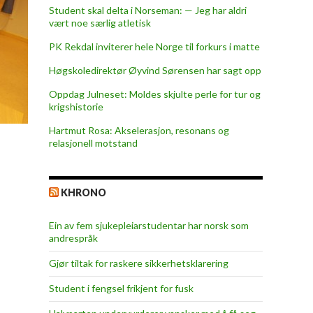
Student skal delta i Norseman: — Jeg har aldri
vært noe særlig atletisk
PK Rekdal inviterer hele Norge til forkurs i matte
Høgskoledirektør Øyvind Sørensen har sagt opp
Oppdag Julneset: Moldes skjulte perle for tur og
krigshistorie
Hartmut Rosa: Akselerasjon, resonans og
relasjonell motstand
KHRONO
Ein av fem sjukepleiar­studentar har norsk som
andrespråk
Gjør tiltak for raskere sikkerhets­klarering
Student i fengsel frikjent for fusk