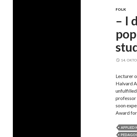
FOLK
– I 
pop
stu
14. OKTO
Lecturer o
Halvard Ar
unfulfill
professor 
soon expe
Award fo
APPLIED
PEDAGOG