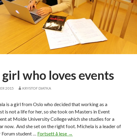
 girl who loves events
ER 2015
KRYSTOF DIATKA
la is a girl from Oslo who decided that working as a
st is not a life for her, so she took on Masters in Event
t at Molde University College which she studies for a
r now. And she set on the right foot. Michela is a leader of
r Forum student …
Fortsett å lese
T
→