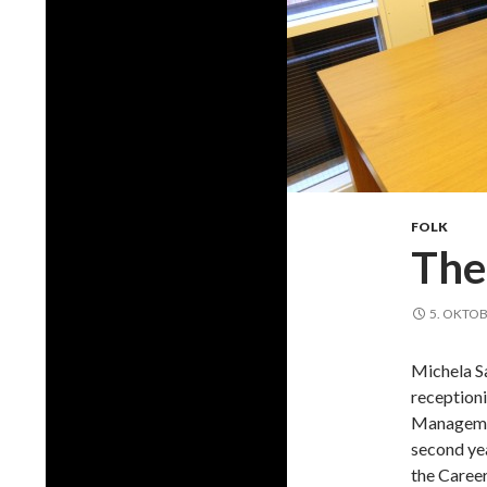
FOLK
The
5. OKTOB
Michela Sa
receptioni
Managemen
second yea
the Caree