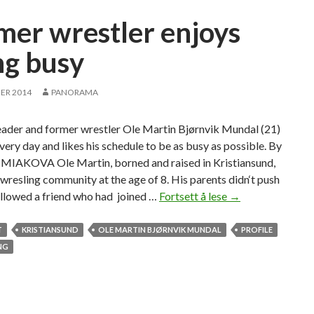
o
p
mer wrestler enjoys
u
l
ng busy
a
r
ER 2014
PANORAMA
a
m
leader and former wrestler Ole Martin Bjørnvik Mundal (21)
o
every day and likes his schedule to be as busy as possible. By
n
IAKOVA Ole Martin, borned and raised in Kristiansund,
g
 wresling community at the age of 8. His parents didn‘t push
a
ollowed a friend who had joined …
Fortsett å lese
F
→
l
o
l
r
T
KRISTIANSUND
OLE MARTIN BJØRNVIK MUNDAL
PROFILE
s
m
NG
t
e
u
r
d
w
e
r