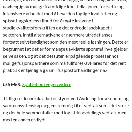
uavhengig av mulige framtidige konstellasjoner, fortsette og
intensivere arbeidet med å heve den faglige kvaliteten og
spisse høgskolens tilbud for å møte kravene i
studiekvalitetsforskriften og det endrede landskapet i
sektoren. Inntil alternativene er nærmere utredet anses
fortsatt selvstendighet som den mest reelle løsningen. Dette er
begrunnet i at det er for mange uavklarte spørsmål hva gjelder
selve saken, og at det dessuten er pågående prosesser hos
mulige fusjonspartnere som må fullføres/avklares før det rent
praktisk er tjenlig å gå inn i fusjonsforhandlinger nå.»
LES MER:
Splittet om vegen videre
Tidligere denne uka sluttet styret ved Avdeling for økonomi og
samfunnsvitenskap seg enstemmig til et vedtak som i det store
og det hele sammenfaller med logistikkavdelings vedtak, men
med en annen ordlyd: