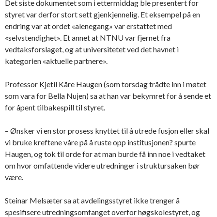
Det siste dokumentet som i ettermiddag ble presentert for
styret var derfor stort sett gjenkjennelig. Et eksempel på en
endring var at ordet «alenegang» var erstattet med
«selvstendighet». Et annet at NTNU var fjernet fra
vedtaksforslaget, og at universitetet ved det havnet i
kategorien «aktuelle partnere».
Professor Kjetil Kåre Haugen (som torsdag trådte inn i møtet
som vara for Bella Nujen) sa at han var bekymret for å sende et
for åpent tilbakespill til styret.
– Ønsker vi en stor prosess knyttet til å utrede fusjon eller skal
vi bruke kreftene våre på å ruste opp institusjonen? spurte
Haugen, og tok til orde for at man burde få inn noe i vedtaket
om hvor omfattende videre utredninger i struktursaken bør
være.
Steinar Melsæter sa at avdelingsstyret ikke trenger å
spesifisere utredningsomfanget overfor høgskolestyret, og