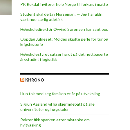
PK Rekdal inviterer hele Norge til forkurs i matte
Student skal delta i Norseman: — Jeg har aldri
vært noe særlig atletisk
Høgskoledirektør Øyvind Sørensen har sagt opp
Oppdag Julneset: Moldes skjulte perle for tur og
krigshistorie
Høgskolestyret satser hardt på det nettbaserte
årsstudiet i logistikk
KHRONO
Hun tok med seg familien et år på utveksling
Sigrun Aasland vil ha skjerm­debatt på alle
universiteter og høgskoler
Rektor fikk sparken etter mistanke om
hvitvasking