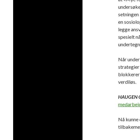
undersøkel
setningen 
en sosiolo
legge ansv
spesielt n
undertegne
Når under
strategier
blokkerer 
verdiløs.
HAUGEN 
medarbei
Nå kunne 
tilbakemel