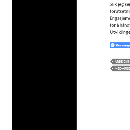
Slik jeg s
forutsetni
Engasjeme
for å hånd
Utviklinge
Messeng
ARBEIDS
MEDARBE