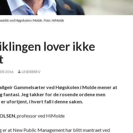
ormatikk ved Høgskolen i Molde. Foto: HiMolde
iklingen lover ikke
t
ER 2016
LESERBREV
allgeir Gammelsæter ved Høgskolen i Molde mener at
vlig fantasi. Jeg takker for de rosende ordene men
r ufortjent, i hvert fall i denne saken.
. OLSEN
, professor ved HiMolde
g er at New Public Management har blitt mantraet ved