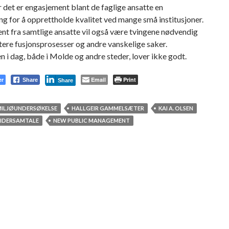
er det er engasjement blant de faglige ansatte en
ng for å opprettholde kvalitet ved mange små institusjoner.
nt fra samtlige ansatte vil også være tvingene nødvendig
tere fusjonsprosesser og andre vanskelige saker.
n i dag, både i Molde og andre steder, lover ikke godt.
er
Email
Print
Share
Share
MILJØUNDERSØKELSE
HALLGEIR GAMMELSÆTER
KAI A. OLSEN
IDERSAMTALE
NEW PUBLIC MANAGEMENT