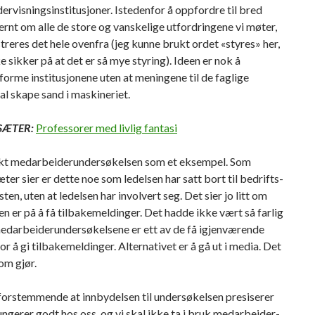
rvisningsinstitusjoner. Istedenfor å oppfordre til bred
ernt om alle de store og vanskelige utfordringene vi møter,
treres det hele ovenfra (jeg kunne brukt ordet «styres» her,
e sikker på at det er så mye styring). Ideen er nok å
forme institusjonene uten at meningene til de faglige
al skape sand i maskineriet.
ÆTER:
Professorer med livlig fantasi
ukt medarbeiderundersøkelsen som et eksempel. Som
r sier er dette noe som ledelsen har satt bort til bedrifts­
ten, uten at ledelsen har involvert seg. Det sier jo litt om
 en er på å få tilbakemeldinger. Det hadde ikke vært så farlig
edarbeider­undersøkelsene er ett av de få igjenværende
for å gi tilbakemeldinger. Alternativet er å gå ut i media. Det
som gjør.
forstemmende at innbydelsen til undersøkelsen presiserer
ngerer godt hos oss, og vi skal ikke ta i bruk medarbeider­