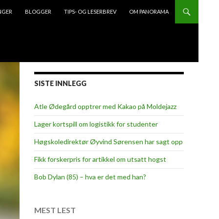
NGER
BLOGGER
TIPS- OG LESERBREV
OM PANORAMA
SISTE INNLEGG
Atle Ødegård opptrer med Kakao på Moldejazz
Lager kortspill om logistikk for studenter
Høgskoledirektør Øyvind Sørensen har sagt opp
Fikk forskerpris for artikkel om utsatt hogst
Bob Dylan (85) – hva er det med han?
MEST LEST