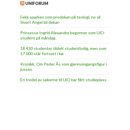
UNIFORUM
Fekk sparken som prodekan på teologi, no vil
Sivert Angel bli dekan
Prinsesse Ingrid Alexandra begynner som UiO-
student på måndag
18 430 studenter tildelt studentbolig, men over
17 000 står fortsatt i kø
Kronikk: Om Peder Ås som gjennomgangsfigur i
jussen
En tredel av søkerne til UiO har fått studieplass