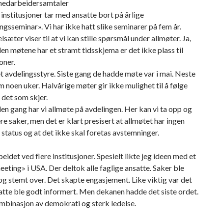
medarbeidersamtaler
nstitusjoner tar med ansatte bort på årlige
ingsseminar». Vi har ikke hatt slike seminarer på fem år.
æter viser til at vi kan stille spørsmål under allmøter. Ja,
en møtene har et stramt tidsskjema er det ikke plass til
oner.
et avdelingsstyre. Siste gang de hadde møte var i mai. Neste
 noen uker. Halvårige møter gir ikke mulighet til å følge
det som skjer.
den gang har vi allmøte på avdelingen. Her kan vi ta opp og
re saker, men det er klart presisert at allmøtet har ingen
 status og at det ikke skal foretas avstemninger.
beidet ved flere institusjoner. Spesielt likte jeg ideen med et
eeting» i USA. Der deltok alle faglige ansatte. Saker ble
og stemt over. Det skapte engasjement. Like viktig var det
satte ble godt informert. Men dekanen hadde det siste ordet.
mbinasjon av demokrati og sterk ledelse.