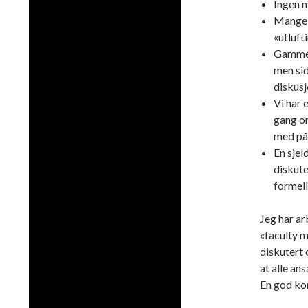
Ingen 
Mange i
«utluft
Gammels
men sid
diskusj
Vi har 
gang om
med på 
En sjel
diskute
formell
Jeg har ar
«faculty m
diskutert 
at alle an
En god ko