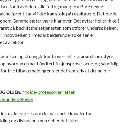
sen for å avdekke alle feil og mangler.» Bare denne
alene fører til at vi ikke kan stole på resultatene. Det burde
g som Gammelsæter være klar over. Det nytter heller ikke å
aret på bedrifts­helsetjenesten som utfører undersøkelsen,
år innbydelsen til medarbeider­undersøkelsen er
t av rektor.
søkelsen også unngår kontroversielle spørsmål om styre,
 og hvordan en har håndtert fusjonsprosessene, og samtidig
for frie tilbakemeldinger, sier det seg selv at denne blir
OG OLSEN:
Molde-professorer refser
derundersøkelse
dette aksepteres om det var andre kanaler for
ding og diskusjon, men det er det ikke: