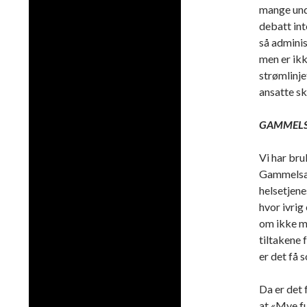
mange unde
debatt int
så adminis
men er ikk
strømlinje
ansatte sk
GAMMELS
Vi har br
Gammelsæte
helsetjenes
hvor ivrig
om ikke m
tiltakene 
er det få 
Da er det 
at «Mye fu