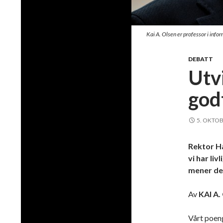
Kai A. Olsen er professor i inf
DEBATT
Utv
god
5. OKTOB
Rektor H
vi har li
mener de e
Av
KAI A
Vårt poen