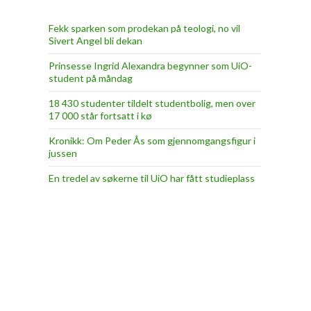
Fekk sparken som prodekan på teologi, no vil
Sivert Angel bli dekan
Prinsesse Ingrid Alexandra begynner som UiO-
student på måndag
18 430 studenter tildelt studentbolig, men over
17 000 står fortsatt i kø
Kronikk: Om Peder Ås som gjennomgangsfigur i
jussen
En tredel av søkerne til UiO har fått studieplass