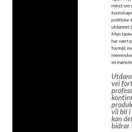
minst om s
kunnskape
politiske
utdannet b
Men tanke
har vært p
formål; ne
mennesker 
en mønster
Utdann
vei fo
profess
kontinu
produk
vil bli
kan det
bidrar 