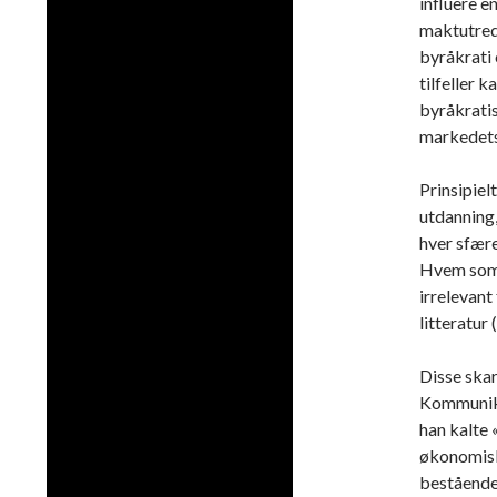
influere e
maktutred
byråkrati 
tilfeller 
byråkratis
markedets 
Prinsipiel
utdanning, 
hver sfære
Hvem som 
irrelevant
litteratur 
Disse skar
Kommunika
han kalte
økonomiske
bestående 