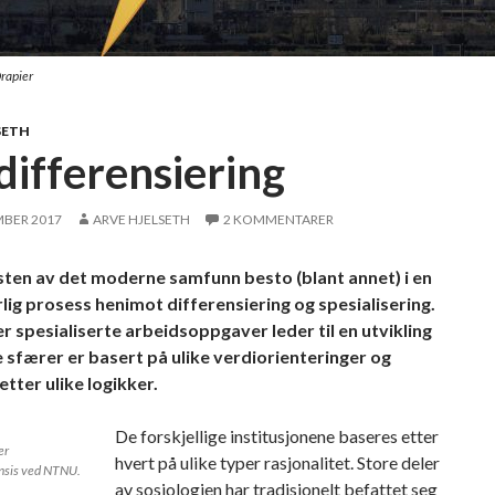
Drapier
SETH
differensiering
MBER 2017
ARVE HJELSETH
2 KOMMENTARER
ten av det moderne samfunn besto (blant annet) i en
lig prosess henimot differensiering og spesialisering.
r spesialiserte arbeidsoppgaver leder til en utvikling
e sfærer er basert på ulike verdiorienteringer og
etter ulike logikker.
De forskjellige institusjonene baseres etter
er
hvert på ulike typer rasjonalitet. Store deler
nsis ved NTNU.
av sosiologien har tradisjonelt befattet seg