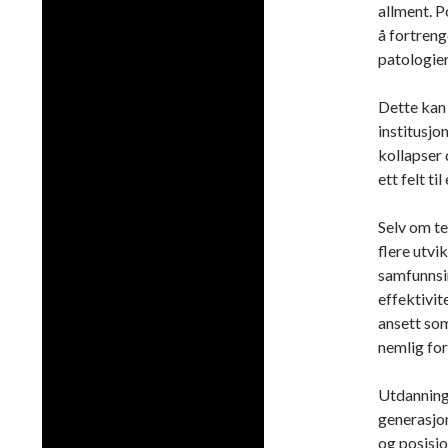
allment. 
å fortreng
patologie
Dette kan
institusjo
kollapser 
ett felt til
Selv om te
flere utvi
samfunnsi
effektivit
ansett som
nemlig for
Utdanning
generasjon
og posisj