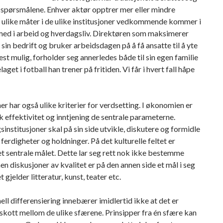
 spørsmålene. Enhver aktør opptrer mer eller mindre
 ulike måter i de ulike institusjoner vedkommende kommer i
med i arbeid og hverdagsliv. Direktøren som maksimerer
r sin bedrift og bruker arbeidsdagen på å få ansatte til å yte
st mulig, forholder seg annerledes både til sin egen familie
elaget i fotball han trener på fritiden. Vi får i hvert fall håpe
ner har også ulike kriterier for verdsetting. I økonomien er
effektivitet og inntjening de sentrale parameterne.
institusjoner skal på sin side utvikle, diskutere og formidle
ferdigheter og holdninger. På det kulturelle feltet er
et sentrale målet. Dette lar seg rett nok ikke bestemme
en diskusjoner av kvalitet er på den annen side et mål i seg
t gjelder litteratur, kunst, teater etc.
nell differensiering innebærer imidlertid ikke at det er
skott mellom de ulike sfærene. Prinsipper fra én sfære kan