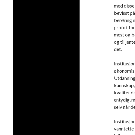
med disse
bevisst på
berøring 
profitt fo
mest og be
og til jent
det.
Institusjo
økonomisk 
Utdannings
kunnskap, 
kvalitet d
entydig, m
selv når de
Institusjo
vanntette 