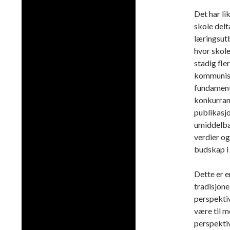
Det har li
skole delt
læringsutb
hvor skol
stadig fler
kommunise
fundamenta
konkurrans
publikasjo
umiddelba
verdier og
budskap i
Dette er 
tradisjone
perspektiv
være til m
perspektive