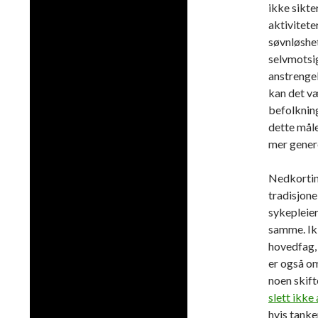
ikke sikte
aktivitete
søvnløshet
selvmotsi
anstrenge
kan det væ
befolkning
dette mål
mer genere
Nedkortin
tradisjone
sykepleier
samme. Ik
hovedfag, 
er også o
noen skift
slett ikke
hvis tanke