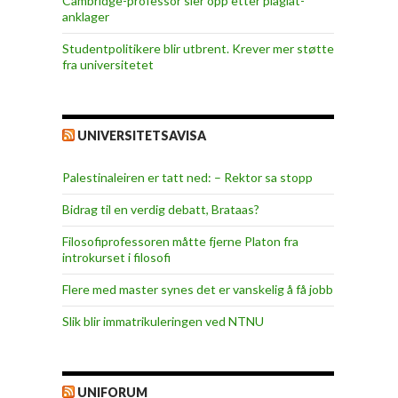
Cambridge-professor sier opp etter plagiat-
anklager
Studentpolitikere blir utbrent. Krever mer støtte
fra universitetet
UNIVERSITETSAVISA
Palestinaleiren er tatt ned: – Rektor sa stopp
Bidrag til en verdig debatt, Brataas?
Filosofiprofessoren måtte fjerne Platon fra
introkurset i filosofi
Flere med master synes det er vanskelig å få jobb
Slik blir immatrikuleringen ved NTNU
UNIFORUM