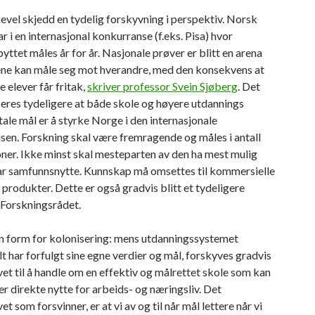
kevel skjedd en tydelig forskyvning i perspektiv. Norsk
ar i en internasjonal konkurranse (f.eks. Pisa) hvor
yttet måles år for år. Nasjonale prøver er blitt en arena
ene kan måle seg mot hverandre, med den konsekvens at
e elever får fritak,
skriver professor Svein Sjøberg
. Det
res tydeligere at både skole og høyere utdannings
le mål er å styrke Norge i den internasjonale
en. Forskning skal være fremragende og måles i antall
ner. Ikke minst skal mesteparten av den ha mest mulig
r samfunnsnytte. Kunnskap må omsettes til kommersielle
 produkter. Dette er også gradvis blitt et tydeligere
 Forskningsrådet.
en form for kolonisering: mens utdanningssystemet
lt har forfulgt sine egne verdier og mål, forskyves gradvis
et til å handle om en effektiv og målrettet skole som kan
er direkte nytte for arbeids- og næringsliv. Det
t som forsvinner, er at vi av og til når mål lettere når vi