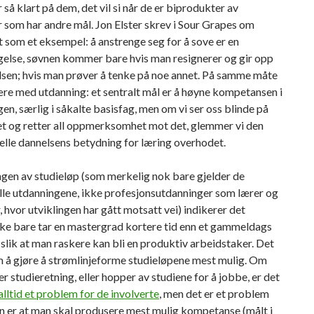
r så klart på dem, det vil si når de er biprodukter av
r som har andre mål. Jon Elster skrev i Sour Grapes om
 som et eksempel: å anstrenge seg for å sove er en
gelse, søvnen kommer bare hvis man resignerer og gir opp
lsen; hvis man prøver å tenke på noe annet. På samme måte
re med utdanning: et sentralt mål er å høyne kompetansen i
en, særlig i såkalte basisfag, men om vi ser oss blinde på
et og retter all oppmerksomhet mot det, glemmer vi den
lle dannelsens betydning for læring overhodet.
gen av studieløp (som merkelig nok bare gjelder de
lle utdanningene, ikke profesjonsutdanninger som lærer og
, hvor utviklingen har gått motsatt vei) indikerer det
ke bare tar en mastergrad kortere tid enn et gammeldags
slik at man raskere kan bli en produktiv arbeidstaker. Det
m å gjøre å strømlinjeforme studieløpene mest mulig. Om
er studieretning, eller hopper av studiene for å jobbe, er det
 alltid et problem for de involverte
, men det er et problem
n er at man skal produsere mest mulig kompetanse (målt i