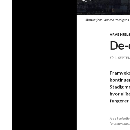
Illustrasjon: Eduardo Perdigão 
ARVE HJEL
De-
1. SEPTE
Framveks
kontinuer
Stadig me
hvor ulik
fungerer 
Arve Hjelseth 
førsteamanue