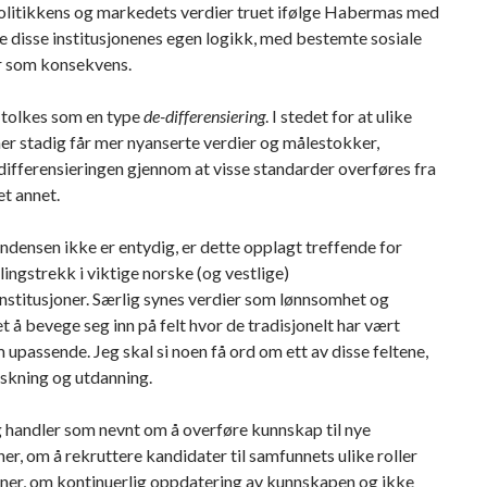
Politikkens og markedets verdier truet ifølge Habermas med
e disse institusjonenes egen logikk, med bestemte sosiale
r som konsekvens.
 tolkes som en type
de-differensiering
. I stedet for at ulike
ner stadig får mer nyanserte verdier og målestokker,
differensieringen gjennom at visse standarder overføres fra
 et annet.
ndensen ikke er entydig, er dette opplagt treffende for
klingstrekk i viktige norske (og vestlige)
nstitusjoner. Særlig synes verdier som lønnsomhet og
et å bevege seg inn på felt hvor de tradisjonelt har vært
 upassende. Jeg skal si noen få ord om ett av disse feltene,
skning og utdanning.
 handler som nevnt om å overføre kunnskap til nye
er, om å rekruttere kandidater til samfunnets ulike roller
oner, om kontinuerlig oppdatering av kunnskapen og ikke