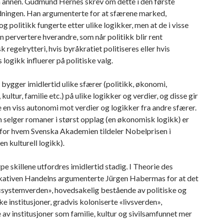
n annen. Gudmund Hernes skrev om dette i den første
ningen. Han argumenterte for at sfærene marked,
og politikk fungerte etter ulike logikker, men at de i visse
kan pervertere hverandre, som når politikk blir rent
k regelrytteri, hvis byråkratiet politiseres eller hvis
logikk influerer på politiske valg.
t bygger imidlertid ulike sfærer (politikk, økonomi,
kultur, familie etc.) på ulike logikker og verdier, og disse gir
 en viss autonomi mot verdier og logikker fra andre sfærer.
selger romaner i størst opplag (en økonomisk logikk) er
 for hvem Svenska Akademien tildeler Nobelprisen i
(en kulturell logikk).
pe skillene utfordres imidlertid stadig. I Theorie des
tiven Handelns argumenterte Jürgen Habermas for at det
 «systemverden», hovedsakelig bestående av politiske og
 institusjoner, gradvis koloniserte «livsverden»,
av institusjoner som familie, kultur og sivilsamfunnet mer