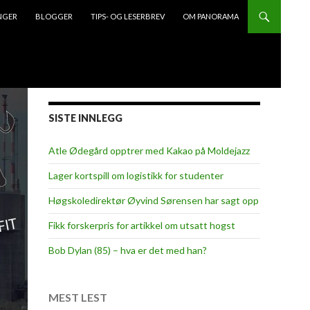
NGER
BLOGGER
TIPS- OG LESERBREV
OM PANORAMA
SISTE INNLEGG
Atle Ødegård opptrer med Kakao på Moldejazz
Lager kortspill om logistikk for studenter
Høgskoledirektør Øyvind Sørensen har sagt opp
Fikk forskerpris for artikkel om utsatt hogst
Bob Dylan (85) – hva er det med han?
MEST LEST