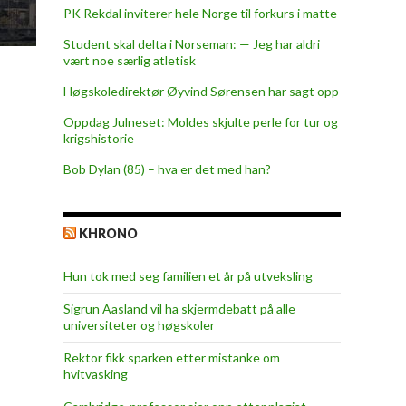
PK Rekdal inviterer hele Norge til forkurs i matte
Student skal delta i Norseman: — Jeg har aldri
vært noe særlig atletisk
Høgskoledirektør Øyvind Sørensen har sagt opp
Oppdag Julneset: Moldes skjulte perle for tur og
krigshistorie
Bob Dylan (85) – hva er det med han?
KHRONO
Hun tok med seg familien et år på utveksling
Sigrun Aasland vil ha skjerm­debatt på alle
universiteter og høgskoler
Rektor fikk sparken etter mistanke om
hvitvasking