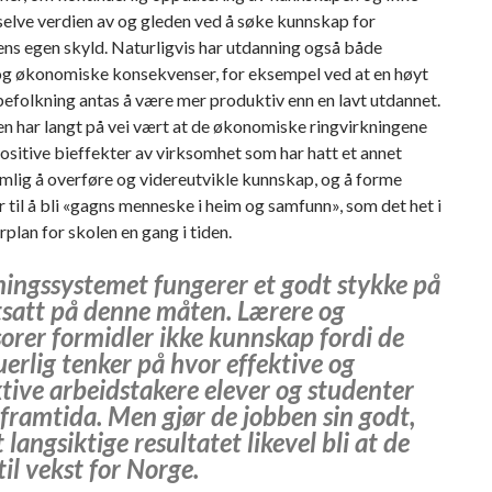
elve verdien av og gleden ved å søke kunnskap for
ns egen skyld. Naturligvis har utdanning også både
 og økonomiske konsekvenser, for eksempel ved at en høyt
efolkning antas å være mer produktiv enn en lavt utdannet.
n har langt på vei vært at de økonomiske ringvirkningene
ositive bieffekter av virksomhet som har hatt et annet
mlig å overføre og videreutvikle kunnskap, og å forme
til å bli «gagns menneske i heim og samfunn», som det het i
plan for skolen en gang i tiden.
ingssystemet fungerer et godt stykke på
rtsatt på denne måten. Lærere og
orer formidler ikke kunnskap fordi de
erlig tenker på hvor effektive og
tive arbeidstakere elever og studenter
 i framtida. Men gjør de jobben sin godt,
 langsiktige resultatet likevel bli at de
til vekst for Norge.