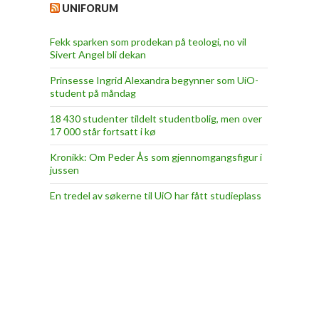
UNIFORUM
Fekk sparken som prodekan på teologi, no vil
Sivert Angel bli dekan
Prinsesse Ingrid Alexandra begynner som UiO-
student på måndag
18 430 studenter tildelt studentbolig, men over
17 000 står fortsatt i kø
Kronikk: Om Peder Ås som gjennomgangsfigur i
jussen
En tredel av søkerne til UiO har fått studieplass