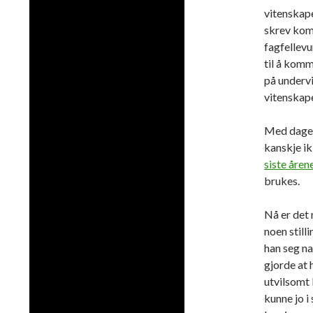
vitenskape
skrev ko
fagfellevu
til å kom
på undervi
vitenskape
Med dagens
kanskje ikk
siste åren
brukes.
Nå er det 
noen still
han seg na
gjorde at 
utvilsomt 
kunne jo i 