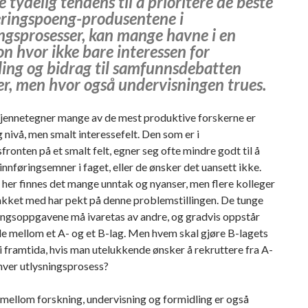
e tydelig tendens til å prioritere de beste
eringspoeng-produsentene i
ingsprosesser, kan mange havne i en
on hvor ikke bare interessen for
ling og bidrag til samfunnsdebatten
er, men hvor også undervisningen trues.
jennetegner mange av de mest produktive forskerne er
g nivå, men smalt interessefelt. Den som er i
fronten på et smalt felt, egner seg ofte mindre godt til å
innføringsemner i faget, eller de ønsker det uansett ikke.
l; her finnes det mange unntak og nyanser, men flere kolleger
akket med har pekt på denne problemstillingen. De tunge
ingsoppgavene må ivaretas av andre, og gradvis oppstår
ille mellom et A- og et B-lag. Men hvem skal gjøre B-lagets
 framtida, hvis man utelukkende ønsker å rekruttere fra A-
hver utlysningsprosess?
mellom forskning, undervisning og formidling er også