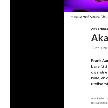
Professor Frank Aarebrot (t.h.)
ARVE HJEL
Aka
29. SEPT
Frank Aar
bare fått
og andre 
rolle, en
utvilsomt
Arve Hjelseth 
førsteamanue