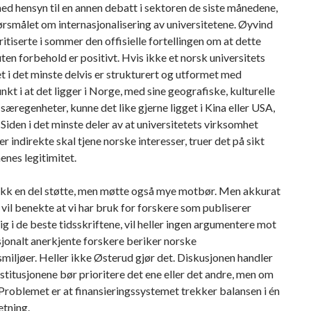
ed hensyn til en annen debatt i sektoren de siste månedene,
rsmålet om internasjonalisering av universitetene. Øyvind
itiserte i sommer den offisielle fortellingen om at dette
en forbehold er positivt. Hvis ikke et norsk universitets
 i det minste delvis er strukturert og utformet med
kt i at det ligger i Norge, med sine geografiske, kulturelle
 særegenheter, kunne det like gjerne ligget i Kina eller USA,
. Siden i det minste deler av at universitetets virksomhet
er indirekte skal tjene norske interesser, truer det på sikt
nenes legitimitet.
ikk en del støtte, men møtte også mye motbør. Men akkurat
vil benekte at vi har bruk for forskere som publiserer
g i de beste tidsskriftene, vil heller ingen argumentere mot
sjonalt anerkjente forskere beriker norske
miljøer. Heller ikke Østerud gjør det. Diskusjonen handler
stitusjonene bør prioritere det ene eller det andre, men om
Problemet er at finansieringssystemet trekker balansen i én
etning.