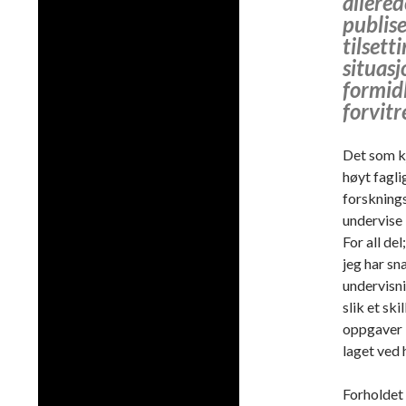
allered
publis
tilsett
situasj
formid
forvitr
Det som k
høyt fagli
forsknings
undervise 
For all de
jeg har sn
undervisn
slik et sk
oppgaver i
laget ved 
Forholdet 