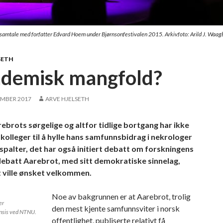
 i samtale med forfatter Edvard Hoem under Bjørnsonfestivalen 2015. Arkivfoto: Arild J. Waag
SETH
demisk mangfold?
EMBER 2017
ARVE HJELSETH
ebrots sørgelige og altfor tidlige bortgang har ikke
 kolleger til å hylle hans samfunnsbidrag i nekrologer
spalter, det har også initiert debatt om forskningens
 debatt Aarebrot, med sitt demokratiske sinnelag,
 ville ønsket velkommen.
Noe av bakgrunnen er at Aarebrot, trolig
er
den mest kjente samfunnsviter i norsk
nsis ved NTNU.
offentlighet, publiserte relativt få