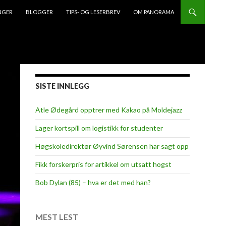
NGER
BLOGGER
TIPS- OG LESERBREV
OM PANORAMA
SISTE INNLEGG
Atle Ødegård opptrer med Kakao på Moldejazz
Lager kortspill om logistikk for studenter
Høgskoledirektør Øyvind Sørensen har sagt opp
Fikk forskerpris for artikkel om utsatt hogst
Bob Dylan (85) – hva er det med han?
MEST LEST