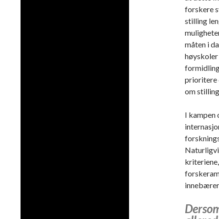
forskere s
stilling l
muligheter
måten i da
høyskoler 
formidling
prioritere
om stillin
I kampen o
internasjo
forsknings
Naturligvi
kriteriene
forskeramb
innebærer 
Dersom 