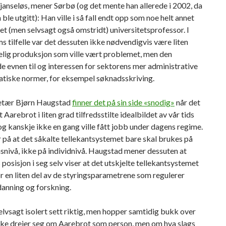
janseløs, mener Sørbø (og det mente han allerede i 2002, da
 ble utgitt): Han ville i så fall endt opp som noe helt annet
ret (men selvsagt også omstridt) universitetsprofessor. I
s tilfelle var det dessuten ikke nødvendigvis være liten
elig produksjon som ville vært problemet, men den
 evnen til og interessen for sektorens mer administrative
atiske normer, for eksempel søknadsskriving.
etær Bjørn Haugstad
finner det på sin side «snodig»
når det
 Aarebrot i liten grad tilfredsstilte idealbildet av vår tids
og kanskje ikke en gang ville fått jobb under dagens regime.
på at det såkalte tellekantsystemet bare skal brukes på
nsnivå, ikke på individnivå. Haugstad mener dessuten at
posisjon i seg selv viser at det utskjelte tellekantsystemet
r en liten del av de styringsparametrene som regulerer
danning og forskning.
elvsagt isolert sett riktig, men hopper samtidig bukk over
ikke dreier seg om Aarebrot som person, men om hva slags