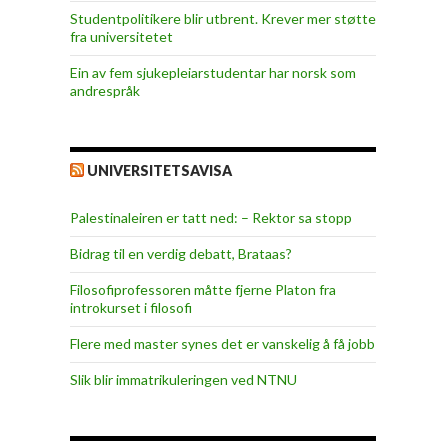
Studentpolitikere blir utbrent. Krever mer støtte
fra universitetet
Ein av fem sjukepleiar­studentar har norsk som
andrespråk
UNIVERSITETSAVISA
Palestinaleiren er tatt ned: – Rektor sa stopp
Bidrag til en verdig debatt, Brataas?
Filosofiprofessoren måtte fjerne Platon fra
introkurset i filosofi
Flere med master synes det er vanskelig å få jobb
Slik blir immatrikuleringen ved NTNU