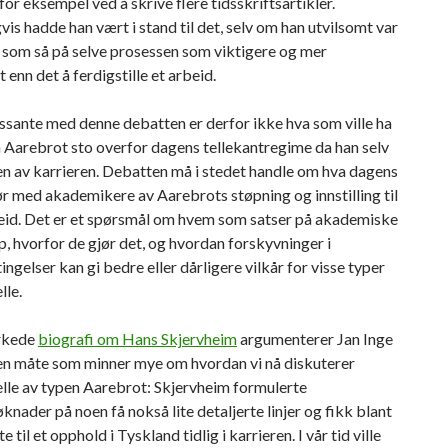
 for eksempel ved å skrive flere tidsskriftsartikler.
vis hadde han vært i stand til det, selv om han utvilsomt var
 som så på selve prosessen som viktigere og mer
 enn det å ferdigstille et arbeid.
ssante med denne debatten er derfor ikke hva som ville ha
 Aarebrot sto overfor dagens tellekantregime da han selv
ten av karrieren. Debatten må i stedet handle om hva dagens
r med akademikere av Aarebrots støpning og innstilling til
beid. Det er et spørsmål om hvem som satser på akademiske
p, hvorfor de gjør det, og hvordan forskyvninger i
gelser kan gi bedre eller dårligere vilkår for visse typer
lle.
erkede
biografi om Hans Skjervheim
argumenterer Jan Inge
en måte som minner mye om hvordan vi nå diskuterer
elle av typen Aarebrot: Skjervheim formulerte
knader på noen få nokså lite detaljerte linjer og fikk blant
e til et opphold i Tyskland tidlig i karrieren. I vår tid ville