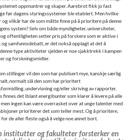
ystemet oppmuntrer og skaper. Aarebrot fikk jo fast
enge før dagens styringssystemer ble etablert. Men hvilke
 og vilkår har de som måtte finne på å prioritere på denne
gens system? Selv om både myndigheter, universiteter,
og offentligheten setter pris på forskere som er aktive i
 og samfunnsdebatt, er det nokså opplagt at det å
 denne type aktiviteter sjelden er noe sjakktrekk i kampen
ger og forskningsmidler.
m stillinger vil den som har publisert mye, kanskje særlig
nalt, normalt slå den som har prioritert
formidling, undervisning og/eller skriving av rapporter.
s finnes det iblant energibunter som klarer å levere på alle
, men ingen kan være overrasket over at unge talenter med
isjoner prioriterer det som teller mest. Og å prioritere,
for de aller fleste også å velge noe annet bort.
institutter og fakulteter forsterker en