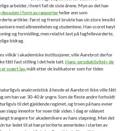
lige arbeider, i hvert fall de siste årene. Mye av det han
m
dessuten i form av rapporter
heller enn som
rderte artikler. Først og fremst brukte han sin store innsikt
munisere med allmennheten og studentene. Han scoret høyt
sning og formidling, men relativt lavt på fagfellevurderte,
lige bidrag.
 vilkår i akademiske institusjoner, ville Aarebrot derfor
e fått fast stilling i det hele tatt.
Hans «produktivitet» de
e er svært lav
, målt etter de indikatorer som for tiden
naturligvis anakronistisk å hevde at Aarebrot ikke ville fått
ing om han var 30-40 år yngre. Som de fleste andre forholdt
turligvis til det gjeldende regimet, og troen på hans evner
han slapp innenfor for noen tiår siden. I dag er nåløyet
langt trangere for akademikere av hans støpning. Men det
sin tur ledet til at han prioriterte annerledes i starten av