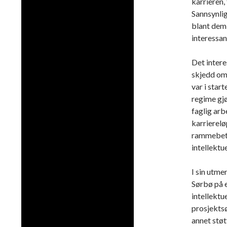
karrieren,
Sannsynlig
blant dem
interessant
Det intere
skjedd om
var i star
regime gjø
faglig ar
karrierelø
rammebetin
intellektue
I sin utm
Sørbø på 
intellektu
prosjektsø
annet støtt