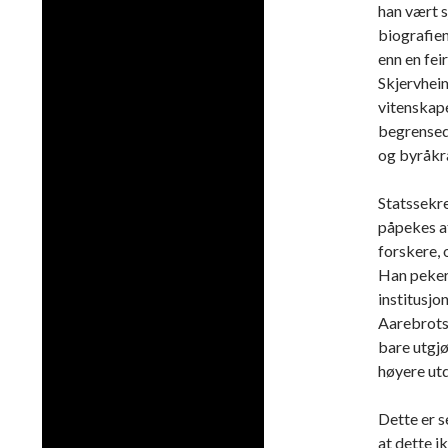
han vært s
biografien
enn en fei
Skjervheim
vitenskap
begrensede
og byråkr
Statssekr
påpekes at
forskere, 
Han peker 
institusjo
Aarebrots 
bare utgjø
høyere ut
Dette er s
at dette 