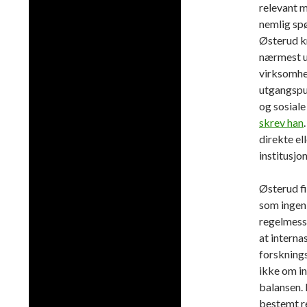
relevant m
nemlig spø
Østerud kr
nærmest ut
virksomhet
utgangspun
og sosiale
skrev han
direkte ell
institusjo
Østerud f
som ingen 
regelmessi
at interna
forsknings
ikke om in
balansen. 
bestemt r