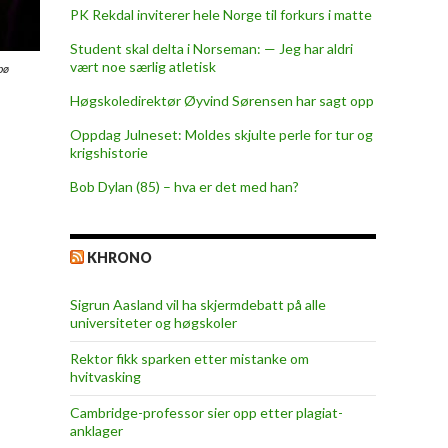
PK Rekdal inviterer hele Norge til forkurs i matte
Student skal delta i Norseman: — Jeg har aldri
vært noe særlig atletisk
bø
Høgskoledirektør Øyvind Sørensen har sagt opp
Oppdag Julneset: Moldes skjulte perle for tur og
krigshistorie
Bob Dylan (85) – hva er det med han?
KHRONO
Sigrun Aasland vil ha skjerm­debatt på alle
universiteter og høgskoler
Rektor fikk sparken etter mistanke om
hvitvasking
Cambridge-professor sier opp etter plagiat-
anklager