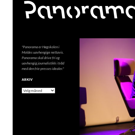
Søk
"Panorama er Høgskolen i
Moldes uavhengige nettavis.
Panorama skal drive fri og
uavhengig journalistikk i tråd
med den frie presses idealer."
ARKIV
A
r
k
i
v