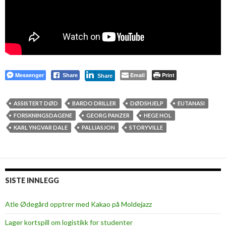
Messenger
Email
Print
Share
Share
ASSISTERT DØD
BARDO DRILLER
DØDSHJELP
EUTANASI
FORSKNINGSDAGENE
GEORG PANZER
HEGE HOL
KARL YNGVAR DALE
PALLIASJON
STORYVILLE
SISTE INNLEGG
Atle Ødegård opptrer med Kakao på Moldejazz
Lager kortspill om logistikk for studenter