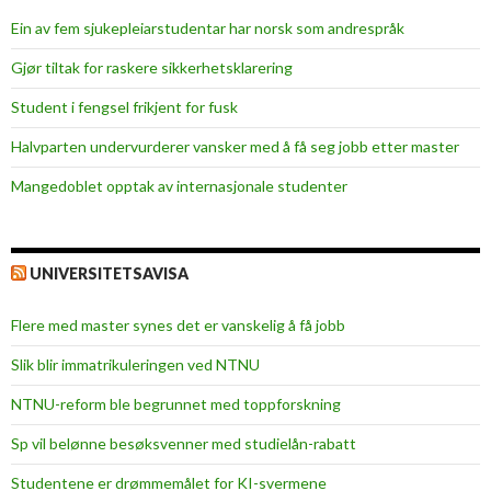
Ein av fem sjukepleiar­studentar har norsk som andrespråk
Gjør tiltak for raskere sikkerhets­klarering
Student i fengsel frikjent for fusk
Halvparten undervurderer vansker med å få seg jobb etter master
Mangedoblet opptak av internasjonale studenter
UNIVERSITETSAVISA
Flere med master synes det er vanskelig å få jobb
Slik blir immatrikuleringen ved NTNU
NTNU-reform ble begrunnet med toppforskning
Sp vil belønne besøksvenner med studielån-rabatt
Studentene er drømmemålet for KI-svermene