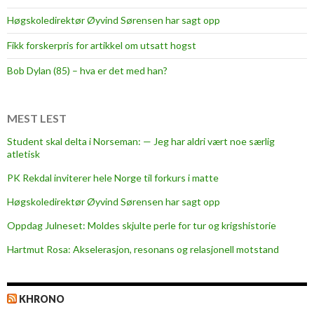
Høgskoledirektør Øyvind Sørensen har sagt opp
Fikk forskerpris for artikkel om utsatt hogst
Bob Dylan (85) – hva er det med han?
MEST LEST
Student skal delta i Norseman: — Jeg har aldri vært noe særlig
atletisk
PK Rekdal inviterer hele Norge til forkurs i matte
Høgskoledirektør Øyvind Sørensen har sagt opp
Oppdag Julneset: Moldes skjulte perle for tur og krigshistorie
Hartmut Rosa: Akselerasjon, resonans og relasjonell motstand
KHRONO