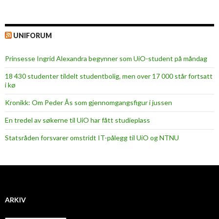
UNIFORUM
Prinsesse Ingrid Alexandra begynner som UiO-student på måndag
18 430 studenter tildelt studentbolig, men over 17 000 står fortsatt
i kø
Kronikk: Om Peder Ås som gjennomgangsfigur i jussen
En tredel av søkerne til UiO har fått studieplass
Statsråden forsvarer omstridt IT-pålegg til UiO og NTNU
ARKIV