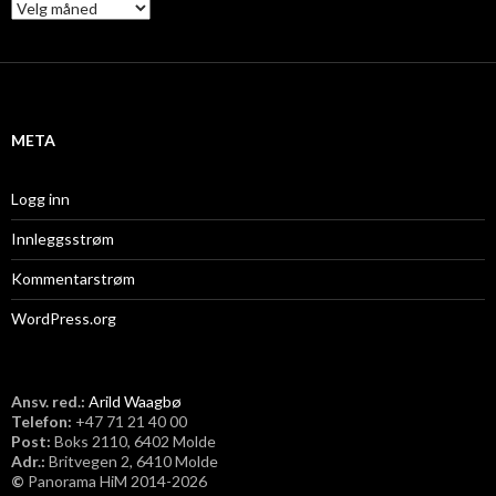
A
r
k
i
v
META
Logg inn
Innleggsstrøm
Kommentarstrøm
WordPress.org
Ansv. red.:
Arild Waagbø
Telefon:
​+47 71 21 40 00
Post:
Boks 2110, 6402 Molde
Adr.:
Britvegen 2, 6410 Molde
©
Panorama HiM 2014-2026