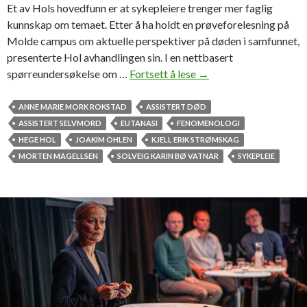
Et av Hols hovedfunn er at sykepleiere trenger mer faglig
kunnskap om temaet. Etter å ha holdt en prøveforelesning på
Molde campus om aktuelle perspektiver på døden i samfunnet,
presenterte Hol avhandlingen sin. I en nettbasert
spørreundersøkelse om …
Fortsett å lese
—
→
S
y
ANNE MARIE MORK ROKSTAD
ASSISTERT DØD
k
ASSISTERT SELVMORD
EUTANASI
FENOMENOLOGI
e
HEGE HOL
JOAKIM ÖHLEN
KJELL ERIK STRØMSKAG
p
MORTEN MAGELLSEN
SOLVEIG KARIN BØ VATNAR
SYKEPLEIE
l
e
i
e
r
e
h
a
r