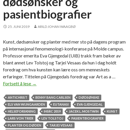
dødsønsker og
pasientbiografier
25. JUNI 2019
ARILD JOHAN WAAGBØ
Kunst, dødsønsker og planter med mer sto på dagens program
på internasjonal fenomenologi-konferanse på Molde campus.
Professor emerita Eva Gjengedal (UiB) trakk fram bøker av
blant annet Lev Tolstoj og Tarjei Vesaas da hun i dag holdt
foredrag om hva kunsten kan lære oss om menneskets
erfaringer. Tittelen på Gjengedals foredrag var Art as a …
Fortsett å lese
O
→
m
I
ANTICHRIST
BENNY BANG CARLSEN
DØDSØNSKE
v
ELS VAN WIJNGAARDEN
EUTANASI
EVA GJENGEDAL
a
HELSEFORSKNING
IHSRC 2019
JACEK L. MOSTWIN
KUNST
n
LARS VON TRIER
LEV TOLSTOJ
PASIENTBIOGRAFIER
I
PLANTER OG DØDEN
TARJEI VESAAS