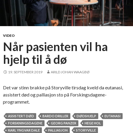
b
e
h
o
v
VIDEO
f
Når pasienten vil ha
o
hjelp til å dø
r
f
a
19. SEPTEMBER 2019
ARILD JOHAN WAAGBØ
g
l
Det var stinn brakke på Storyville tirsdag kveld da eutanasi,
i
assistert død og palliasjon sto på Forskingsdagene-
g
programmet.
k
u
ASSISTERT DØD
BARDO DRILLER
DØDSHJELP
EUTANASI
n
FORSKNINGSDAGENE
GEORG PANZER
HEGE HOL
n
KARL YNGVAR DALE
PALLIASJON
STORYVILLE