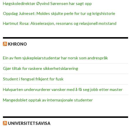
i
b
Høgskoledirektør Øyvind Sørensen har sagt opp
e
r
Oppdag Julneset: Moldes skjulte perle for tur og krigshistorie
r
o
Hartmut Rosa: Akselerasjon, resonans og relasjonell motstand
t
t
s
KHRONO
a
r
Ein av fem sjukepleiar­studentar har norsk som andrespråk
b
e
Gjør tiltak for raskere sikkerhets­klarering
i
Student i fengsel frikjent for fusk
d
p
Halvparten undervurderer vansker med å få seg jobb etter master
å
Mangedoblet opptak av internasjonale studenter
s
y
k
e
UNIVERSITETSAVISA
p