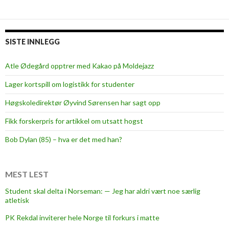
d
e
e
r
-
o
s
SISTE INNLEGG
g
t
p
i
Atle Ødegård opptrer med Kakao på Moldejazz
a
p
Lager kortspill om logistikk for studenter
s
e
i
n
Høgskoledirektør Øyvind Sørensen har sagt opp
e
d
Fikk forskerpris for artikkel om utsatt hogst
n
i
t
a
Bob Dylan (85) – hva er det med han?
b
t
i
g
o
j
MEST LEST
g
ø
Student skal delta i Norseman: — Jeg har aldri vært noe særlig
r
r
atletisk
a
n
PK Rekdal inviterer hele Norge til forkurs i matte
f
y