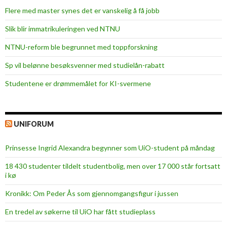
l
Flere med master synes det er vanskelig å få jobb
e
Slik blir immatrikuleringen ved NTNU
i
e
NTNU-reform ble begrunnet med toppforskning
r
Sp vil belønne besøksvenner med studielån-rabatt
e
o
Studentene er drømmemålet for KI-svermene
g
a
s
UNIFORUM
s
i
Prinsesse Ingrid Alexandra begynner som UiO-student på måndag
s
18 430 studenter tildelt studentbolig, men over 17 000 står fortsatt
t
i kø
e
r
Kronikk: Om Peder Ås som gjennomgangsfigur i jussen
t
En tredel av søkerne til UiO har fått studieplass
d