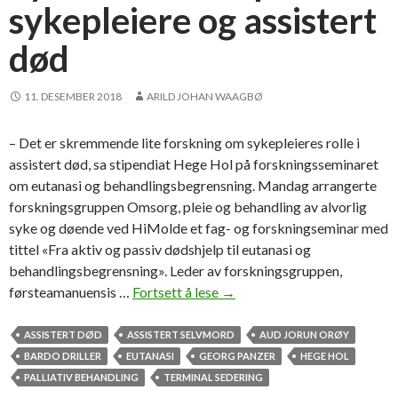
sykepleiere og assistert
s
t
død
,
p
11. DESEMBER 2018
ARILD JOHAN WAAGBØ
l
a
n
– Det er skremmende lite forskning om sykepleieres rolle i
t
assistert død, sa stipendiat Hege Hol på forskningsseminaret
e
om eutanasi og behandlingsbegrensning. Mandag arrangerte
r
forskningsgruppen Omsorg, pleie og behandling av alvorlig
,
syke og døende ved HiMolde et fag- og forskningseminar med
d
tittel «Fra aktiv og passiv dødshjelp til eutanasi og
ø
behandlingsbegrensning». Leder av forskningsgruppen,
d
førsteamanuensis …
Fortsett å lese
H
→
s
i
ø
M
ASSISTERT DØD
ASSISTERT SELVMORD
AUD JORUN ORØY
n
o
BARDO DRILLER
EUTANASI
GEORG PANZER
HEGE HOL
s
l
PALLIATIV BEHANDLING
TERMINAL SEDERING
k