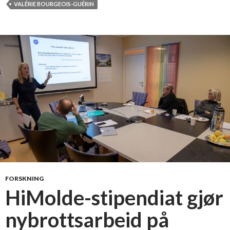
l
VALÉRIE BOURGEOIS-GUÉRIN
j
i
t
s
j
’
d
ø
d
,
A
n
t
i
FORSKNING
c
HiMolde-stipendiat gjør
h
nybrottsarbeid på
r
i