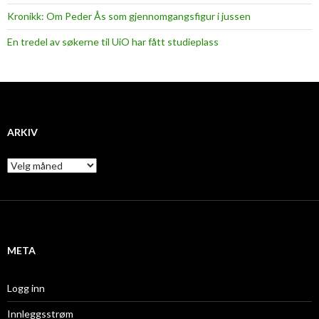
Kronikk: Om Peder Ås som gjennomgangsfigur i jussen
En tredel av søkerne til UiO har fått studieplass
ARKIV
A
r
k
i
v
META
Logg inn
Innleggsstrøm