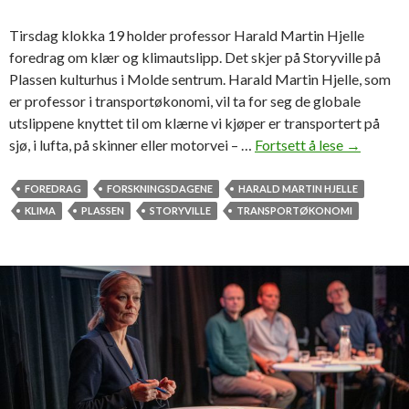
n
t
Tirsdag klokka 19 holder professor Harald Martin Hjelle
i
foredrag om klær og klimautslipp. Det skjer på Storyville på
l
Plassen kulturhus i Molde sentrum. Harald Martin Hjelle, som
d
er professor i transportøkonomi, vil ta for seg de globale
e
utslippene knyttet til om klærne vi kjøper er transportert på
n
sjø, i lufta, på skinner eller motorvei – …
Fortsett å lese
R
→
n
e
y
i
FOREDRAG
FORSKNINGSDAGENE
HARALD MARTIN HJELLE
e
s
KLIMA
PLASSEN
STORYVILLE
TRANSPORTØKONOMI
b
e
u
r
k
b
s
u
a
k
d
s
i
a
d
i