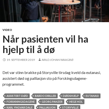
m
e
d
b
å
VIDEO
t
Når pasienten vil ha
e
hjelp til å dø
l
l
e
19. SEPTEMBER 2019
ARILD JOHAN WAAGBØ
r
b
Det var stinn brakke på Storyville tirsdag kveld da eutanasi,
i
assistert død og palliasjon sto på Forskingsdagene-
l
programmet.
?
ASSISTERT DØD
BARDO DRILLER
DØDSHJELP
EUTANASI
FORSKNINGSDAGENE
GEORG PANZER
HEGE HOL
KARL YNGVAR DALE
PALLIASJON
STORYVILLE