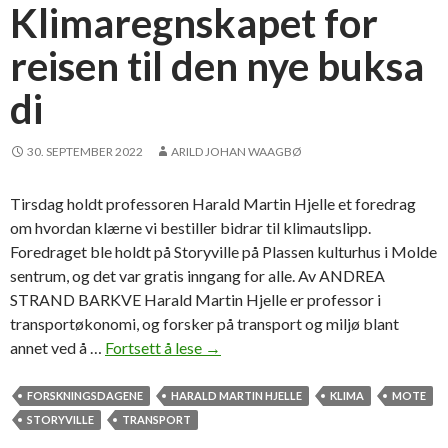
e
Klimaregnskapet for
r
reisen til den nye buksa
t
j
di
a
z
z
30. SEPTEMBER 2022
ARILD JOHAN WAAGBØ
p
l
Tirsdag holdt professoren Harald Martin Hjelle et foredrag
a
om hvordan klærne vi bestiller bidrar til klimautslipp.
t
Foredraget ble holdt på Storyville på Plassen kulturhus i Molde
e
sentrum, og det var gratis inngang for alle. Av ANDREA
STRAND BARKVE Harald Martin Hjelle er professor i
transportøkonomi, og forsker på transport og miljø blant
annet ved å …
Fortsett å lese
K
→
l
i
FORSKNINGSDAGENE
HARALD MARTIN HJELLE
KLIMA
MOTE
m
STORYVILLE
TRANSPORT
a