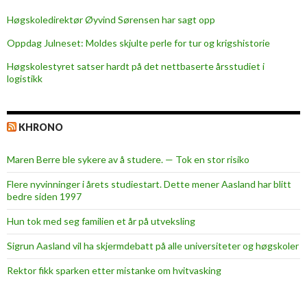
Høgskoledirektør Øyvind Sørensen har sagt opp
Oppdag Julneset: Moldes skjulte perle for tur og krigshistorie
Høgskolestyret satser hardt på det nettbaserte årsstudiet i
logistikk
KHRONO
Maren Berre ble sykere av å studere. — Tok en stor risiko
Flere nyvinninger i årets studiestart. Dette mener Aasland har blitt
bedre siden 1997
Hun tok med seg familien et år på utveksling
Sigrun Aasland vil ha skjerm­debatt på alle universiteter og høgskoler
Rektor fikk sparken etter mistanke om hvitvasking