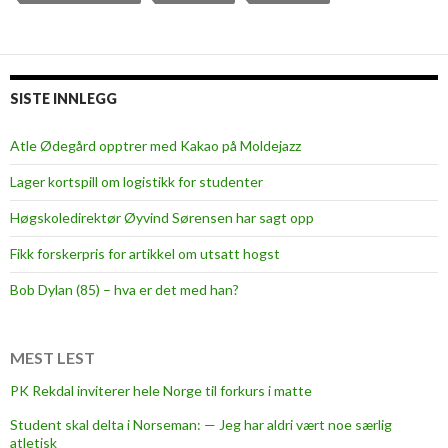
SISTE INNLEGG
Atle Ødegård opptrer med Kakao på Moldejazz
Lager kortspill om logistikk for studenter
Høgskoledirektør Øyvind Sørensen har sagt opp
Fikk forskerpris for artikkel om utsatt hogst
Bob Dylan (85) – hva er det med han?
MEST LEST
PK Rekdal inviterer hele Norge til forkurs i matte
Student skal delta i Norseman: — Jeg har aldri vært noe særlig
atletisk