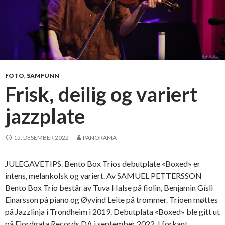
FOTO
,
SAMFUNN
Frisk, deilig og variert
jazzplate
15. DESEMBER 2022
PANORAMA
JULEGAVETIPS. Bento Box Trios debutplate «Boxed» er
intens, melankolsk og variert. Av SAMUEL PETTERSSON
Bento Box Trio består av Tuva Halse på fiolin, Benjamin Gísli
Einarsson på piano og Øyvind Leite på trommer. Trioen møttes
på Jazzlinja i Trondheim i 2019. Debutplata «Boxed» ble gitt ut
på Fjordgata Records DA i september 2022. I forkant …