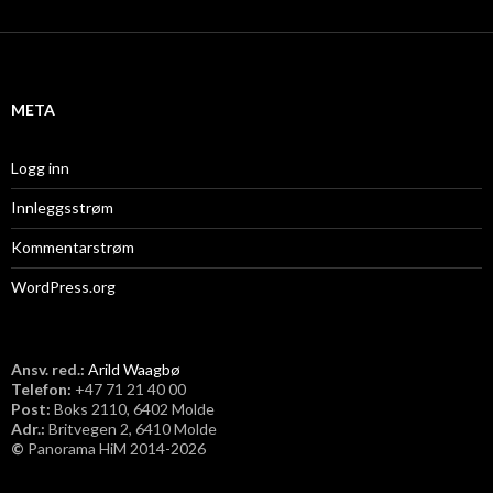
k
i
v
META
Logg inn
Innleggsstrøm
Kommentarstrøm
WordPress.org
Ansv. red.:
Arild Waagbø
Telefon:
​+47 71 21 40 00
Post:
Boks 2110, 6402 Molde
Adr.:
Britvegen 2, 6410 Molde
©
Panorama HiM 2014-2026