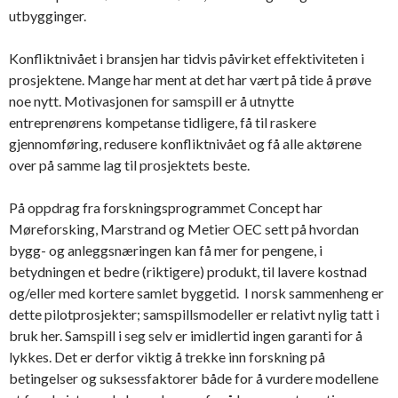
utbygginger.
Konfliktnivået i bransjen har tidvis påvirket effektiviteten i
prosjektene. Mange har ment at det har vært på tide å prøve
noe nytt. Motivasjonen for samspill er å utnytte
entreprenørens kompetanse tidligere, få til raskere
gjennomføring, redusere konfliktnivået og få alle aktørene
over på samme lag til prosjektets beste.
På oppdrag fra forskningsprogrammet Concept har
Møreforsking, Marstrand og Metier OEC sett på hvordan
bygg- og anleggsnæringen kan få mer for pengene, i
betydningen et bedre (riktigere) produkt, til lavere kostnad
og/eller med kortere samlet byggetid. I norsk sammenheng er
dette pilotprosjekter; samspillsmodeller er relativt nylig tatt i
bruk her. Samspill i seg selv er imidlertid ingen garanti for å
lykkes. Det er derfor viktig å trekke inn forskning på
betingelser og suksessfaktorer både for å vurdere modellene