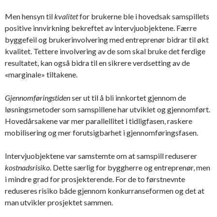
Men hensyn til
kvalitet
for brukerne ble i hovedsak samspillets
positive innvirkning bekreftet av intervjuobjektene. Færre
byggefeil og brukerinvolvering med entreprenør bidrar til økt
kvalitet. Tettere involvering av de som skal bruke det ferdige
resultatet, kan også bidra til en sikrere verdsetting av de
«marginale» tiltakene.
Gjennomføringstiden
ser ut til å bli innkortet gjennom de
løsningsmetoder som samspillene har utviklet og gjennomført.
Hovedårsakene var mer parallellitet i tidligfasen, raskere
mobilisering og mer forutsigbarhet i gjennomføringsfasen.
Intervjuobjektene var samstemte om at samspill reduserer
kostnadsri
siko.
Dette særlig for byggherre og entreprenør, men
i mindre grad for prosjekterende. For de to førstnevnte
reduseres risiko både gjennom konkurranseformen og det at
man utvikler prosjektet sammen.