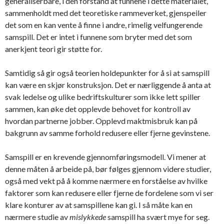
generaliserbare, i den forstand at funnene i dette materialet,
sammenholdt med det teoretiske rammeverket, gjenspeiler
det som en kan vente å finne i andre, rimelig velfungerende
samspill. Det er intet i funnene som bryter med det som
anerkjent teori gir støtte for.
Samtidig så gir også teorien holdepunkter for å si at samspill
kan være en skjør konstruksjon. Det er nærliggende å anta at
svak ledelse og ulike bedriftskulturer som ikke lett spiller
sammen, kan øke det opplevde behovet for kontroll av
hvordan partnerne jobber. Opplevd maktmisbruk kan på
bakgrunn av samme forhold redusere eller fjerne gevinstene.
Samspill er en krevende gjennomføringsmodell. Vi mener at
denne måten å arbeide på, bør følges gjennom videre studier,
også med vekt på å komme nærmere en forståelse av hvilke
faktorer som kan redusere eller fjerne de fordelene som vi ser
klare konturer av at samspillene kan gi. I så måte kan en
nærmere studie av
mislykkede
samspill ha svært mye for seg.