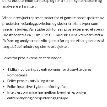
ut fra eksisterende kunnskap og for å kunne systematisere og
analysere erfaringer.
Vi har intervjuet representanter for et ganske bredt spekter av
prosjekter; veianlegg, sykehus og skoler er blant typer som
inngår i studien. Vår studie tok for seg prosjekter med et spenn
i kostnader fra ca. 50 mill. kr til 3 mrd. kr. Hensikten har vært å
få fram og analysere de viktigste erfaringene vi har gjort oss så
langt, både i mindre og større prosjekter.
Felles for prosjektene er at de hadde:
Tidlig involvering av entreprenør for å utnytte deres
kompetanse
Felles prosjektutviklingsfase
Felles insentiver i gjennomføringsfase
Integrert organisering mellom byggherre, bruker,
entreprenør og prosjekteringsgruppe.