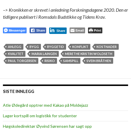
–> Kronikken er skrevet i anledning Forskningsdagene 2020. Den er
tidligere publisert i Romsdals Budstikke og Tidens Krav.
Messenger
Email
Print
Share
Share
ANLEGG
BYGG
BYGGETID
KONFLIKT
KOSTNADER
KVALITET
MARIA LAINGEN
MERETHE KRISTIN WOLDSETH
PAUL TORGERSEN
RISIKO
SAMSPILL
SVEIN BRÅTHEN
SISTE INNLEGG
Atle Ødegård opptrer med Kakao på Moldejazz
Lager kortspill om logistikk for studenter
Høgskoledirektør Øyvind Sørensen har sagt opp