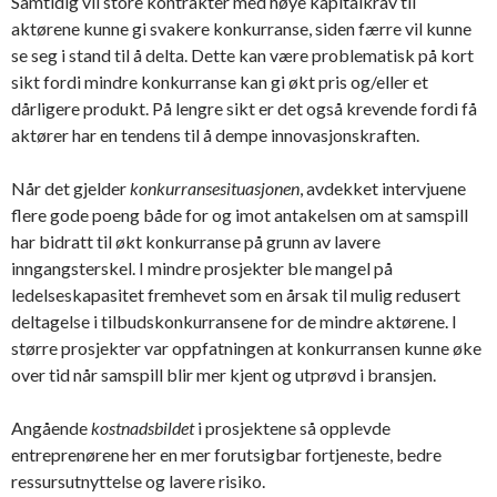
Samtidig vil store kontrakter med høye kapitalkrav til
aktørene kunne gi svakere konkurranse, siden færre vil kunne
se seg i stand til å delta. Dette kan være problematisk på kort
sikt fordi mindre konkurranse kan gi økt pris og/eller et
dårligere produkt. På lengre sikt er det også krevende fordi få
aktører har en tendens til å dempe innovasjonskraften.
Når det gjelder
konkurransesituasjonen
, avdekket intervjuene
flere gode poeng både for og imot antakelsen om at samspill
har bidratt til økt konkurranse på grunn av lavere
inngangsterskel. I mindre prosjekter ble mangel på
ledelseskapasitet fremhevet som en årsak til mulig redusert
deltagelse i tilbudskonkurransene for de mindre aktørene. I
større prosjekter var oppfatningen at konkurransen kunne øke
over tid når samspill blir mer kjent og utprøvd i bransjen.
Angående
kostnadsbildet
i prosjektene så opplevde
entreprenørene her en mer forutsigbar fortjeneste, bedre
ressursutnyttelse og lavere risiko.