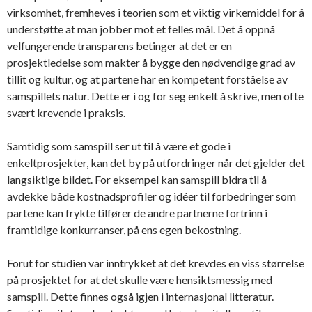
virksomhet, fremheves i teorien som et viktig virkemiddel for å
understøtte at man jobber mot et felles mål. Det å oppnå
velfungerende transparens betinger at det er en
prosjektledelse som makter å bygge den nødvendige grad av
tillit og kultur, og at partene har en kompetent forståelse av
samspillets natur. Dette er i og for seg enkelt å skrive, men ofte
svært krevende i praksis.
Samtidig som samspill ser ut til å være et gode i
enkeltprosjekter, kan det by på utfordringer når det gjelder det
langsiktige bildet. For eksempel kan samspill bidra til å
avdekke både kostnadsprofiler og idéer til forbedringer som
partene kan frykte tilfører de andre partnerne fortrinn i
framtidige konkurranser, på ens egen bekostning.
Forut for studien var inntrykket at det krevdes en viss størrelse
på prosjektet for at det skulle være hensiktsmessig med
samspill. Dette finnes også igjen i internasjonal litteratur.