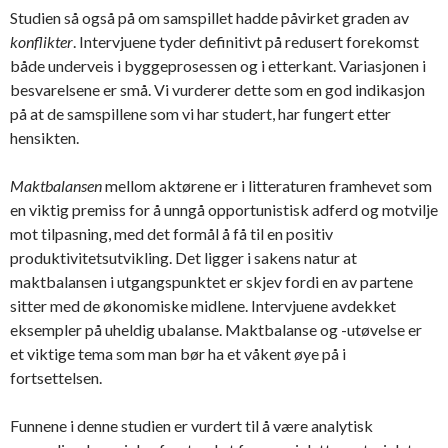
Studien så også på om samspillet hadde påvirket graden av
konflikter
. Intervjuene tyder definitivt på redusert forekomst
både underveis i byggeprosessen og i etterkant. Variasjonen i
besvarelsene er små. Vi vurderer dette som en god indikasjon
på at de samspillene som vi har studert, har fungert etter
hensikten.
Maktbalansen
mellom aktørene er i litteraturen framhevet som
en viktig premiss for å unngå opportunistisk adferd og motvilje
mot tilpasning, med det formål å få til en positiv
produktivitetsutvikling. Det ligger i sakens natur at
maktbalansen i utgangspunktet er skjev fordi en av partene
sitter med de økonomiske midlene. Intervjuene avdekket
eksempler på uheldig ubalanse. Maktbalanse og -utøvelse er
et viktige tema som man bør ha et våkent øye på i
fortsettelsen.
Funnene i denne studien er vurdert til å være analytisk