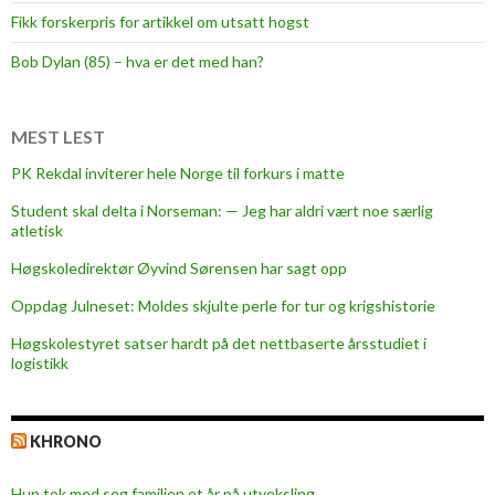
Fikk forskerpris for artikkel om utsatt hogst
Bob Dylan (85) – hva er det med han?
MEST LEST
PK Rekdal inviterer hele Norge til forkurs i matte
Student skal delta i Norseman: — Jeg har aldri vært noe særlig
atletisk
Høgskoledirektør Øyvind Sørensen har sagt opp
Oppdag Julneset: Moldes skjulte perle for tur og krigshistorie
Høgskolestyret satser hardt på det nettbaserte årsstudiet i
logistikk
KHRONO
Hun tok med seg familien et år på utveksling