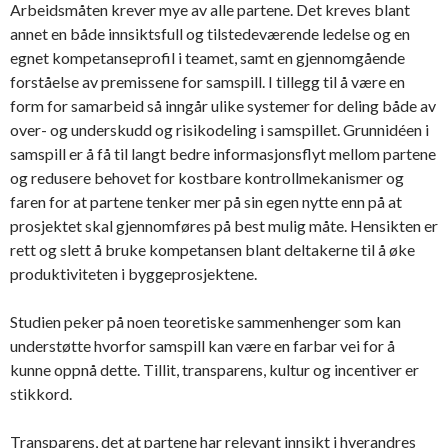
Arbeidsmåten krever mye av alle partene. Det kreves blant
annet en både innsiktsfull og tilstedeværende ledelse og en
egnet kompetanseprofil i teamet, samt en gjennomgående
forståelse av premissene for samspill. I tillegg til å være en
form for samarbeid så inngår ulike systemer for deling både av
over- og underskudd og risikodeling i samspillet. Grunnidéen i
samspill er å få til langt bedre informasjonsflyt mellom partene
og redusere behovet for kostbare kontrollmekanismer og
faren for at partene tenker mer på sin egen nytte enn på at
prosjektet skal gjennomføres på best mulig måte. Hensikten er
rett og slett å bruke kompetansen blant deltakerne til å øke
produktiviteten i byggeprosjektene.
Studien peker på noen teoretiske sammenhenger som kan
understøtte hvorfor samspill kan være en farbar vei for å
kunne oppnå dette. Tillit, transparens, kultur og incentiver er
stikkord.
Transparens, det at partene har relevant innsikt i hverandres