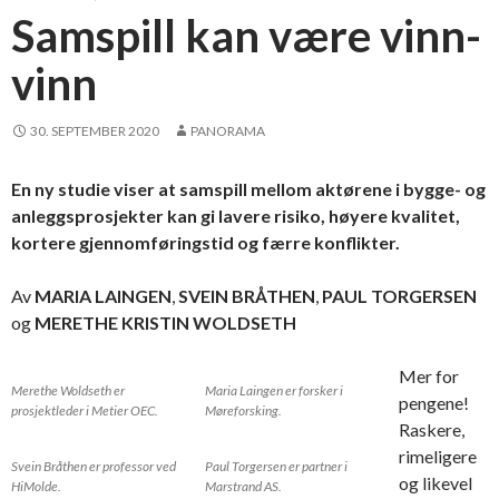
Samspill kan være vinn-
vinn
30. SEPTEMBER 2020
PANORAMA
En ny studie viser at samspill mellom aktørene i bygge- og
anleggsprosjekter kan gi lavere risiko, høyere kvalitet,
kortere gjennomføringstid og færre konflikter.
Av
MARIA LAINGEN
,
SVEIN BRÅTHEN
,
PAUL TORGERSEN
og
MERETHE KRISTIN WOLDSETH
Mer for
Merethe Woldseth er
Maria Laingen er forsker i
pengene!
prosjektleder i Metier OEC.
Møreforsking.
Raskere,
rimeligere
Svein Bråthen er professor ved
Paul Torgersen er partner i
og likevel
HiMolde.
Marstrand AS.