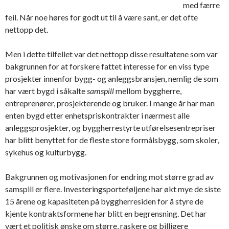
med færre
feil. Når noe høres for godt ut til å være sant, er det ofte
nettopp det.
Men i dette tilfellet var det nettopp disse resultatene som var
bakgrunnen for at forskere fattet interesse for en viss type
prosjekter innenfor bygg- og anleggsbransjen, nemlig de som
har vært bygd i såkalte
samspill
mellom byggherre,
entreprenører, prosjekterende og bruker. I mange år har man
enten bygd etter enhetspriskontrakter i nærmest alle
anleggsprosjekter, og byggherrestyrte utførelsesentrepriser
har blitt benyttet for de fleste store formålsbygg, som skoler,
sykehus og kulturbygg.
Bakgrunnen og motivasjonen for endring mot større grad av
samspill er flere. Investeringsporteføljene har økt mye de siste
15 årene og kapasiteten på byggherresiden for å styre de
kjente kontraktsformene har blitt en begrensning. Det har
vært et politisk ønske om større, raskere og billigere