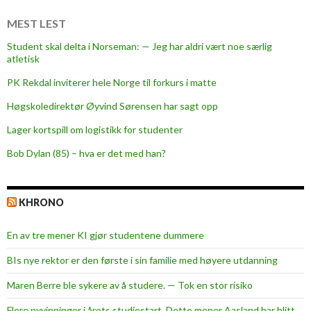
n
-
MEST LEST
v
Student skal delta i Norseman: — Jeg har aldri vært noe særlig
i
atletisk
n
PK Rekdal inviterer hele Norge til forkurs i matte
n
Høgskoledirektør Øyvind Sørensen har sagt opp
Lager kortspill om logistikk for studenter
Bob Dylan (85) – hva er det med han?
KHRONO
En av tre mener KI gjør studentene dummere
BIs nye rektor er den første i sin familie med høyere utdanning
Maren Berre ble sykere av å studere. — Tok en stor risiko
Flere nyvinninger i årets studiestart. Dette mener Aasland har blitt