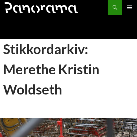
Søk
HOPP
PRIMÆ
TIL
INNHOLD
Stikkordarkiv:
Merethe Kristin
Woldseth