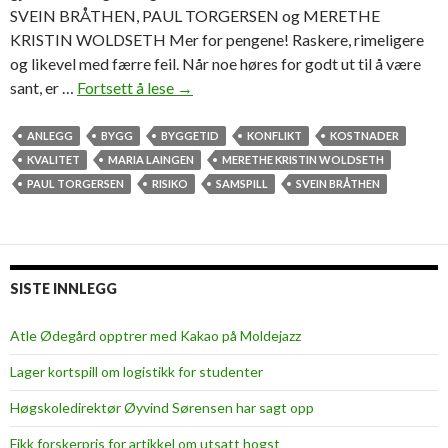
SVEIN BRÅTHEN, PAUL TORGERSEN og MERETHE
KRISTIN WOLDSETH Mer for pengene! Raskere, rimeligere
og likevel med færre feil. Når noe høres for godt ut til å være
sant, er …
Fortsett å lese
S
→
a
m
ANLEGG
BYGG
BYGGETID
KONFLIKT
KOSTNADER
s
KVALITET
MARIA LAINGEN
MERETHE KRISTIN WOLDSETH
p
PAUL TORGERSEN
RISIKO
SAMSPILL
SVEIN BRÅTHEN
i
l
l
k
SISTE INNLEGG
a
n
Atle Ødegård opptrer med Kakao på Moldejazz
v
Lager kortspill om logistikk for studenter
æ
r
Høgskoledirektør Øyvind Sørensen har sagt opp
e
Fikk forskerpris for artikkel om utsatt hogst
v