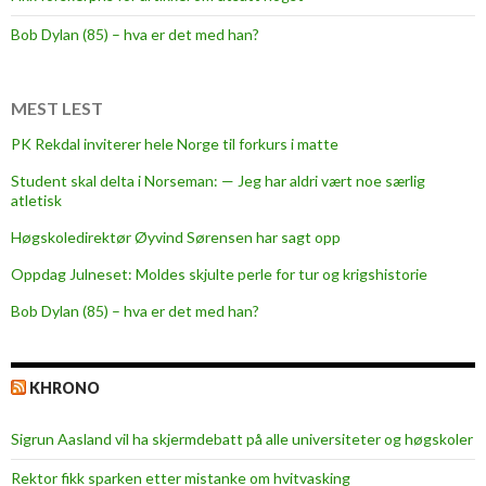
i
Bob Dylan (85) – hva er det med han?
n
n
-
MEST LEST
v
PK Rekdal inviterer hele Norge til forkurs i matte
i
Student skal delta i Norseman: — Jeg har aldri vært noe særlig
n
atletisk
n
Høgskoledirektør Øyvind Sørensen har sagt opp
Oppdag Julneset: Moldes skjulte perle for tur og krigshistorie
Bob Dylan (85) – hva er det med han?
KHRONO
Sigrun Aasland vil ha skjerm­debatt på alle universiteter og høgskoler
Rektor fikk sparken etter mistanke om hvitvasking