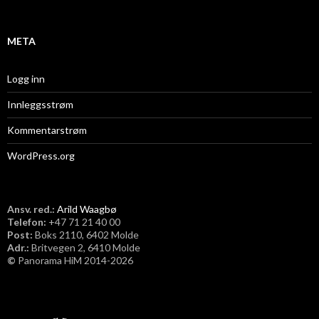
v
META
Logg inn
Innleggsstrøm
Kommentarstrøm
WordPress.org
Ansv. red.:
Arild Waagbø
Telefon:
​+47 71 21 40 00
Post:
Boks 2110, 6402 Molde
Adr.:
Britvegen 2, 6410 Molde
©
Panorama HiM 2014-2026