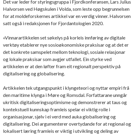
Det var leder for styringsgruppa i Fjordkonferansen, Lars Julius
Halvorsen ved Høgskulen i Volda, som leste opp begrunnelsen
for at moldeforskernes artikkel var en verdig vinner. Halvorsen
satt også i redaksjonen for Fjordantologien 2020.
«Vinnarartikkelen set søkelys på korleis innføring av digitale
verktøy etablerer nye sosioøkonomiske praksisar og at det er
det konkrete samspelet mellom teknologi, sosiale relasjonar
og lokale praksisar som avgjer utfallet. Ein styrke ved
artikkelen er at den løfter fram eit regionalt perspektiv på
digitalisering og globalisering.
Artikkelen tek utgangspunkt i klyngeteori og nyttar empiri frå
den maritime klynga i Møre og Romsdal. Forfattarane unngår
ukritisk digitaliseringsoptimisme og demonstrerer at taus og
kontekstuell kunnskap framleis spelar ei viktig rolle i
organisasjonar, sjølv i ei verd med auka globalisering og
digitalisering. Dei argumenterer overtydande for at regional og
lokalisert læring framleis er viktig i utvikling og deling av