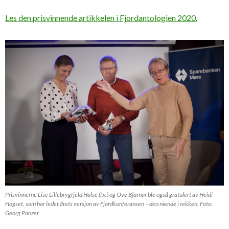
Les den prisvinnende artikkelen i Fjordantologien 2020.
Prisvinnerne Lise Lillebrygfjeld Halse (f.v.) og Ove Bjarnar ble også gratulert av Heidi
Hogset, som har ledet årets versjon av Fjordkonferansen – den niende i rekken. Foto:
Georg Panzer