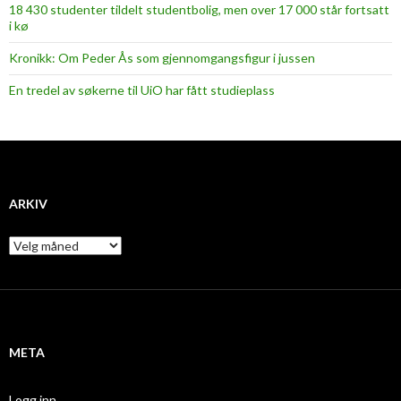
18 430 studenter tildelt studentbolig, men over 17 000 står fortsatt
i kø
Kronikk: Om Peder Ås som gjennomgangsfigur i jussen
En tredel av søkerne til UiO har fått studieplass
ARKIV
A
r
k
i
v
META
Logg inn