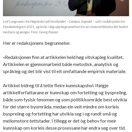
Leif Longvanes fra Høgskulen på Vestlandet – Campus Sogndal – satt i redaksjonen for
Fjordantologien 2021, og leste i dag opp begrunnelsen for at vinnerartikkelen ble hedret
med pris og penger. Foto: Georg Panzer
Her er redaksjonens begrunnelse:
«Redaksjonen finn at artikkelen held høg vitskapleg kvalitet.
Artikkelen er gjennomarbeid både metodisk, analytisk og
språkleg og det blir vist til eit omfattande empirisk materiale.
Artikkel bidreg til å tette fleire kunnskapshol. Ifølgje
artikkelforfattarane er kunnskap om fortetting og byspreiing,
både som fysisk fenomen og som politikkområde best utvikla
for dei større byområda, medan ein veit mindre om korleis
byspreiing og fortetting har utvikla seg i og rundt små og
mellomstore tettstader. I tillegg er det òg behov for meir
kunnskap om korleis desse prosessane har endra seg over tid.