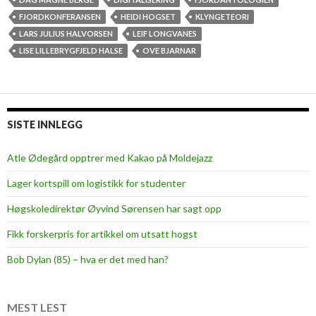
FJORDKONFERANSEN
HEIDI HOGSET
KLYNGETEORI
LARS JULIUS HALVORSEN
LEIF LONGVANES
LISE LILLEBRYGFJELD HALSE
OVE BJARNAR
SISTE INNLEGG
Atle Ødegård opptrer med Kakao på Moldejazz
Lager kortspill om logistikk for studenter
Høgskoledirektør Øyvind Sørensen har sagt opp
Fikk forskerpris for artikkel om utsatt hogst
Bob Dylan (85) – hva er det med han?
MEST LEST