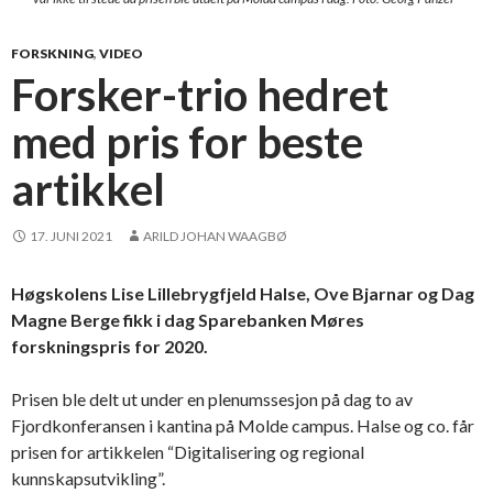
FORSKNING
,
VIDEO
Forsker-trio hedret
med pris for beste
artikkel
17. JUNI 2021
ARILD JOHAN WAAGBØ
Høgskolens Lise Lillebrygfjeld Halse, Ove Bjarnar og Dag
Magne Berge fikk i dag Sparebanken Møres
forskningspris for 2020.
Prisen ble delt ut under en plenumssesjon på dag to av
Fjordkonferansen i kantina på Molde campus. Halse og co. får
prisen for artikkelen “Digitalisering og regional
kunnskapsutvikling”.