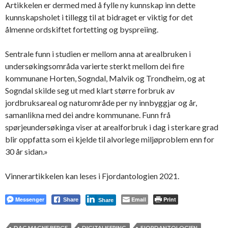
Artikkelen er dermed med å fylle ny kunnskap inn dette
kunnskapsholet i tillegg til at bidraget er viktig for det
ålmenne ordskiftet fortetting og byspreiing.
Sentrale funn i studien er mellom anna at arealbruken i
undersøkingsområda varierte sterkt mellom dei fire
kommunane Horten, Sogndal, Malvik og Trondheim, og at
Sogndal skilde seg ut med klart større forbruk av
jordbruksareal og naturområde per ny innbyggjar og år,
samanlikna med dei andre kommunane. Funn frå
spørjeundersøkinga viser at arealforbruk i dag i sterkare grad
blir oppfatta som ei kjelde til alvorlege miljøproblem enn for
30 år sidan.»
Vinnerartikkelen kan leses i Fjordantologien 2021.
Messenger
Email
Print
Share
Share
DAG MAGNE BERGE
DIGITALISERING
FJORDANTOLOGIEN