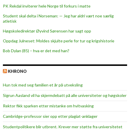
PK Rekdal inviterer hele Norge til forkurs i matte
Student skal delta i Norseman: — Jeg har aldri vært noe særlig
atletisk
Høgskoledirektør Øyvind Sørensen har sagt opp
Oppdag Julneset: Moldes skjulte perle for tur og krigshistorie
Bob Dylan (85) – hva er det med han?
KHRONO
Hun tok med seg familien et år på utveksling
Sigrun Aasland vil ha skjerm­debatt på alle universiteter og høgskoler
Rektor fikk sparken etter mistanke om hvitvasking
Cambridge-professor sier opp etter plagiat-anklager
Studentpolitikere blir utbrent. Krever mer støtte fra universitetet