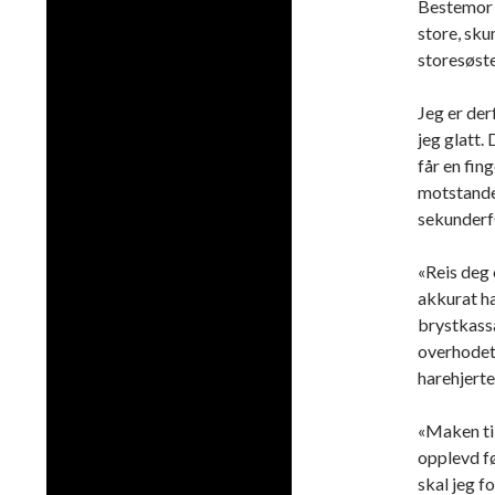
Bestemor 
store, sku
storesøste
Jeg er der
jeg glatt.
får en fin
motstande
sekunderfO
«Reis deg 
akkurat ha
brystkassa
overhodet 
harehjertet
«Maken til
opplevd f
skal jeg f