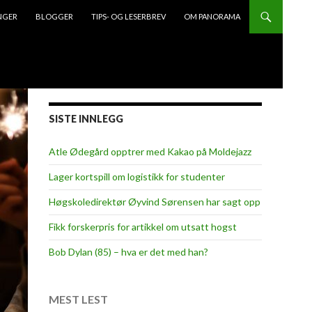
NGER
BLOGGER
TIPS- OG LESERBREV
OM PANORAMA
SISTE INNLEGG
Atle Ødegård opptrer med Kakao på Moldejazz
Lager kortspill om logistikk for studenter
Høgskoledirektør Øyvind Sørensen har sagt opp
Fikk forskerpris for artikkel om utsatt hogst
Bob Dylan (85) – hva er det med han?
MEST LEST