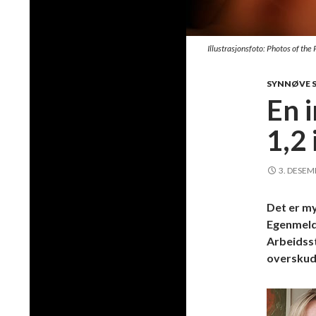
Illustrasjonsfoto: Photos of the
SYNNØVE S
En 
1,2 
3. DESEM
Det er my
Egenmeld
Arbeidsst
overskud