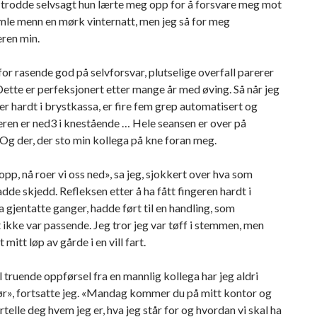
trodde selvsagt hun lærte meg opp for å forsvare meg mot
mle menn en mørk vinternatt, men jeg så for meg
ren min.
for rasende god på selvforsvar, plutselige overfall parerer
 Dette er perfeksjonert etter mange år med øving. Så når jeg
ger hardt i brystkassa, er fire fem grep automatisert og
ren er ned3 i knestående … Hele seansen er over på
g der, der sto min kollega på kne foran meg.
opp, nå roer vi oss ned», sa jeg, sjokkert over hva som
dde skjedd. Refleksen etter å ha fått fingeren hardt i
 gjentatte ganger, hadde ført til en handling, som
ikke var passende. Jeg tror jeg var tøff i stemmen, men
 mitt løp av gårde i en vill fart.
 truende oppførsel fra en mannlig kollega har jeg aldri
ør», fortsatte jeg. «Mandag kommer du på mitt kontor og
ortelle deg hvem jeg er, hva jeg står for og hvordan vi skal ha