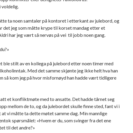
i voldelig.
tte ta noen samtaler på kontoret i etterkant av julebord, og
r det jeg som måtte krype til korset mandag etter et
Aldri har jeg vært så nervøs på vei til jobb noen gang.
du?»
 ble stilt av en kollega på julebord etter noen timer med
lkoholinntak. Med det samme skjønte jeg ikke helt hva han
n så kom jeg på hvor misfornøyd han hadde vært tidligere
att et konfliktmøte med to ansatte. Det hadde tårnet seg
opp mellom de to, og da julebordet skulle finne sted, fant vi i
t at vi måtte ta dette møtet samme dag. Min mannlige
entok spørsmålet: «Hvem er du, som svinger fra det ene
et til det andre?»