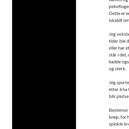
pekefinger
Dette er e
iskaldt om 
Jeg vokste
tider ble d
eller har 
står i det
hadde også
og sterk.
Jeg spurte
etter å h
blir plutse
Bestemor 
knep, for 
spinkle kr