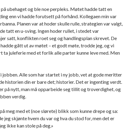
 på ubehaget og ble noe perpleks. Møtet hadde tatt en
ing enn vi hadde forutsett på forhånd. Kollegaen min var
rbanna. Planen var at hoder skulle rulle, strategien var valgt,
de tatt en u-sving. Ingen hoder rullet, i stedet var
njer satt, konflikten roet seg og handlingsplan skrevet. De
 hadde gått ut av møtet – et godt møte, trodde jeg, og vi
t ta juleferie med et forlik alle parter kunne leve med. Men
 i jobben. Alle som har startet i ny jobb, vet at gode meritter
e historien din er bare det; historier. Det er ingenting verdt.
r på nytt, man må opparbeide seg tillit og troverdighet, og
obben verdig.
på meg med et (noe slørete) blikk som kunne drepe og sa:
e jeg skjønte hvem du var og hva du stod for, men det er
 jeg ikke kan stole på deg.»