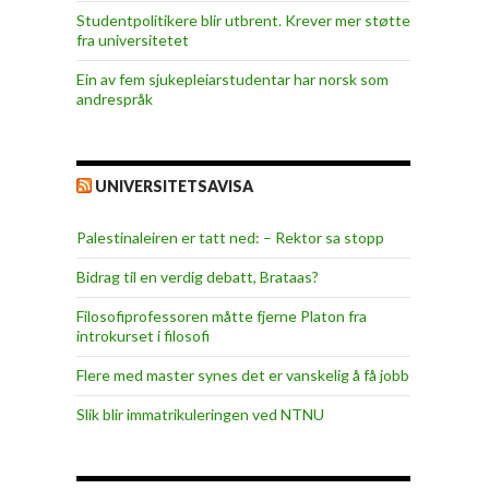
Studentpolitikere blir utbrent. Krever mer støtte
fra universitetet
Ein av fem sjukepleiar­studentar har norsk som
andrespråk
UNIVERSITETSAVISA
Palestinaleiren er tatt ned: – Rektor sa stopp
Bidrag til en verdig debatt, Brataas?
Filosofiprofessoren måtte fjerne Platon fra
introkurset i filosofi
Flere med master synes det er vanskelig å få jobb
Slik blir immatrikuleringen ved NTNU