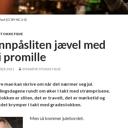
 Past (CC BY-NC 2.0)
TOKKE FIDJE
innpåsliten jævel med
i promille
BER 2021
SYNNØVE STOKKE FIDJE
e man kan skrive om når det nærmer seg jul.
ingsdagene rundt om øker i takt med strømprisene.
okken er sliten, det er travelt, det er mørketid og
det krymper i takt med gradestokken.
Men så kommer julebordet.