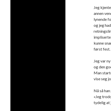
Jeg kjente
annen vend
lynende fo
og jeg had
retningsli
impliserte
kunne snar
først fest.
Jeg var ny
og den god
Man starte
vise seg j
Nå så han 
«Jeg trodd
tydelig at