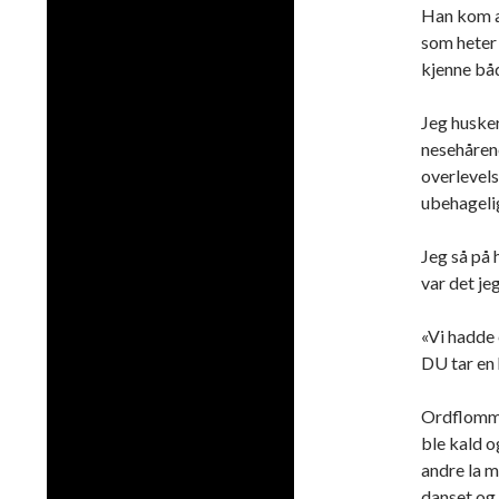
Han kom al
som heter 
kjenne båd
Jeg husker
nesehårene
overlevels
ubehagelig
Jeg så på 
var det je
«Vi hadde e
DU tar e
Ordflomme
ble kald o
andre la m
danset og 