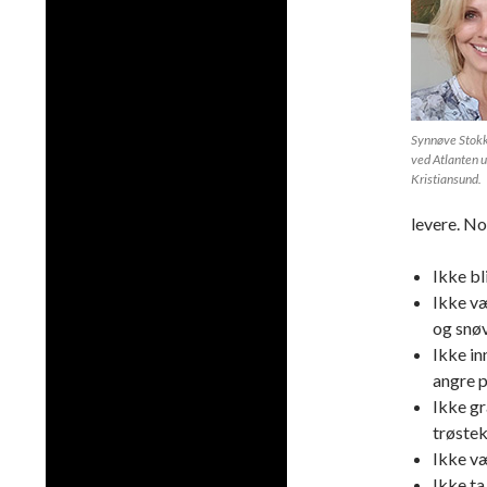
Synnøve Stokke
ved Atlanten 
Kristiansund.
levere. No
Ikke bl
Ikke væ
og snøv
Ikke in
angre p
Ikke gr
trøstek
Ikke væ
Ikke ta