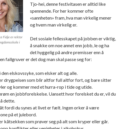
Tjo-hei, denne festivitasen er alltid like
spennende. For her kommer ofte
«sannheten» fram, hva man virkelig mener
og hvem man virkelig er.
 Fidje er rektor
Det sosiale fellesskapet på jobben er viktig,
ungdomsskole i
å snakke om noe annet enn jobb, le og ha
det hyggelig på andre premisser enn å
en fallgruver er det dog man skal passe seg for:
i den elskovssyke, som elsker alt og alle.
r drygpeisen som blir altfor full altfor fort, og bare sitter
ler og kommer med et hurra-rop i tide og utide.
nrøm en jobbforelskelse. Uansett hvor forelsket du er, vil du
å dette.
åt fordi du synes at livet er fælt. Ingen orker å være
one på et julebord.
r kåtsekken som prøver seg på alt som kryper eller går.
 opp konflikter eller uenigheter i alkoholrus.