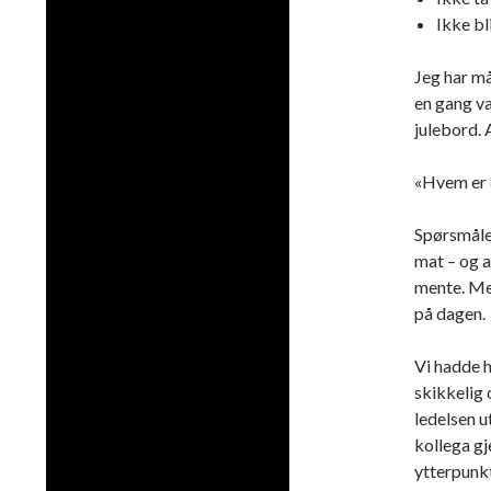
Ikke bl
Jeg har må
en gang va
julebord. 
«Hvem er 
Spørsmålet
mat – og a
mente. Me
på dagen.
Vi hadde h
skikkelig 
ledelsen u
kollega gj
ytterpunkt