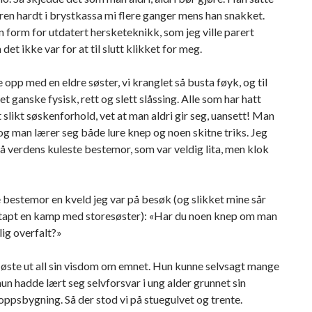
en hardt i brystkassa mi flere ganger mens han snakket.
n form for utdatert hersketeknikk, som jeg ville parert
det ikke var for at til slutt klikket for meg.
 opp med en eldre søster, vi kranglet så busta føyk, og til
et ganske fysisk, rett og slett slåssing. Alle som har hatt
et slikt søskenforhold, vet at man aldri gir seg, uansett! Man
, og man lærer seg både lure knep og noen skitne triks. Jeg
 verdens kuleste bestemor, som var veldig lita, men klok
 bestemor en kveld jeg var på besøk (og slikket mine sår
a tapt en kamp med storesøster): «Har du noen knep om man
lig overfalt?»
øste ut all sin visdom om emnet. Hun kunne selvsagt mange
hun hadde lært seg selvforsvar i ung alder grunnet sin
oppsbygning. Så der stod vi på stuegulvet og trente.