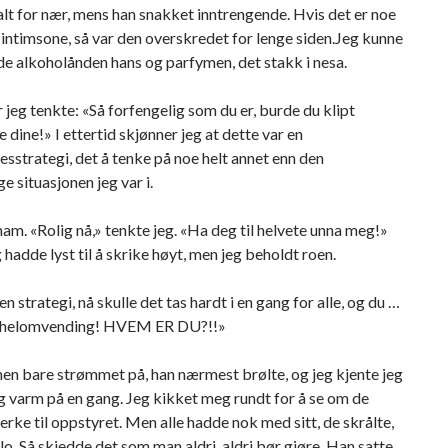
t for nær, mens han snakket inntrengende. Hvis det er noe
intimsone, så var den overskredet for lenge siden.Jeg kunne
e alkoholånden hans og parfymen, det stakk i nesa.
 jeg tenkte: «Så forfengelig som du er, burde du klipt
 dine!» I ettertid skjønner jeg at dette var en
esstrategi, det å tenke på noe helt annet enn den
e situasjonen jeg var i.
ham. «Rolig nå,» tenkte jeg. «Ha deg til helvete unna meg!»
g hadde lyst til å skrike høyt, men jeg beholdt roen.
n strategi, nå skulle det tas hardt i en gang for alle, og du …
n helomvending! HVEM ER DU?!!»
n bare strømmet på, han nærmest brølte, og jeg kjente jeg
g varm på en gang. Jeg kikket meg rundt for å se om de
erke til oppstyret. Men alle hadde nok med sitt, de skrålte,
lo. Så skjedde det som man aldri, aldri bør gjøre. Han satte