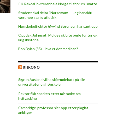
PK Rekdal inviterer hele Norge til forkurs i matte
Student skal delta i Norseman: — Jeg har aldri
vært noe særlig atletisk
Høgskoledirektør Øyvind Sørensen har sagt opp
Oppdag Julneset: Moldes skjulte perle for tur og
krigshistorie
Bob Dylan (85) – hva er det med han?
KHRONO
Sigrun Aasland vil ha skjerm­debatt på alle
universiteter og høgskoler
Rektor fikk sparken etter mistanke om
hvitvasking
Cambridge-professor sier opp etter plagiat-
anklager