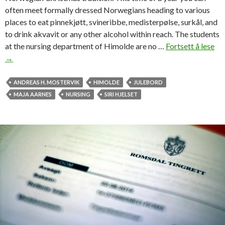
often meet formally dressed Norwegians heading to various
places to eat pinnekjøtt, svineribbe, medisterpølse, surkål, and
to drink akvavit or any other alcohol within reach. The students
at the nursing department of Himolde are no …
Fortsett å lese
M
→
o
r
e
ANDREAS H. MOSTERVIK
HIMOLDE
JULEBORD
(
MAJA AARNES
NURSING
SIRI HJELSET
m
a
l
e
)
n
u
r
s
e