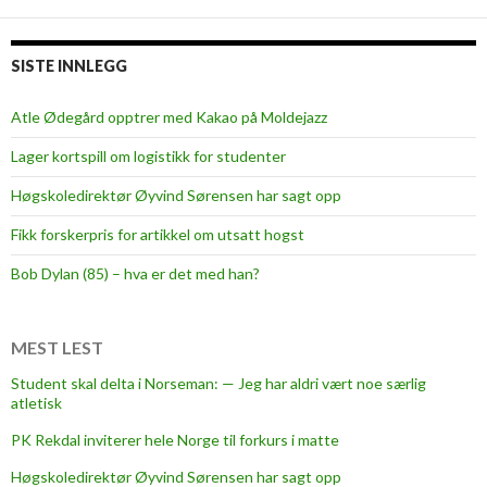
n
t
l
SISTE INNLEGG
i
v
Atle Ødegård opptrer med Kakao på Moldejazz
o
Lager kortspill om logistikk for studenter
g
s
Høgskoledirektør Øyvind Sørensen har sagt opp
t
Fikk forskerpris for artikkel om utsatt hogst
r
a
Bob Dylan (85) – hva er det med han?
f
f
MEST LEST
Student skal delta i Norseman: — Jeg har aldri vært noe særlig
atletisk
PK Rekdal inviterer hele Norge til forkurs i matte
Høgskoledirektør Øyvind Sørensen har sagt opp