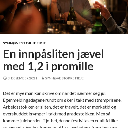
SYNNØVE STOKKE FIDJE
En innpåsliten jævel
med 1,2 i promille
3. DESEMBER 2021
SYNNØVE STOKKE FIDJE
Det er mye man kan skrive om når det nærmer seg jul.
Egenmeldingsdagene rundt om øker i takt med strømprisene.
Arbeidsstokken er sliten, det er travelt, det er mørketid og
overskuddet krymper i takt med gradestokken. Men så
kommer julebordet. Tjo-hei, denne festivitasen er alltid like
spennende. For her kommer ofte «sannheten» fram, hva man …