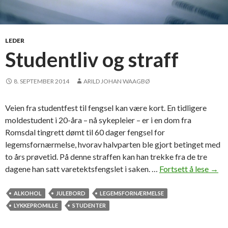
s
n
e
e
LEDER
d
Studentliv og straff
e
d
8. SEPTEMBER 2014
ARILD JOHAN WAAGBØ
!
Veien fra studentfest til fengsel kan være kort. En tidligere
moldestudent i 20-åra – nå sykepleier – er i en dom fra
Romsdal tingrett dømt til 60 dager fengsel for
legemsfornærmelse, hvorav halvparten ble gjort betinget med
to års prøvetid. På denne straffen kan han trekke fra de tre
dagene han satt varetektsfengslet i saken. …
Fortsett å lese
S
→
t
u
ALKOHOL
JULEBORD
LEGEMSFORNÆRMELSE
d
LYKKEPROMILLE
STUDENTER
e