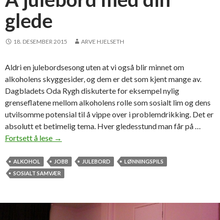
m
glede
e
d
1
18. DESEMBER 2015
ARVE HJELSETH
,
2
Aldri en julebordsesong uten at vi også blir minnet om
i
alkoholens skyggesider, og dem er det som kjent mange av.
p
Dagbladets Oda Rygh diskuterte for eksempel nylig
r
grenseflatene mellom alkoholens rolle som sosialt lim og dens
o
utvilsomme potensial til å vippe over i problemdrikking. Det er
m
absolutt et betimelig tema. Hver gledesstund man får på …
i
Fortsett å lese
Å
→
l
j
l
u
ALKOHOL
JOBB
JULEBORD
LØNNINGSPILS
e
l
SOSIALT SAMVÆR
e
b
o