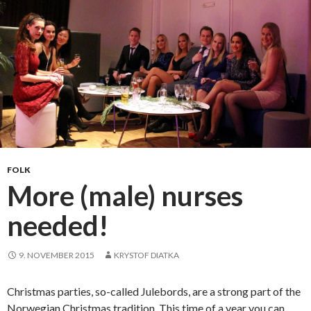
r
d
m
e
d
d
i
n
g
l
e
FOLK
d
More (male) nurses
e
needed!
9. NOVEMBER 2015
KRYSTOF DIATKA
Christmas parties, so-called Julebords, are a strong part of the
Norwegian Christmas tradition. This time of a year you can