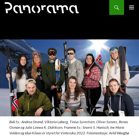
Søk
HOPP
PRIMÆ
TIL
INNHOLD
Bak f.v.: Andrea Strand, Viktoria Løberg, Tinius Syvertsen, Oliver Synnes, Benas
Osman og Julie Linnea K. Didriksen. Framme f.v.: Snorre S. Hanisch, Ine Marie
Volden og Idun Kilaas er styret for Vinteruka 2022. Fotomontasje: Arild Waagbø