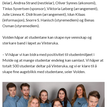
(leiar), Andrea Strand (nestleiar), Oliver Synnes (økonomi),
Tinius Syvertsen (sponsor), Viktoria Løberg (arrangement),
Julie Linnea K. Didriksen (arrangement), Idun Kilaas
(informasjon), Snorre S. Hanisch (styremedlem) og Benas
Osman (styremedlem).
Volden håpar at studentane kan skape nye vennskap og
sterkare band i løpet av Vinteruka.
– Vi håpar vi kan bidra med positivitet til studentmiljøet i
Molde og at mange studentar endeleg kan samlast. Vi håper at
totalt 500 studentar deltar på Vinteruka, og vi er klare til å
skape fine augeblikk med studentane, seier Volden.