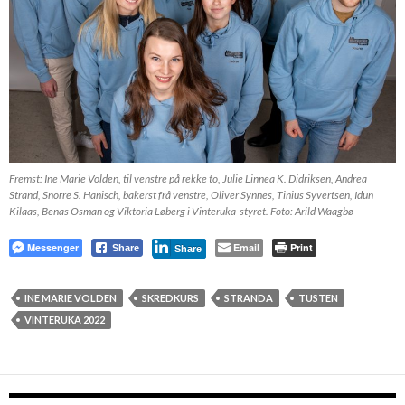
Fremst: Ine Marie Volden, til venstre på rekke to, Julie Linnea K. Didriksen, Andrea
Strand, Snorre S. Hanisch, bakerst frå venstre, Oliver Synnes, Tinius Syvertsen, Idun
Kilaas, Benas Osman og Viktoria Løberg i Vinteruka-styret. Foto: Arild Waagbø
Messenger
Email
Print
Share
Share
INE MARIE VOLDEN
SKREDKURS
STRANDA
TUSTEN
VINTERUKA 2022