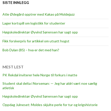
SISTE INNLEGG
Atle Ødegård opptrer med Kakao på Moldejazz
Lager kortspill om logistikk for studenter
Høgskoledirektør Øyvind Sørensen har sagt opp
Fikk forskerpris for artikkel om utsatt hogst
Bob Dylan (85) – hva er det med han?
MEST LEST
PK Rekdal inviterer hele Norge til forkurs i matte
Student skal delta i Norseman: — Jeg har aldri vært noe særlig
atletisk
Høgskoledirektør Øyvind Sørensen har sagt opp
Oppdag Julneset: Moldes skjulte perle for tur og krigshistorie