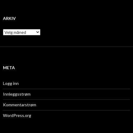
ARKIV
A
r
k
i
v
META
Logg inn
Innleggsstrøm
Kommentarstrøm
WordPress.org