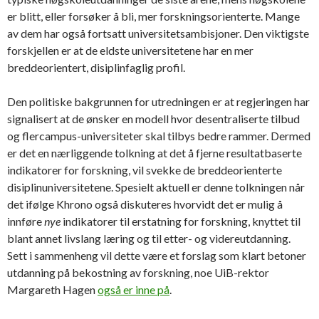
er blitt, eller forsøker å bli, mer forskningsorienterte. Mange
av dem har også fortsatt universitetsambisjoner. Den viktigste
forskjellen er at de eldste universitetene har en mer
breddeorientert, disiplinfaglig profil.
Den politiske bakgrunnen for utredningen er at regjeringen har
signalisert at de ønsker en modell hvor desentraliserte tilbud
og flercampus-universiteter skal tilbys bedre rammer. Dermed
er det en nærliggende tolkning at det å fjerne resultatbaserte
indikatorer for forskning, vil svekke de breddeorienterte
disiplinuniversitetene. Spesielt aktuell er denne tolkningen når
det ifølge Khrono også diskuteres hvorvidt det er mulig å
innføre
nye
indikatorer til erstatning for forskning, knyttet til
blant annet livslang læring og til etter- og videreutdanning.
Sett i sammenheng vil dette være et forslag som klart betoner
utdanning på bekostning av forskning, noe UiB-rektor
Margareth Hagen
også er inne på
.