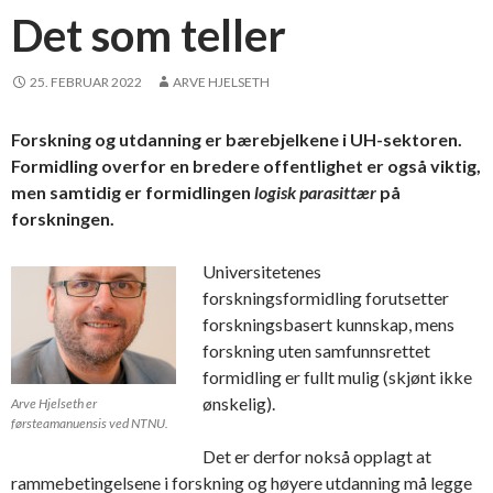
Det som teller
25. FEBRUAR 2022
ARVE HJELSETH
Forskning og utdanning er bærebjelkene i UH-sektoren.
Formidling overfor en bredere offentlighet er også viktig,
men samtidig er formidlingen
logisk parasittær
på
forskningen.
Universitetenes
forskningsformidling forutsetter
forskningsbasert kunnskap, mens
forskning uten samfunnsrettet
formidling er fullt mulig (skjønt ikke
ønskelig).
Arve Hjelseth er
førsteamanuensis ved NTNU.
Det er derfor nokså opplagt at
rammebetingelsene i forskning og høyere utdanning må legge