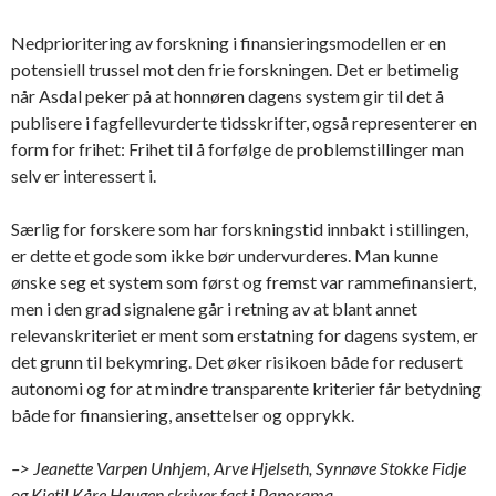
Nedprioritering av forskning i finansieringsmodellen er en
potensiell trussel mot den frie forskningen. Det er betimelig
når Asdal peker på at honnøren dagens system gir til det å
publisere i fagfellevurderte tidsskrifter, også representerer en
form for frihet: Frihet til å forfølge de problemstillinger man
selv er interessert i.
Særlig for forskere som har forskningstid innbakt i stillingen,
er dette et gode som ikke bør undervurderes. Man kunne
ønske seg et system som først og fremst var rammefinansiert,
men i den grad signalene går i retning av at blant annet
relevanskriteriet er ment som erstatning for dagens system, er
det grunn til bekymring. Det øker risikoen både for redusert
autonomi og for at mindre transparente kriterier får betydning
både for finansiering, ansettelser og opprykk.
–> Jeanette Varpen Unhjem, Arve Hjelseth, Synnøve Stokke Fidje
og Kjetil Kåre Haugen skriver fast i Panorama.