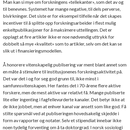
Man kan si mye om forskningens «tellekanter», som det av og
til benevnes. Systemet har mange negative, til dels perverse,
bivirkninger. Det siste er for eksempel tilfelle når det skapes
incentiver til å splitte opp forskningsarbeider i flest mulig
enkeltpublikasjoner for å maksimere uttellingen. Det er
opplagt at fire artikler ikke er noe nødvendig uttrykk for
dobbelt så mye «kvalitet» som to artikler, selv om det kan se
slik ut i finansieringsmodellen.
Å honorere vitenskapelig publisering var ment blant annet som
en måte å stimulere til institusjonenes forskningsaktivitet på.
Det var det i og for seg god grunn til, ikke minst i
samfunnsvitenskapen. Her fantes det i 70-årene flere aktive
forskere, men de mest aktive var relativt få. Mange publiserte
lite eller ingenting i fagfellevurderte kanaler. Det betyr ikke at
de ikke jobbet, men at enhver kanal var ansett som like god. Få
stilte spørsmål ved at publiseringen hovedsakelig skjedde i
form av rapporter og notater. Selv et stipendiat innebar ikke
noen tydelig forventing om å ta doktorgrad. I norsk sosiologi