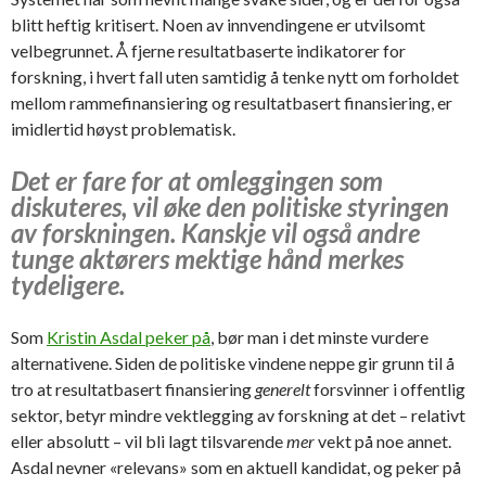
blitt heftig kritisert. Noen av innvendingene er utvilsomt
velbegrunnet. Å fjerne resultatbaserte indikatorer for
forskning, i hvert fall uten samtidig å tenke nytt om forholdet
mellom rammefinansiering og resultatbasert finansiering, er
imidlertid høyst problematisk.
Det er fare for at omleggingen som
diskuteres, vil øke den politiske styringen
av forskningen. Kanskje vil også andre
tunge aktørers mektige hånd merkes
tydeligere.
Som
Kristin Asdal peker på
, bør man i det minste vurdere
alternativene. Siden de politiske vindene neppe gir grunn til å
tro at resultatbasert finansiering
generelt
forsvinner i offentlig
sektor, betyr mindre vektlegging av forskning at det – relativt
eller absolutt – vil bli lagt tilsvarende
mer
vekt på noe annet.
Asdal nevner «relevans» som en aktuell kandidat, og peker på