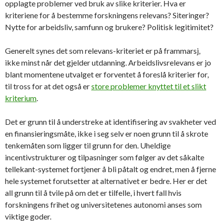
opplagte problemer ved bruk av slike kriterier. Hva er
kriteriene for å bestemme forskningens relevans? Siteringer?
Nytte for arbeidsliv, samfunn og brukere? Politisk legitimitet?
Generelt synes det som relevans-kriteriet er på frammarsj,
ikke minst når det gjelder utdanning. Arbeidslivsrelevans er jo
blant momentene utvalget er forventet å foreslå kriterier for,
til tross for at det også er
store problemer knyttet til et slikt
kriterium
.
Det er grunn til å understreke at identifisering av svakheter ved
en finansieringsmåte, ikke i seg selv er noen grunn til å skrote
tenkemåten som ligger til grunn for den. Uheldige
incentivstrukturer og tilpasninger som følger av det såkalte
tellekant-systemet fortjener å bli påtalt og endret, men å fjerne
hele systemet forutsetter at alternativet er bedre. Her er det
all grunn til å tvile på om det er tilfelle, i hvert fall hvis
forskningens frihet og universitetenes autonomi anses som
viktige goder.