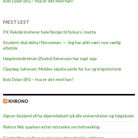
Bob Dylan (85) – hva er det med han?
MEST LEST
PK Rekdal inviterer hele Norge til forkurs i matte
Student skal delta i Norseman: — Jeg har aldri vært noe særlig
atletisk
Høgskoledirektør Øyvind Sørensen har sagt opp
Oppdag Julneset: Moldes skjulte perle for tur og krigshistorie
Bob Dylan (85) – hva er det med han?
KHRONO
Sigrun Aasland vil ha skjerm­debatt på alle universiteter og høgskoler
Rektor fikk sparken etter mistanke om hvitvasking
Cambridge-professor sier opp etter plagiat-anklager