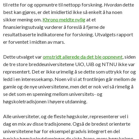
til rette for og oppmuntre til nettopp forskning.
Hvordan
dette
best kan gjøres, er det imidlertid ikke så enkelt å ha noen
sikker mening om.
Khrono meldte nylig
at et
finansieringsutvalg vurderer å foreslå å fjerne de
resultatbaserte indikatorene for forskning. Utvalgets rapport
er forventet i midten av mars.
Dette utvalget var
omstridt allerede da det ble oppnevnt
, siden
de tre store breddeuniversitetene UiO, UiB og NTNU ikke var
representert. Det er ikke urimelig å se dette som uttrykk for og
ledd i en interessekamp. Noen vil si at frontlinjen går mellom de
gamle og de nye universitetene, men det er nok vel så rimelig å
se det som en spenning mellom universitets- og
høgskoletradisjonen i høyere utdanning.
Alle universiteter, og de fleste høgskoler, representerer vel i
dag en mix av disse tradisjonene. Også de bredest orienterte
universitetene har for eksempel gradvis integrert en del
typiske høgskoleutdanninger de siste årene, mens høgskolene