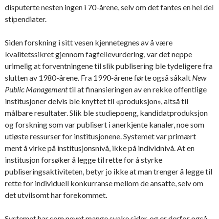
disputerte nesten ingen i 70-årene, selv om det fantes en hel del
stipendiater.
Siden forskning i sitt vesen kjennetegnes av å være
kvalitetssikret gjennom fagfellevurdering, var det neppe
urimelig at forventningene til slik publisering ble tydeligere fra
slutten av 1980-årene. Fra 1990-årene førte også såkalt
New
Public Management
til at finansieringen av en rekke offentlige
institusjoner delvis ble knyttet til «produksjon», altså til
målbare resultater. Slik ble studiepoeng, kandidatproduksjon
og forskning som var publisert i anerkjente kanaler, noe som
utløste ressurser for institusjonene. Systemet var primært
ment å virke på institusjonsnivå, ikke på individnivå. At en
institusjon forsøker å legge til rette for å styrke
publiseringsaktiviteten, betyr jo ikke at man trenger å legge til
rette for individuell konkurranse mellom de ansatte, selv om
det utvilsomt har forekommet.
Systemet har som nevnt mange svake sider, og er derfor også