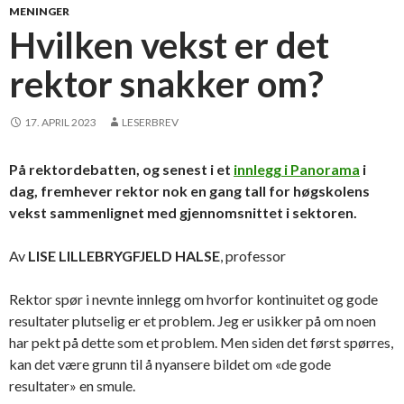
MENINGER
Hvilken vekst er det
rektor snakker om?
17. APRIL 2023
LESERBREV
På rektordebatten, og senest i et
innlegg i Panorama
i
dag, fremhever rektor nok en gang tall for høgskolens
vekst sammenlignet med gjennomsnittet i sektoren.
Av
LISE LILLEBRYGFJELD HALSE
, professor
Rektor spør i nevnte innlegg om hvorfor kontinuitet og gode
resultater plutselig er et problem. Jeg er usikker på om noen
har pekt på dette som et problem. Men siden det først spørres,
kan det være grunn til å nyansere bildet om «de gode
resultater» en smule.