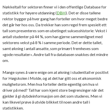
Nøkkeltall for sektoren finner vi i den offentlige Database for
statistikk for høyere utdanning (
DBH
). Det er disse tallene
rektor bygger på hver gang han forteller om hvor meget bedre
det går her hos oss. Da trekker han som regel frem spesielt ett
tall som presenteres som en ubetinget suksesshistorie: Vekst i
antall studenter på 44 %, som han gjerne sammenlignet med
sektorens vekst på 8 % i samme periode. Det er dette tallet,
samt økning i antall ansatte, som primært fremheves som
«gode resultater». Andre tall fra databasen snakkes det mindre
om.
Mange synes å være enige om at økning i studenttall er positivt
for Høgskolen i Molde, og at det har gitt oss et økonomisk
mulighetsrom. Men hva forteller dette egentlig om hva vi
driver på med? Tall har som kjent store begrensinger når det
gjelder å gi dybdeinformasjon om det som studeres. Men vi
kan likevel prøve å utvide blikket til noen andre tall i
statistikken.