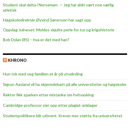
Student skal delta i Norseman: — Jeg har aldri vært noe særlig
atletisk
Høgskoledirektør Øyvind Sørensen har sagt opp
Oppdag Julneset: Moldes skjulte perle for tur og krigshistorie
Bob Dylan (85) – hva er det med han?
KHRONO
Hun tok med seg familien et år på utveksling
Sigrun Aasland vil ha skjerm­debatt på alle universiteter og høgskoler
Rektor fikk sparken etter mistanke om hvitvasking
Cambridge-professor sier opp etter plagiat-anklager
Studentpolitikere blir utbrent. Krever mer støtte fra universitetet