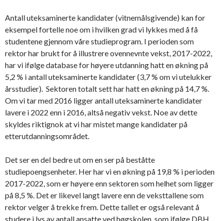
Antall uteksaminerte kandidater (vitnemålsgivende) kan for
eksempel fortelle noe om i hvilken grad vi lykkes med å få
studentene gjennom våre studieprogram. I perioden som
rektor har brukt for å illustrere ovennevnte vekst, 2017-2022,
har vi ifølge database for høyere utdanning hatt en økning på
5,2 % i antall uteksaminerte kandidater (3,7 % om vi utelukker
årsstudier). Sektoren totalt sett har hatt en økning på 14,7 %.
Om vi tar med 2016 ligger antall uteksaminerte kandidater
lavere i 2022 enn i 2016, altså negativ vekst. Noe av dette
skyldes riktignok at vi har mistet mange kandidater på
etterutdanningsområdet.
Det ser en del bedre ut om en ser på beståtte
studiepoengsenheter. Her har vi en økning på 19,8 % i perioden
2017-2022, som er høyere enn sektoren som helhet som ligger
på 8,5 %. Det er likevel langt lavere enn de veksttallene som
rektor velger å trekke frem. Dette tallet er også relevant å
studere i lys av antall ansatte ved høgskolen, som ifølge DBH