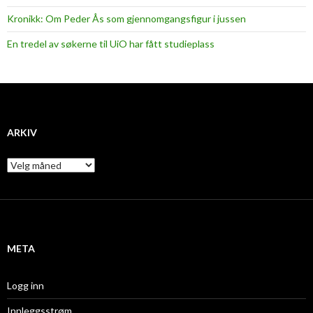
Kronikk: Om Peder Ås som gjennomgangsfigur i jussen
En tredel av søkerne til UiO har fått studieplass
ARKIV
A
r
k
i
v
META
Logg inn
Innleggsstrøm