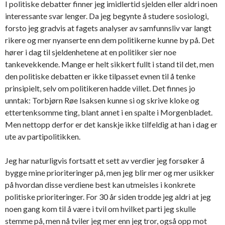
I politiske debatter finner jeg imidlertid sjelden eller aldri noen
interessante svar lenger. Da jeg begynte å studere sosiologi,
forsto jeg gradvis at fagets analyser av samfunnsliv var langt
rikere og mer nyanserte enn dem politikerne kunne by på. Det
hører i dag til sjeldenhetene at en politiker sier noe
tankevekkende. Mange er helt sikkert fullt i stand til det, men
den politiske debatten er ikke tilpasset evnen til å tenke
prinsipielt, selv om politikeren hadde villet. Det finnes jo
unntak: Torbjørn Røe Isaksen kunne si og skrive kloke og
ettertenksomme ting, blant annet i en spalte i Morgenbladet.
Men nettopp derfor er det kanskje ikke tilfeldig at han i dag er
ute av partipolitikken.
Jeg har naturligvis fortsatt et sett av verdier jeg forsøker å
bygge mine prioriteringer på, men jeg blir mer og mer usikker
på hvordan disse verdiene best kan utmeisles i konkrete
politiske prioriteringer. For 30 år siden trodde jeg aldri at jeg
noen gang kom til å være i tvil om hvilket parti jeg skulle
stemme på, men nå tviler jeg mer enn jeg tror, også opp mot