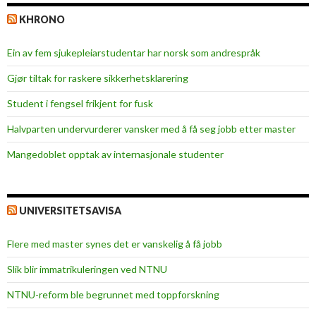
KHRONO
Ein av fem sjukepleiar­studentar har norsk som andrespråk
Gjør tiltak for raskere sikkerhets­klarering
Student i fengsel frikjent for fusk
Halvparten undervurderer vansker med å få seg jobb etter master
Mangedoblet opptak av internasjonale studenter
UNIVERSITETSAVISA
Flere med master synes det er vanskelig å få jobb
Slik blir immatrikuleringen ved NTNU
NTNU-reform ble begrunnet med toppforskning