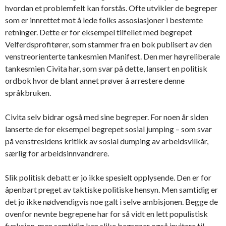
hvordan et problemfelt kan forstås. Ofte utvikler de begreper
som er innrettet mot å lede folks assosiasjoner i bestemte
retninger. Dette er for eksempel tilfellet med begrepet
Velferdsprofitører, som stammer fra en bok publisert av den
venstreorienterte tankesmien Manifest. Den mer høyreliberale
tankesmien Civita har, som svar på dette, lansert en politisk
ordbok hvor de blant annet prøver å arrestere denne
språkbruken.
Civita selv bidrar også med sine begreper. For noen år siden
lanserte de for eksempel begrepet sosial jumping – som svar
på venstresidens kritikk av sosial dumping av arbeidsvilkår,
særlig for arbeidsinnvandrere.
Slik politisk debatt er jo ikke spesielt opplysende. Den er for
åpenbart preget av taktiske politiske hensyn. Men samtidig er
det jo ikke nødvendigvis noe galt i selve ambisjonen. Begge de
ovenfor nevnte begrepene har for så vidt en lett populistisk
funksjon, men samtidig kan slike begreper også invitere til