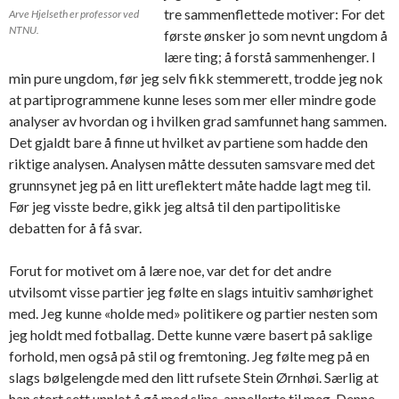
tre sammenflettede motiver: For det
Arve Hjelseth er professor ved
NTNU.
første ønsker jo som nevnt ungdom å
lære ting; å forstå sammenhenger. I
min pure ungdom, før jeg selv fikk stemmerett, trodde jeg nok
at partiprogrammene kunne leses som mer eller mindre gode
analyser av hvordan og i hvilken grad samfunnet hang sammen.
Det gjaldt bare å finne ut hvilket av partiene som hadde den
riktige analysen. Analysen måtte dessuten samsvare med det
grunnsynet jeg på en litt ureflektert måte hadde lagt meg til.
Før jeg visste bedre, gikk jeg altså til den partipolitiske
debatten for å få svar.
Forut for motivet om å lære noe, var det for det andre
utvilsomt visse partier jeg følte en slags intuitiv samhørighet
med. Jeg kunne «holde med» politikere og partier nesten som
jeg holdt med fotballag. Dette kunne være basert på saklige
forhold, men også på stil og fremtoning. Jeg følte meg på en
slags bølgelengde med den litt rufsete Stein Ørnhøi. Særlig at
han stort sett unnlot å gå med slips, appellerte til meg. Denne