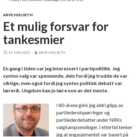
ARVE HJELSETH
Et mulig forsvar for
tankesmier
15. MAI 2023
ARVE HJELSETH
En gang i tiden var jeg interessert i partipolitikk. Jeg
syntes valg var spennende, dels fordi jeg trodde de var
viktige, men også fordi jeg syntes politisk debatt var
lærerik. Ungdom kan jo lære noe av det meste.
I 80-årene gikk jeg aldri glipp av
partilederutspørringer og
partilederdebatter under NRKs
valgkampsendinger. I ettertid tenker
jeg at engasjementet var basert på