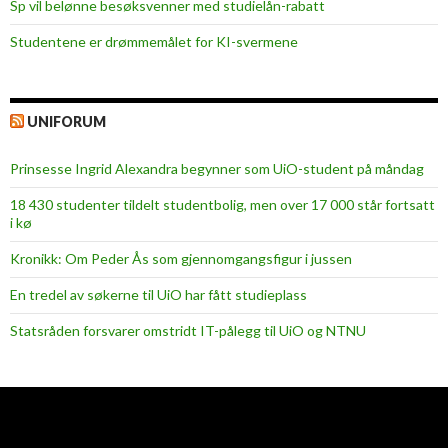
Sp vil belønne besøksvenner med studielån-rabatt
Studentene er drømmemålet for KI-svermene
UNIFORUM
Prinsesse Ingrid Alexandra begynner som UiO-student på måndag
18 430 studenter tildelt studentbolig, men over 17 000 står fortsatt
i kø
Kronikk: Om Peder Ås som gjennomgangsfigur i jussen
En tredel av søkerne til UiO har fått studieplass
Statsråden forsvarer omstridt IT-pålegg til UiO og NTNU