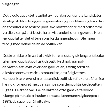
valgdagen.
Det tredje aspektet, studiet av hvordan partier og kandidater
strategisk tilrettelegger argumenter og punchlines og hvordan
de forsøker å assosiere politiske motstandere med tvilsomme
verdier, kan på sitt beste ha en viss underholdningsverdi. Men
jeg oppfatter det oftere som fordummende, og føler meg
ferdig med denne delen av politikken.
Dette er ikke primært uttrykk for en nostalgisk lengsel tilbake
til en mer opplyst politisk debatt. Rett nok går nok
debattnivået jevnt over den gale veien, særlig fordi de
allestedsnærværende kommunikasjonsrådgivernes
«talepunkter» overstyrer autentisk politisk refleksjon. Men jeg
har nok forandret meg vel så mye som den politiske debatten.
Også i 80-årene var TV-debattene ofte ganske tabloide.
Mange på min alder husker fortsatt kommunevalgkampen i
1983, da sauer var ålreite dyr.
Den store forskjellen ligger i min egen erkjennelse av at