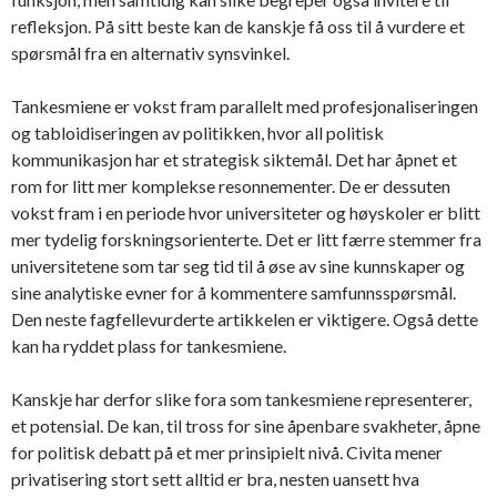
refleksjon. På sitt beste kan de kanskje få oss til å vurdere et
spørsmål fra en alternativ synsvinkel.
Tankesmiene er vokst fram parallelt med profesjonaliseringen
og tabloidiseringen av politikken, hvor all politisk
kommunikasjon har et strategisk siktemål. Det har åpnet et
rom for litt mer komplekse resonnementer. De er dessuten
vokst fram i en periode hvor universiteter og høyskoler er blitt
mer tydelig forskningsorienterte. Det er litt færre stemmer fra
universitetene som tar seg tid til å øse av sine kunnskaper og
sine analytiske evner for å kommentere samfunnsspørsmål.
Den neste fagfellevurderte artikkelen er viktigere. Også dette
kan ha ryddet plass for tankesmiene.
Kanskje har derfor slike fora som tankesmiene representerer,
et potensial. De kan, til tross for sine åpenbare svakheter, åpne
for politisk debatt på et mer prinsipielt nivå. Civita mener
privatisering stort sett alltid er bra, nesten uansett hva