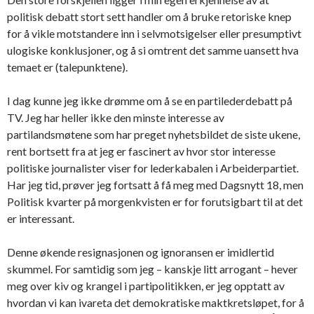
politisk debatt stort sett handler om å bruke retoriske knep
for å vikle motstandere inn i selvmotsigelser eller presumptivt
ulogiske konklusjoner, og å si omtrent det samme uansett hva
temaet er (talepunktene).
I dag kunne jeg ikke drømme om å se en partilederdebatt på
TV. Jeg har heller ikke den minste interesse av
partilandsmøtene som har preget nyhetsbildet de siste ukene,
rent bortsett fra at jeg er fascinert av hvor stor interesse
politiske journalister viser for lederkabalen i Arbeiderpartiet.
Har jeg tid, prøver jeg fortsatt å få meg med Dagsnytt 18, men
Politisk kvarter på morgenkvisten er for forutsigbart til at det
er interessant.
Denne økende resignasjonen og ignoransen er imidlertid
skummel. For samtidig som jeg – kanskje litt arrogant – hever
meg over kiv og krangel i partipolitikken, er jeg opptatt av
hvordan vi kan ivareta det demokratiske maktkretsløpet, for å