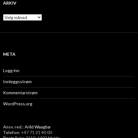
ARKIV
A
r
k
i
v
META
Logg inn
Innleggsstrøm
Kommentarstrøm
WordPress.org
Ansv. red.:
Arild Waagbø
Telefon:
​+47 71 21 40 00
Post:
Boks 2110, 6402 Molde