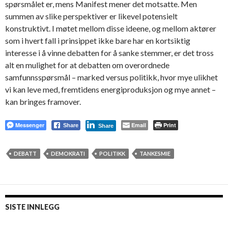
spørsmålet er, mens Manifest mener det motsatte. Men
summen av slike perspektiver er likevel potensielt
konstruktivt. I møtet mellom disse ideene, og mellom aktører
som i hvert fall i prinsippet ikke bare har en kortsiktig
interesse i å vinne debatten for å sanke stemmer, er det tross
alt en mulighet for at debatten om overordnede
samfunnsspørsmål – marked versus politikk, hvor mye ulikhet
vi kan leve med, fremtidens energiproduksjon og mye annet –
kan bringes framover.
Messenger
Email
Print
Share
Share
DEBATT
DEMOKRATI
POLITIKK
TANKESMIE
SISTE INNLEGG