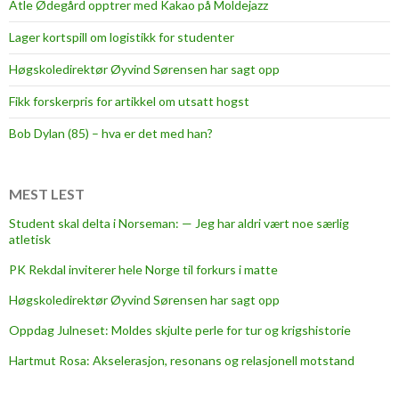
Atle Ødegård opptrer med Kakao på Moldejazz
Lager kortspill om logistikk for studenter
Høgskoledirektør Øyvind Sørensen har sagt opp
Fikk forskerpris for artikkel om utsatt hogst
Bob Dylan (85) – hva er det med han?
MEST LEST
Student skal delta i Norseman: — Jeg har aldri vært noe særlig
atletisk
PK Rekdal inviterer hele Norge til forkurs i matte
Høgskoledirektør Øyvind Sørensen har sagt opp
Oppdag Julneset: Moldes skjulte perle for tur og krigshistorie
Hartmut Rosa: Akselerasjon, resonans og relasjonell motstand