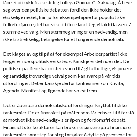
låne et uttrykk fra sosiologkollega Gunnar C. Aakvaag. Å heve
seg over den politiske debatten fordi den ikke holder det
ønskelige nivået, kan jo for eksempel åpne for populistiske
folkeforførere, det har vi sett i flere land. Jeg vil aldri la være å
stemme ved valg. Men stemmegivning er en nødvendig, men
ikke tilstrekkelig, betingelse for et fungerende demokrati.
Det klages av og til på at for eksempel Arbeiderpartiet ikke
lenger er noe «politisk verksted». Kanskje er det noe i det. De
politiske partiene har mistet evnen til å gi helhetlige, visjonære
og samtidig troverdige veivalg som kan svare på vår tids
utfordringer. Det er kanskje derfor tankesmier som Civita,
Agenda, Manifest og lignende har vokst frem.
Det er åpenbare demokratiske utfordringer knyttet til slike
tankesmier. De er finansiert på måter som får enhver til å forstå
at motivet ikke nødvendigvis er åpen og fordomsfri debatt.
Finansielt sterke aktører kan bruke ressursene på å finansiere
tankesmier som steg for steg forsøker å dytte på grensene for