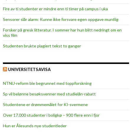
Fire av ti studenter er mindre enn ti timer på campus i uka
Sensorer slår alarm: Kunne ikke forsvare egen oppgave muntlig
Forsker på gresk litteratur. I sommer har hun blitt nedringt om en
viss film
Studenten brukte plagiert tekst to ganger
UNIVERSITETSAVISA
NTNU-reform ble begrunnet med toppforskning
Sp vil belønne besøksvenner med studielån-rabatt
Studentene er drømmemålet for KI-svermene
Over 17.000 studenter i boligkø – 900 flere enn i fjor
Hun er Ålesunds nye studentleder