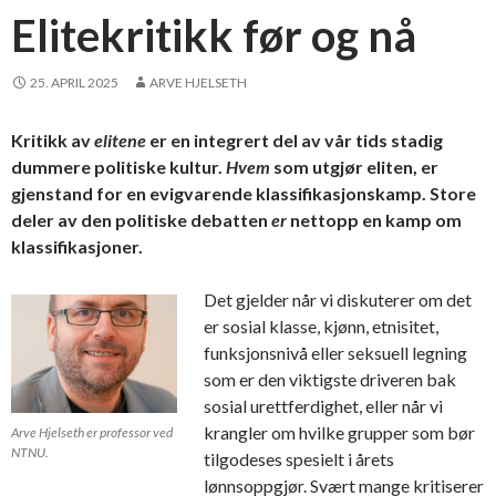
Elitekritikk før og nå
25. APRIL 2025
ARVE HJELSETH
Kritikk av
elitene
er en integrert del av vår tids stadig
dummere politiske kultur.
Hvem
som utgjør eliten, er
gjenstand for en evigvarende klassifikasjonskamp. Store
deler av den politiske debatten
er
nettopp en kamp om
klassifikasjoner.
Det gjelder når vi diskuterer om det
er sosial klasse, kjønn, etnisitet,
funksjonsnivå eller seksuell legning
som er den viktigste driveren bak
sosial urettferdighet, eller når vi
krangler om hvilke grupper som bør
Arve Hjelseth er professor ved
NTNU.
tilgodeses spesielt i årets
lønnsoppgjør. Svært mange kritiserer