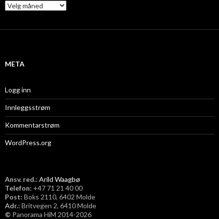
A
r
k
i
v
META
Logg inn
Innleggsstrøm
Kommentarstrøm
WordPress.org
Ansv. red.:
Arild Waagbø
Telefon:
​+47 71 21 40 00
Post:
Boks 2110, 6402 Molde
Adr.:
Britvegen 2, 6410 Molde
©
Panorama HiM 2014-2026