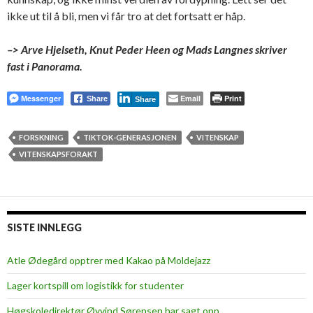
ikke ut til å bli, men vi får tro at det fortsatt er håp.
–> Arve Hjelseth, Knut Peder Heen og Mads Langnes skriver
fast i Panorama.
Messenger
Email
Print
Share
Share
FORSKNING
TIKTOK-GENERASJONEN
VITENSKAP
VITENSKAPSFORAKT
SISTE INNLEGG
Atle Ødegård opptrer med Kakao på Moldejazz
Lager kortspill om logistikk for studenter
Høgskoledirektør Øyvind Sørensen har sagt opp