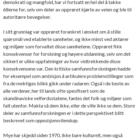
demokrati og mangfold, har vi fortsatt en hel del å takke
68erne for, selv om deler av opprøret kjørte av veien og ble til
autoritære bevegelser.
I sitt grunnlag var opprøret forankret i ønsket om å stille
spørsmål ved etablerte sannheter, og ikke minst ved aktører
og miljøer som forvaltet disse sannhetene. Opprøret fikk
konsekvenser for forskning og høyere utdanning, selv om det
sikkert er ulike oppfatninger av hvor vidtrekkende disse
konsekvensene var. Den kritiske samfunnsforskningen hadde
for eksempel som ambisjon å artikulere problemstillinger som
fra de mektiges blikk gikk under radaren: Også i de beste av
alle verdener, her til lands ofte spesifisert som de
skandinaviske velferdsstatene, fantes det folk og miljøer som
falt utenfor. Makta så dem ikke, eller de ville ikke se dem. Store
deler av samfunnsforskningen er i dette perspektivet blitt
beskrevet som
opposisjonsvitenskap
.
Mye har skjedd siden 1970, ikke bare kulturelt, men også