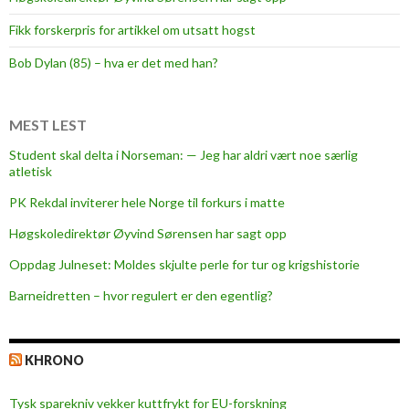
Fikk forskerpris for artikkel om utsatt hogst
Bob Dylan (85) – hva er det med han?
MEST LEST
Student skal delta i Norseman: — Jeg har aldri vært noe særlig
atletisk
PK Rekdal inviterer hele Norge til forkurs i matte
Høgskoledirektør Øyvind Sørensen har sagt opp
Oppdag Julneset: Moldes skjulte perle for tur og krigshistorie
Barneidretten – hvor regulert er den egentlig?
KHRONO
Tysk sparekniv vekker kuttfrykt for EU-forskning