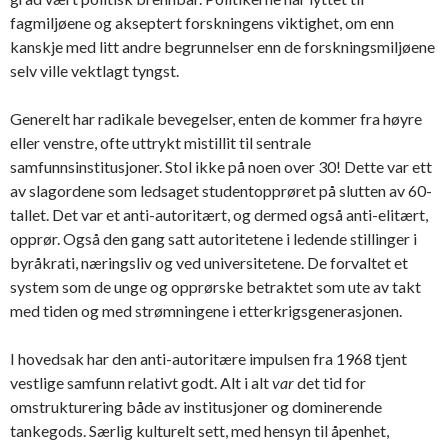
fagmiljøene og akseptert forskningens viktighet, om enn
kanskje med litt andre begrunnelser enn de forskningsmiljøene
selv ville vektlagt tyngst.
Generelt har radikale bevegelser, enten de kommer fra høyre
eller venstre, ofte uttrykt mistillit til sentrale
samfunnsinstitusjoner. Stol ikke på noen over 30! Dette var ett
av slagordene som ledsaget studentopprøret på slutten av 60-
tallet. Det var et anti-autoritært, og dermed også anti-elitært,
opprør. Også den gang satt autoritetene i ledende stillinger i
byråkrati, næringsliv og ved universitetene. De forvaltet et
system som de unge og opprørske betraktet som ute av takt
med tiden og med strømningene i etterkrigsgenerasjonen.
I hovedsak har den anti-autoritære impulsen fra 1968 tjent
vestlige samfunn relativt godt. Alt i alt
var
det tid for
omstrukturering både av institusjoner og dominerende
tankegods. Særlig kulturelt sett, med hensyn til åpenhet,