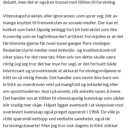
debatt, men det er også en trussel mot tilliten til forskning.
Vitenskapsforakten, eller ignoransen, som sprer seg, blir av
mange knyttet til fremveksten av sosiale medier. Der kan et
hvilket som helst tåpelig innlegg fort bli betraktet som like
troverdig som en fagfellevurdert artikkel. Forskjellen er at det
førstnevnte gjerne får noen tusen ganger flere visninger.
Redaktørstyrte medier med innholds- og kvalitetskontroll
viker plass for det rene tøv. Men selv om dette skulle være
riktig (og jeg tror det har mye for seg), er det fortsatt både
interessant og urovekkende at akkurat forskningsmiljøene er
blitt en så viktig fiende. Det handler som nevnt
ikke
bare om
kritikk av overdreven vekt på mangfold og inkludering eller
om «postmoderne» teori på avveie, slik enkelte synes å mene.
Det handler om at tilliten til vitenskapelig kunnskap som sådan
blir stadig mer skjør. Håpet ligger eventuelt i at skepsisen mot
overlevert kunnskap også preget opprøret i 1968. De ville jo
stille spørsmål nettopp ved vedtatte sannheter, også de
forskningsbaserte! Men jeg tror nok dagens kritikk stikker