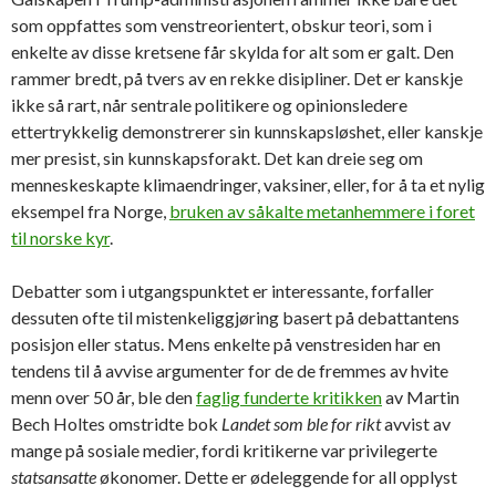
som oppfattes som venstreorientert, obskur teori, som i
enkelte av disse kretsene får skylda for alt som er galt. Den
rammer bredt, på tvers av en rekke disipliner. Det er kanskje
ikke så rart, når sentrale politikere og opinionsledere
ettertrykkelig demonstrerer sin kunnskapsløshet, eller kanskje
mer presist, sin kunnskapsforakt. Det kan dreie seg om
menneskeskapte klimaendringer, vaksiner, eller, for å ta et nylig
eksempel fra Norge,
bruken av såkalte metanhemmere i foret
til norske kyr
.
Debatter som i utgangspunktet er interessante, forfaller
dessuten ofte til mistenkeliggjøring basert på debattantens
posisjon eller status. Mens enkelte på venstresiden har en
tendens til å avvise argumenter for de de fremmes av hvite
menn over 50 år, ble den
faglig funderte kritikken
av Martin
Bech Holtes omstridte bok
Landet som ble for rikt
avvist av
mange på sosiale medier, fordi kritikerne var privilegerte
statsansatte
økonomer. Dette er ødeleggende for all opplyst