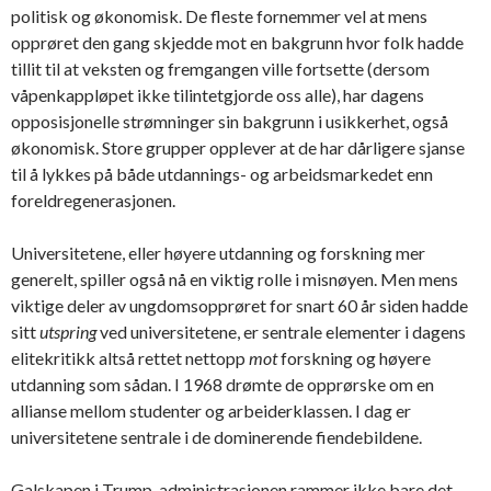
politisk og økonomisk. De fleste fornemmer vel at mens
opprøret den gang skjedde mot en bakgrunn hvor folk hadde
tillit til at veksten og fremgangen ville fortsette (dersom
våpenkappløpet ikke tilintetgjorde oss alle), har dagens
opposisjonelle strømninger sin bakgrunn i usikkerhet, også
økonomisk. Store grupper opplever at de har dårligere sjanse
til å lykkes på både utdannings- og arbeidsmarkedet enn
foreldregenerasjonen.
Universitetene, eller høyere utdanning og forskning mer
generelt, spiller også nå en viktig rolle i misnøyen. Men mens
viktige deler av ungdomsopprøret for snart 60 år siden hadde
sitt
utspring
ved universitetene, er sentrale elementer i dagens
elitekritikk altså rettet nettopp
mot
forskning og høyere
utdanning som sådan. I 1968 drømte de opprørske om en
allianse mellom studenter og arbeiderklassen. I dag er
universitetene sentrale i de dominerende fiendebildene.
Galskapen i Trump-administrasjonen rammer ikke bare det