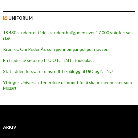
UNIFORUM
18 430 studenter tildelt studentbolig, men over 17 000 står fortsatt
i kø
Kronikk: Om Peder Ås som gjennomgangsfigur i jussen
En tredel av søkerne til UiO har fått studieplass
Statsråden forsvarer omstridt IT-pålegg til UiO og NTNU
Ytring: – Universiteter er ikke utformet for å skape mennesker som
Mozart
ARKIV