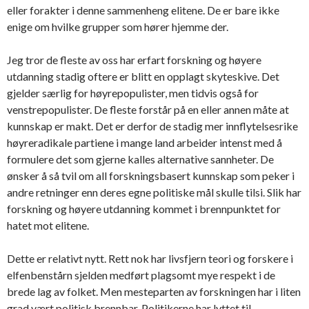
eller forakter i denne sammenheng elitene. De er bare ikke
enige om hvilke grupper som hører hjemme der.
Jeg tror de fleste av oss har erfart forskning og høyere
utdanning stadig oftere er blitt en opplagt skyteskive. Det
gjelder særlig for høyrepopulister, men tidvis også for
venstrepopulister. De fleste forstår på en eller annen måte at
kunnskap er makt. Det er derfor de stadig mer innflytelsesrike
høyreradikale partiene i mange land arbeider intenst med å
formulere det som gjerne kalles alternative sannheter. De
ønsker å så tvil om all forskningsbasert kunnskap som peker i
andre retninger enn deres egne politiske mål skulle tilsi. Slik har
forskning og høyere utdanning kommet i brennpunktet for
hatet mot elitene.
Dette er relativt nytt. Rett nok har livsfjern teori og forskere i
elfenbenstårn sjelden medført plagsomt mye respekt i de
brede lag av folket. Men mesteparten av forskningen har i liten
grad vært politisk brennbar. Politikerne har lyttet til