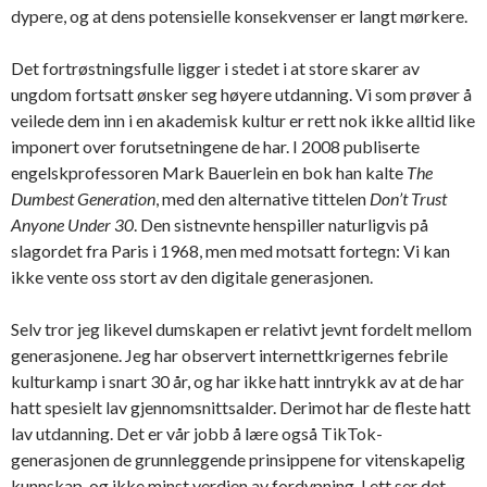
dypere, og at dens potensielle konsekvenser er langt mørkere.
Det fortrøstningsfulle ligger i stedet i at store skarer av
ungdom fortsatt ønsker seg høyere utdanning. Vi som prøver å
veilede dem inn i en akademisk kultur er rett nok ikke alltid like
imponert over forutsetningene de har. I 2008 publiserte
engelskprofessoren Mark Bauerlein en bok han kalte
The
Dumbest Generation
, med den alternative tittelen
Don’t Trust
Anyone Under 30
. Den sistnevnte henspiller naturligvis på
slagordet fra Paris i 1968, men med motsatt fortegn: Vi kan
ikke vente oss stort av den digitale generasjonen.
Selv tror jeg likevel dumskapen er relativt jevnt fordelt mellom
generasjonene. Jeg har observert internettkrigernes febrile
kulturkamp i snart 30 år, og har ikke hatt inntrykk av at de har
hatt spesielt lav gjennomsnittsalder. Derimot har de fleste hatt
lav utdanning. Det er vår jobb å lære også TikTok-
generasjonen de grunnleggende prinsippene for vitenskapelig
kunnskap, og ikke minst verdien av fordypning. Lett ser det