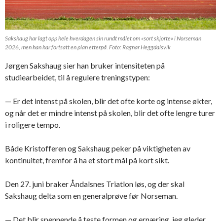
Sakshaug har lagt opp hele hverdagen sin rundt målet om «sort skjorte» i Norseman
2026, men han har fortsatt en plan etterpå. Foto: Ragnar Heggdalsvik
Jørgen Sakshaug sier han bruker intensiteten på
studiearbeidet, til å regulere treningstypen:
— Er det intenst på skolen, blir det ofte korte og intense økter,
og når det er mindre intenst på skolen, blir det ofte lengre turer
i roligere tempo.
Både Kristofferen og Sakshaug peker på viktigheten av
kontinuitet, fremfor å ha et stort mål på kort sikt.
Den 27. juni braker Åndalsnes Triatlon løs, og der skal
Sakshaug delta som en generalprøve før Norseman.
— Det blir spennende å teste formen og ernæring, jeg gleder