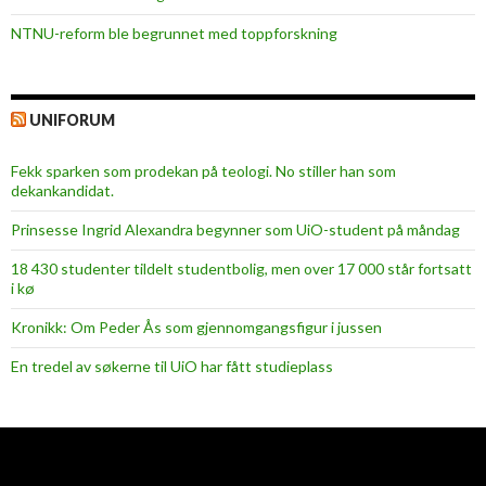
NTNU-reform ble begrunnet med toppforskning
UNIFORUM
Fekk sparken som prodekan på teologi. No stiller han som
dekankandidat.
Prinsesse Ingrid Alexandra begynner som UiO-student på måndag
18 430 studenter tildelt studentbolig, men over 17 000 står fortsatt
i kø
Kronikk: Om Peder Ås som gjennomgangsfigur i jussen
En tredel av søkerne til UiO har fått studieplass