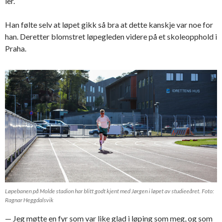
ler.
Han følte selv at løpet gikk så bra at dette kanskje var noe for
han. Deretter blomstret løpegleden videre på et skoleopphold i
Praha.
Løpebanen på Molde stadion har blitt godt kjent med Jørgen i løpet av studieeåret. Foto:
Ragnar Heggdalsvik
— Jeg møtte en fyr som var like glad i løping som meg, og som