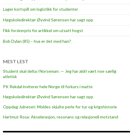
Lager kortspill om logistikk for studenter
Høgskoledirektør Øyvind Sørensen har sagt opp
Fikk forskerpris for artikkel om utsatt hogst
Bob Dylan (85) – hva er det med han?
MEST LEST
Student skal delta i Norseman: — Jeg har aldri vært noe særlig
atletisk
PK Rekdal inviterer hele Norge til forkurs i matte
Høgskoledirektør Øyvind Sørensen har sagt opp
Oppdag Julneset: Moldes skjulte perle for tur og krigshistorie
Hartmut Rosa: Akselerasjon, resonans og relasjonell motstand