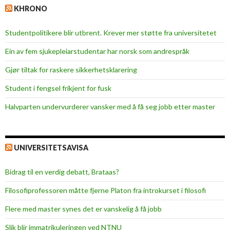
KHRONO
Studentpolitikere blir utbrent. Krever mer støtte fra universitetet
Ein av fem sjukepleiar­studentar har norsk som andrespråk
Gjør tiltak for raskere sikkerhets­klarering
Student i fengsel frikjent for fusk
Halvparten undervurderer vansker med å få seg jobb etter master
UNIVERSITETSAVISA
Bidrag til en verdig debatt, Brataas?
Filosofiprofessoren måtte fjerne Platon fra introkurset i filosofi
Flere med master synes det er vanskelig å få jobb
Slik blir immatrikuleringen ved NTNU