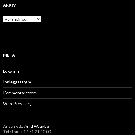
ARKIV
A
r
k
i
v
META
Logg inn
Innleggsstrøm
Kommentarstrøm
WordPress.org
Ansv. red.:
Arild Waagbø
Telefon:
​+47 71 21 40 00