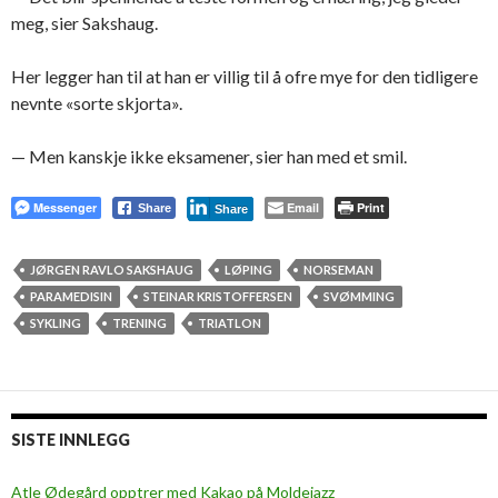
meg, sier Sakshaug.
Her legger han til at han er villig til å ofre mye for den tidligere
nevnte «sorte skjorta».
— Men kanskje ikke eksamener, sier han med et smil.
Messenger
Email
Print
Share
Share
JØRGEN RAVLO SAKSHAUG
LØPING
NORSEMAN
PARAMEDISIN
STEINAR KRISTOFFERSEN
SVØMMING
SYKLING
TRENING
TRIATLON
SISTE INNLEGG
Atle Ødegård opptrer med Kakao på Moldejazz