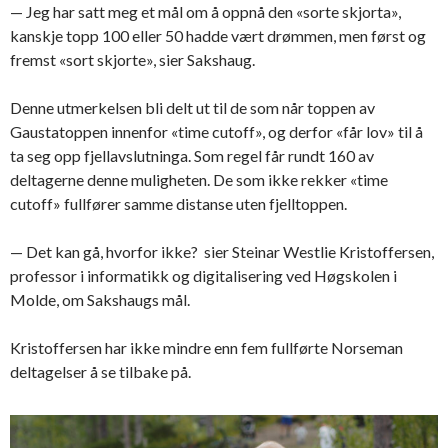
— Jeg har satt meg et mål om å oppnå den «sorte skjorta»,
kanskje topp 100 eller 50 hadde vært drømmen, men først og
fremst «sort skjorte», sier Sakshaug.
Denne utmerkelsen bli delt ut til de som når toppen av
Gaustatoppen innenfor «time cutoff», og derfor «får lov» til å
ta seg opp fjellavslutninga. Som regel får rundt 160 av
deltagerne denne muligheten. De som ikke rekker «time
cutoff» fullfører samme distanse uten fjelltoppen.
— Det kan gå, hvorfor ikke? sier Steinar Westlie Kristoffersen,
professor i informatikk og digitalisering ved Høgskolen i
Molde, om Sakshaugs mål.
Kristoffersen har ikke mindre enn fem fullførte Norseman
deltagelser å se tilbake på.