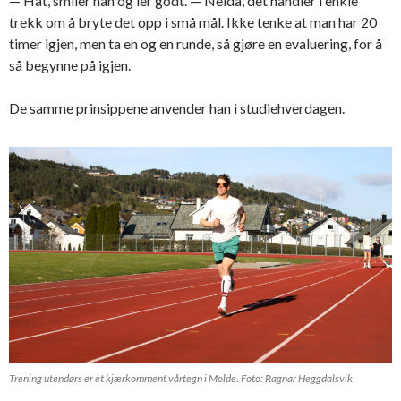
— Hat, smiler han og ler godt. — Neida, det handler i enkle
trekk om å bryte det opp i små mål. Ikke tenke at man har 20
timer igjen, men ta en og en runde, så gjøre en evaluering, for å
så begynne på igjen.
De samme prinsippene anvender han i studiehverdagen.
Trening utendørs er et kjærkomment vårtegn i Molde. Foto: Ragnar Heggdalsvik