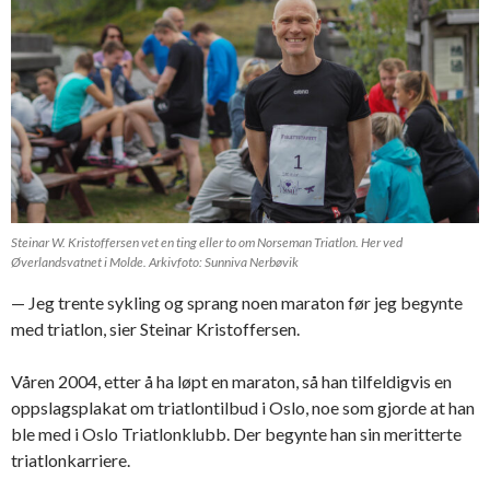
Steinar W. Kristoffersen vet en ting eller to om Norseman Triatlon. Her ved
Øverlandsvatnet i Molde. Arkivfoto: Sunniva Nerbøvik
— Jeg trente sykling og sprang noen maraton før jeg begynte
med triatlon, sier Steinar Kristoffersen.
Våren 2004, etter å ha løpt en maraton, så han tilfeldigvis en
oppslagsplakat om triatlontilbud i Oslo, noe som gjorde at han
ble med i Oslo Triatlonklubb. Der begynte han sin meritterte
triatlonkarriere.