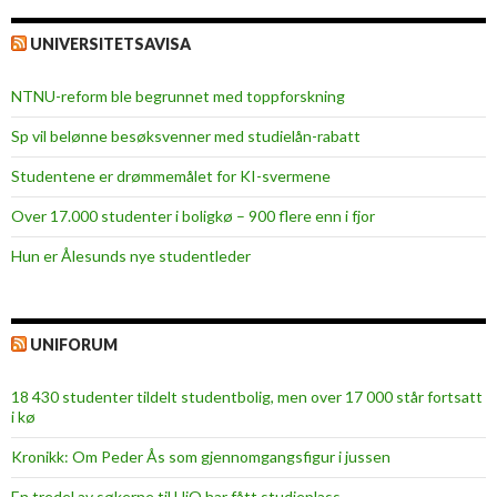
UNIVERSITETSAVISA
NTNU-reform ble begrunnet med toppforskning
Sp vil belønne besøksvenner med studielån-rabatt
Studentene er drømmemålet for KI-svermene
Over 17.000 studenter i boligkø – 900 flere enn i fjor
Hun er Ålesunds nye studentleder
UNIFORUM
18 430 studenter tildelt studentbolig, men over 17 000 står fortsatt
i kø
Kronikk: Om Peder Ås som gjennomgangsfigur i jussen
En tredel av søkerne til UiO har fått studieplass