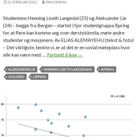
8. FEBRUAR 2021
PANORAMA
t
o
i
g
Studentene Henning Liseth Langedal (25) og Aleksander Lie
s
g
(24) – begge fra Bergen – startet i fjor studentgruppa iSpring
k
f
for at flere kan komme seg over dørstokkmila, møte andre
o
studenter og mosjonere. Av ELIAS ALEMAYEHU (tekst & foto)
r
– Det viktigste, tenkte vi, er at det er en sosial møteplass hvor
s
alle kan være med. …
Fortsett å lese
F
→
t
i
u
k
ALEKSANDER LIE
HENNING LISETH LANGEDAHL
ISPRING
d
k
JOGGING
LØPING
e
i
n
d
t
é
e
e
r
n
t
i
l