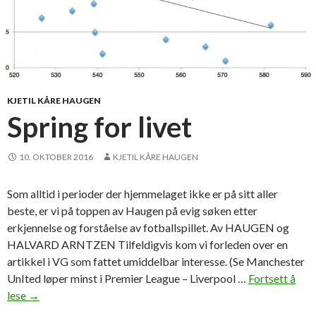
l
ø
p
e
g
r
KJETIL KÅRE HAUGEN
u
Spring for livet
p
p
10. OKTOBER 2016
KJETIL KÅRE HAUGEN
e
p
Som alltid i perioder der hjemmelaget ikke er på sitt aller
å
beste, er vi på toppen av Haugen på evig søken etter
f
erkjennelse og forståelse av fotballspillet. Av HAUGEN og
e
HALVARD ARNTZEN Tilfeldigvis kom vi forleden over en
r
artikkel i VG som fattet umiddelbar interesse. (Se Manchester
g
UnIted løper minst i Premier League – Liverpool …
Fortsett å
e
lese
S
→
t
p