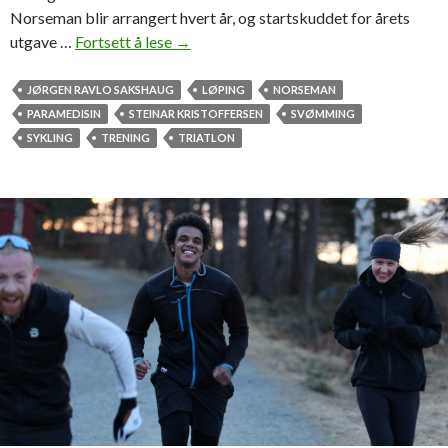
Norseman blir arrangert hvert år, og startskuddet for årets
utgave …
Fortsett å lese
S
→
t
u
JØRGEN RAVLO SAKSHAUG
LØPING
NORSEMAN
d
PARAMEDISIN
STEINAR KRISTOFFERSEN
SVØMMING
e
SYKLING
TRENING
TRIATLON
n
t
s
k
a
l
d
e
l
t
a
i