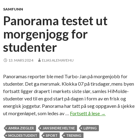
N
o
SAMFUNN
r
Panorama testet ut
s
morgenjogg for
e
m
studenter
a
n
:
13. MARS 2024
ELIAS ALEMAYEHU
—
J
Panoramas reporter ble med Turbo-Jan på morgenjobb for
e
studenter. Det ga mersmak. Klokka 07 på tirsdager, mens byen
g
fortsatt ligger drapert i mørkets siste slør, samles HiMolde-
h
studenter ved til en god start på dagen i form av en frisk og
a
energisk joggetur. Panorama har tatt på seg oppgaven å sjekke
r
ut morgenløpet, som ledes av …
Fortsett å lese
P
→
a
a
l
n
AMIRA ZIEGLER
JAN SINDRE HELTNE
LØPING
d
o
MOLDESTUDENT
SPORT
TRENING