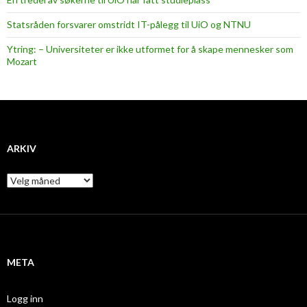
Statsråden forsvarer omstridt IT-pålegg til UiO og NTNU
Ytring: – Universiteter er ikke utformet for å skape mennesker som
Mozart
ARKIV
A
r
k
i
v
META
Logg inn