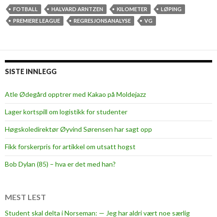
u
r
FOTBALL
HALVARD ARNTZEN
KILOMETER
LØPING
r
i
PREMIERE LEAGUE
REGRESJONSANALYSE
VG
n
g
f
o
SISTE INNLEGG
r
l
Atle Ødegård opptrer med Kakao på Moldejazz
i
Lager kortspill om logistikk for studenter
v
e
Høgskoledirektør Øyvind Sørensen har sagt opp
t
Fikk forskerpris for artikkel om utsatt hogst
Bob Dylan (85) – hva er det med han?
MEST LEST
Student skal delta i Norseman: — Jeg har aldri vært noe særlig