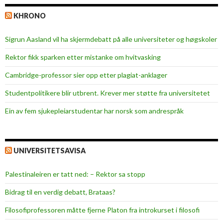
p
KHRONO
å
M
Sigrun Aasland vil ha skjerm­debatt på alle universiteter og høgskoler
o
l
Rektor fikk sparken etter mistanke om hvitvasking
d
Cambridge-professor sier opp etter plagiat-anklager
e
c
Studentpolitikere blir utbrent. Krever mer støtte fra universitetet
a
Ein av fem sjukepleiar­studentar har norsk som andrespråk
m
p
u
s
UNIVERSITETSAVISA
i
j
Palestinaleiren er tatt ned: – Rektor sa stopp
u
Bidrag til en verdig debatt, Brataas?
n
i
Filosofiprofessoren måtte fjerne Platon fra introkurset i filosofi