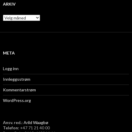
ARKIV
A
r
k
i
v
META
Logg inn
Innleggsstrøm
Kommentarstrøm
WordPress.org
Ansv. red.:
Arild Waagbø
Telefon:
​+47 71 21 40 00