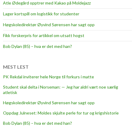
t
Atle Ødegård opptrer med Kakao på Moldejazz
i
Lager kortspill om logistikk for studenter
l
F
Høgskoledirektør Øyvind Sørensen har sagt opp
j
Fikk forskerpris for artikkel om utsatt hogst
o
r
Bob Dylan (85) – hva er det med han?
d
k
o
MEST LEST
n
PK Rekdal inviterer hele Norge til forkurs i matte
f
Student skal delta i Norseman: — Jeg har aldri vært noe særlig
e
atletisk
r
a
Høgskoledirektør Øyvind Sørensen har sagt opp
n
Oppdag Julneset: Moldes skjulte perle for tur og krigshistorie
s
Bob Dylan (85) – hva er det med han?
e
n