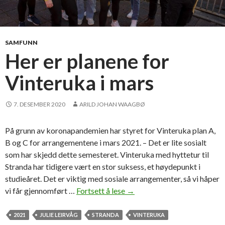
SAMFUNN
Her er planene for
Vinteruka i mars
7. DESEMBER 2020
ARILD JOHAN WAAGBØ
På grunn av koronapandemien har styret for Vinteruka plan A,
B og C for arrangementene i mars 2021. – Det er lite sosialt
som har skjedd dette semesteret. Vinteruka med hyttetur til
Stranda har tidigere vært en stor suksess, et høydepunkt i
studieåret. Det er viktig med sosiale arrangementer, så vi håper
vi får gjennomført …
Fortsett å lese
H
→
e
r
2021
JULIE LEIRVÅG
STRANDA
VINTERUKA