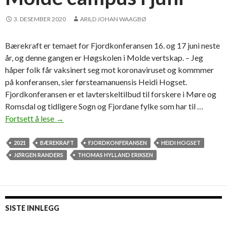
k
a
3. DESEMBER 2020
ARILD JOHAN WAAGBØ
i
m
Bærekraft er temaet for Fjordkonferansen 16. og 17 juni neste
a
år, og denne gangen er Høgskolen i Molde vertskap. – Jeg
r
håper folk får vaksinert seg mot koronaviruset og kommmer
s
på konferansen, sier førsteamanuensis Heidi Hogset.
Fjordkonferansen er et lavterskeltilbud til forskere i Møre og
Romsdal og tidligere Sogn og Fjordane fylke som har til …
Fortsett å lese
I
→
n
v
2021
BÆREKRAFT
FJORDKONFERANSEN
HEIDI HOGSET
i
JØRGEN RANDERS
THOMAS HYLLAND ERIKSEN
t
e
r
e
SISTE INNLEGG
r